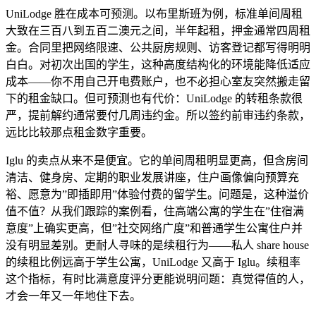
UniLodge 胜在成本可预测。以布里斯班为例，标准单间周租
大致在三百八到五百二澳元之间，半年起租，押金通常四周租
金。合同里把网络限速、公共厨房规则、访客登记都写得明明
白白。对初次出国的学生，这种高度结构化的环境能降低适应
成本——你不用自己开电费账户，也不必担心室友突然搬走留
下的租金缺口。但可预测也有代价：UniLodge 的转租条款很
严，提前解约通常要付几周违约金。所以签约前审违约条款，
远比比较那点租金数字重要。
Iglu 的卖点从来不是便宜。它的单间周租明显更高，但含房间
清洁、健身房、定期的职业发展讲座，住户画像偏向预算充
裕、愿意为”即插即用”体验付费的留学生。问题是，这种溢价
值不值？从我们跟踪的案例看，住高端公寓的学生在”住宿满
意度”上确实更高，但”社交网络广度”和普通学生公寓住户并
没有明显差别。更耐人寻味的是续租行为——私人 share house
的续租比例远高于学生公寓，UniLodge 又高于 Iglu。续租率
这个指标，有时比满意度评分更能说明问题：真觉得值的人，
才会一年又一年地住下去。