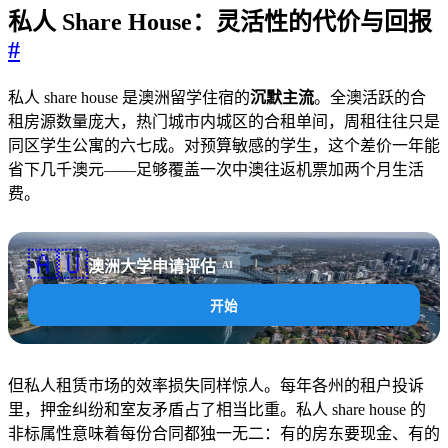
私人 Share House：灵活性的代价与回报
#
私人 share house 是澳洲留学住宿的
沉默主流
。全澳活跃的合
租房源数量庞大，热门城市内城区的合租单间，周租往往只是
同区学生公寓的六七成。对预算敏感的学生，这个差价一年能
省下几千澳元——足够覆盖一次中澳往返机票加两个月生活
费。
🇦🇺
澳洲大学申请评估
AI
开始
但私人租赁市场的效率损失同样惊人。每年各州的租户投诉
里，押金纠纷和室友矛盾占了相当比重。私人 share house 的
非标属性意味着每份合同都独一无二：有的房东要现金、有的