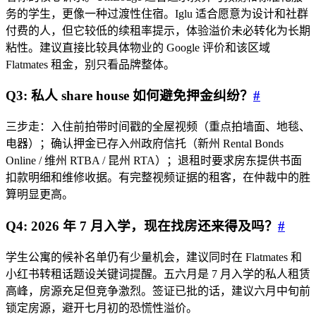
务的学生，更像一种过渡性住宿。Iglu 适合愿意为设计和社群
付费的人，但它较低的续租率提示，体验溢价未必转化为长期
粘性。建议直接比较具体物业的 Google 评价和该区域
Flatmates 租金，别只看品牌整体。
Q3: 私人 share house 如何避免押金纠纷？
#
三步走：入住前拍带时间戳的全屋视频（重点拍墙面、地毯、
电器）；确认押金已存入州政府信托（新州 Rental Bonds
Online / 维州 RTBA / 昆州 RTA）；退租时要求房东提供书面
扣款明细和维修收据。有完整视频证据的租客，在仲裁中的胜
算明显更高。
Q4: 2026 年 7 月入学，现在找房还来得及吗？
#
学生公寓的候补名单仍有少量机会，建议同时在 Flatmates 和
小红书转租话题设关键词提醒。五六月是 7 月入学的私人租赁
高峰，房源充足但竞争激烈。签证已批的话，建议六月中旬前
锁定房源，避开七月初的恐慌性溢价。