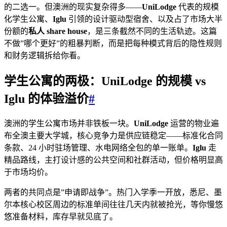
的二选一。但澳洲的现实复杂得多——
UniLodge
代表的规模
化学生公寓、
Iglu
引领的设计驱动型宿舍、以及占了市场大半
份额的
私人 share house
，是三条截然不同的生活轨迹。这篇
不做”哪个更好”的粗暴判断，而是把每种模式背后的隐性规则
和财务逻辑拆给你看。
学生公寓的两极：UniLodge 的规模 vs
Iglu 的体验溢价
#
澳洲的学生公寓市场并非铁板一块。
UniLodge
运营的物业遍
布全澳主要大学城，核心竞争力是供应链稳定——标准化合同
条款、24 小时驻场管理、水电网络全包的单一账单。
Iglu
走
精品路线，主打设计感的公共空间和社群活动，但价格明显高
于市场均价。
两者的共同点是”申请即战争”。热门入学季一开放，悉尼、墨
尔本核心校区周边的标准单间往往几天内就被抢光，等你慢悠
悠准备材料，库存早就见底了。