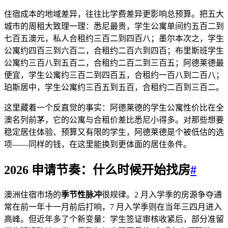
住宿成本的地域差异，往往比学费差异更影响总预算。把五大
城市的周租大致理一理：悉尼最贵，学生公寓单间约五百二到
七百五澳元，私人合租约三百二到四百八；墨尔本次之，学生
公寓约四百三到六百二，合租约二百六到四百；布里斯班学生
公寓约三百八到五百二，合租约二百二到三百五；阿德莱德最
便宜，学生公寓约三百二到四百五，合租约一百八到二百八；
珀斯居中，学生公寓约三百五到五百，合租约二百到三百二。
这里藏着一个反直觉的事实：阿德莱德的学生公寓性价比在全
澳名列前茅，它的公寓与合租价差比悉尼小得多。对那些想要
稳定居住体验、预算又有限的学生，阿德莱德是个被低估的选
项——同样的钱，在这里能换到更体面的居住条件。
2026 申请节奏：什么时候开始找房
#
澳洲住宿市场的
季节性脉冲
很规律。2 月入学季的房源争夺通
常在前一年十一月前后打响，7 月入学季则在当年三四月进入
高峰。但近年多了个新变量：学生签证审核收紧后，部分准留