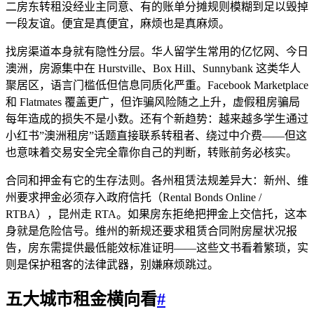
二房东转租没经业主同意、有的账单分摊规则模糊到足以毁掉
一段友谊。便宜是真便宜，麻烦也是真麻烦。
找房渠道本身就有隐性分层。华人留学生常用的亿忆网、今日
澳洲，房源集中在 Hurstville、Box Hill、Sunnybank 这类华人
聚居区，语言门槛低但信息同质化严重。Facebook Marketplace
和 Flatmates 覆盖更广，但诈骗风险随之上升，虚假租房骗局
每年造成的损失不是小数。还有个新趋势：越来越多学生通过
小红书”澳洲租房”话题直接联系转租者、绕过中介费——但这
也意味着交易安全完全靠你自己的判断，转账前务必核实。
合同和押金有它的生存法则。各州租赁法规差异大：新州、维
州要求押金必须存入政府信托（Rental Bonds Online /
RTBA），昆州走 RTA。如果房东拒绝把押金上交信托，这本
身就是危险信号。维州的新规还要求租赁合同附房屋状况报
告，房东需提供最低能效标准证明——这些文书看着繁琐，实
则是保护租客的法律武器，别嫌麻烦跳过。
五大城市租金横向看
#