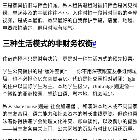
三是家具折旧与押金扣减。私人租赁退租时被扣押金是常见纠
纷，单起涉及的金额往往不小。入住时拍一段带时间戳的全屋
视频，是成本最低、效果最好的自我保护手段，墙面、地毯、
电器都拍清楚，退租时就有底气。
三种生活模式的非财务权衡
#
住宿选择不只是财务决策，更是对一种生活方式的预先投票。
学生公寓提供的是”缓冲空间”——你不用深夜跟室友争谁倒垃
圾，也不必担心房东突然卖房。代价是社交圈相对封闭：Iglu
的住户以国际学生为主、本地学生极少，UniLodge 则更像一
个微缩的亚洲校园，想练口语、融本地，机会就少。
私人 share house 则是”社会加速器”。和澳洲本地人或不同国家
的室友合租，语言能力和社会资本的增长曲线更陡。但这也意
味着你得快速学会处理文化冲突、账单谈判，以及偶尔的孤独
——当室友各自关上门，公共区域的沉默有时比房租还沉重。