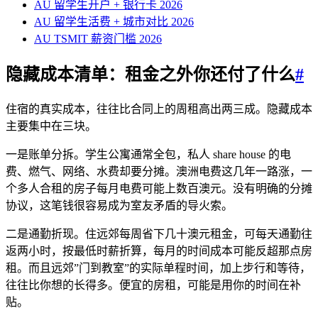
AU 留学生开户 + 银行卡 2026
AU 留学生活费 + 城市对比 2026
AU TSMIT 薪资门槛 2026
隐藏成本清单：租金之外你还付了什么
#
住宿的真实成本，往往比合同上的周租高出两三成。隐藏成本
主要集中在三块。
一是账单分拆。学生公寓通常全包，私人 share house 的电
费、燃气、网络、水费却要分摊。澳洲电费这几年一路涨，一
个多人合租的房子每月电费可能上数百澳元。没有明确的分摊
协议，这笔钱很容易成为室友矛盾的导火索。
二是通勤折现。住远郊每周省下几十澳元租金，可每天通勤往
返两小时，按最低时薪折算，每月的时间成本可能反超那点房
租。而且远郊”门到教室”的实际单程时间，加上步行和等待，
往往比你想的长得多。便宜的房租，可能是用你的时间在补
贴。