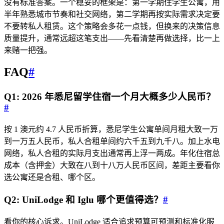
没有标准答案。一个稳妥的框架是：第一学期住学生公寓，用
半年熟悉城市节奏和社交网络，第二学期再按实际需求决定要
不要转私人租赁。这个策略会多花一点钱，但换来的决策信息
质量提升，通常远超这笔支出——先看清楚再做选择，比一上
来赌一把强。
FAQ
#
Q1: 2026 年悉尼留学住宿一个月大概多少人民币？
#
按 1 澳元约 4.7 人民币折算，悉尼学生公寓单间月租大致一万
到一万五人民币，私人合租单间约六千五到九千八。加上水电
网络，私人合租的实际月支出通常再上浮一两成。年化住宿总
成本（含押金）大致在八到十八万人民币区间，差距主要看你
选公寓还是合租、哪个区。
Q2: UniLodge 和 Iglu 哪个更值得选？
#
看你的核心诉求。UniLodge 适合追求预算可预测和标准化服