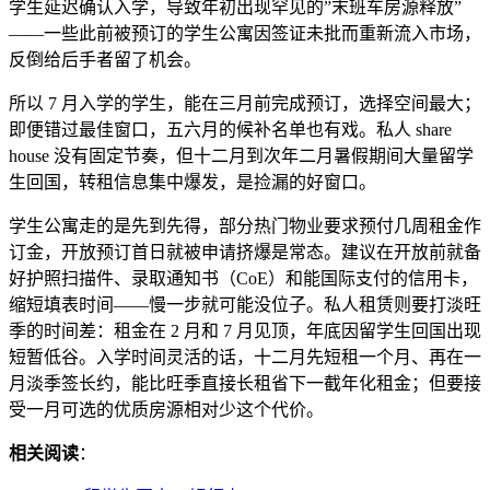
学生延迟确认入学，导致年初出现罕见的”末班车房源释放”
——一些此前被预订的学生公寓因签证未批而重新流入市场，
反倒给后手者留了机会。
所以 7 月入学的学生，能在三月前完成预订，选择空间最大；
即便错过最佳窗口，五六月的候补名单也有戏。私人 share
house 没有固定节奏，但十二月到次年二月暑假期间大量留学
生回国，转租信息集中爆发，是捡漏的好窗口。
学生公寓走的是先到先得，部分热门物业要求预付几周租金作
订金，开放预订首日就被申请挤爆是常态。建议在开放前就备
好护照扫描件、录取通知书（CoE）和能国际支付的信用卡，
缩短填表时间——慢一步就可能没位子。私人租赁则要打淡旺
季的时间差：租金在 2 月和 7 月见顶，年底因留学生回国出现
短暂低谷。入学时间灵活的话，十二月先短租一个月、再在一
月淡季签长约，能比旺季直接长租省下一截年化租金；但要接
受一月可选的优质房源相对少这个代价。
相关阅读
：