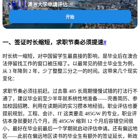
🇦🇺
澳洲大学申请评估
AI
开始
一、签证时长缩短，求职节奏必须提速
#
时长统一缩短，对中国留学生最直接的影响，是毕业后在澳合
法停留找工作的窗口被压缩了。以最常见的硕士毕业生为例，
从 3 年降到 2 年，少了整整三分之一的时间。这带来几个现实
变化：
求职节奏必须往前赶。过去靠 485 长周期慢慢试错的打法行不
通了，建议毕业前至少半年就系统性地准备——完善简历、参
加校园招聘、利用在读期间的实习攒本地经验。职业评估也要
提前规划，工程、会计、IT 这类要走 485GW 的专业，职业评
估本身就要好几个月，而 485GW 缩到 12 个月后容错空间很
小，最好在毕业前最后一个学期就启动评估申请。还有偏远地
区——此前在偏远地区读书的毕业生有额外的签证延长，新政