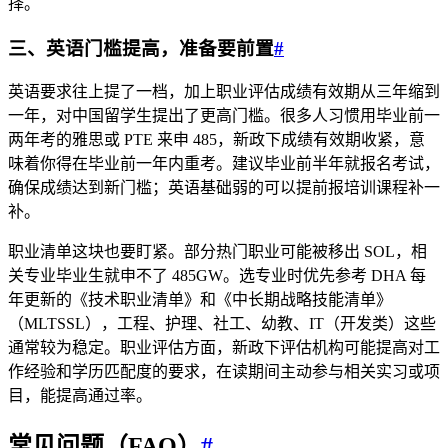
择。
三、英语门槛提高，准备要前置
#
英语要求往上提了一档，加上职业评估成绩有效期从三年缩到
一年，对中国留学生提出了更高门槛。很多人习惯用毕业前一
两年考的雅思或 PTE 来申 485，新政下成绩有效期收紧，意
味着你得在毕业前一年内重考。建议毕业前半年就报名考试，
确保成绩达到新门槛；英语基础弱的可以提前报培训课程补一
补。
职业清单这块也要盯紧。部分热门职业可能被移出 SOL，相
关专业毕业生就申不了 485GW。选专业时优先参考 DHA 每
年更新的《技术职业清单》和《中长期战略技能清单》
（MLTSSL），工程、护理、社工、幼教、IT（开发类）这些
通常较为稳定。职业评估方面，新政下评估机构可能提高对工
作经验和学历匹配度的要求，在读期间主动参与相关实习或项
目，能提高通过率。
常见问题（FAQ）
#