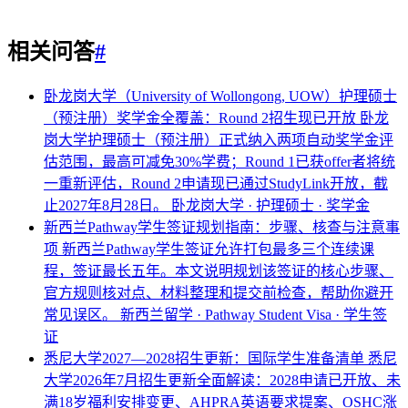
相关问答
#
卧龙岗大学（University of Wollongong, UOW）护理硕士
（预注册）奖学金全覆盖：Round 2招生现已开放
卧龙
岗大学护理硕士（预注册）正式纳入两项自动奖学金评
估范围，最高可减免30%学费；Round 1已获offer者将统
一重新评估，Round 2申请现已通过StudyLink开放，截
止2027年8月28日。
卧龙岗大学 · 护理硕士 · 奖学金
新西兰Pathway学生签证规划指南：步骤、核查与注意事
项
新西兰Pathway学生签证允许打包最多三个连续课
程，签证最长五年。本文说明规划该签证的核心步骤、
官方规则核对点、材料整理和提交前检查，帮助你避开
常见误区。
新西兰留学 · Pathway Student Visa · 学生签
证
悉尼大学2027—2028招生更新：国际学生准备清单
悉尼
大学2026年7月招生更新全面解读：2028申请已开放、未
满18岁福利安排变更、AHPRA英语要求提案、OSHC涨