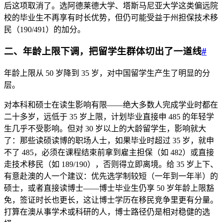
后这项取消了。选阿德莱德大学、塔斯马尼亚大学这类偏远院
校的毕业生不再享有时长优势，但仍可能受益于州担保技术移
民（190/491）的加分。
二、年龄上限下调，把留学生群体切出了一道线
#
年龄上限从 50 岁降到 35 岁，对中国留学生产生了明显的分
层。
对本科和硕士在读生影响有限——绝大多数人完成学业时都在
二十多岁，远低于 35 岁上限，计划毕业直接申 485 的年轻学
生几乎不受影响。但对 30 岁以上的大龄留学生，影响就大
了：那些读硕读博的职场人士，如果毕业时超过 35 岁，就申
不了 485，必须在课程结束前拿到雇主担保（如 482）或直接
走技术移民（如 189/190），否则得立即离境。给 35 岁上下、
有意赴澳的人一个建议：优先选学制较短（一年到一年半）的
硕士，或者直接读博士——博士毕业生仍享 50 岁年龄上限豁
免，签证时长也更长，这让博士学历在移民竞争里更有分量。
打算在澳从事学术或科研的人，博士路径仍是相对稳健的选