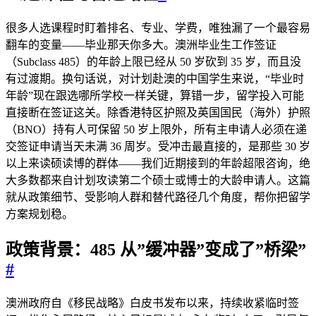
很多人选课程时盯着排名、专业、学费，唯独漏了一个最容易
翻车的变量——毕业那天你多大。澳洲毕业生工作签证
（Subclass 485）的年龄上限已经从 50 岁砍到 35 岁，而且没
有过渡期。换句话说，对计划赴澳的中国学生来说，“毕业时
年龄”现在跟选哪所学校一样关键，算错一步，留学投入可能
直接断在签证这关。除香港特区护照及英国国民（海外）护照
（BNO）持有人可保留 50 岁上限外，所有主申请人必须在递
交签证申请当天未满 36 周岁。受冲击最直接的，是那些 30 岁
以上来读硕读博的群体——我们近期接到的年龄超限咨询，绝
大多数都来自计划攻读第二个硕士或博士的大龄申请人。这篇
就从政策细节、受影响人群和替代路径几个角度，帮你把留学
方案规划稳。
政策背景：485 从”缓冲器”变成了”桥梁”
#
澳洲政府自《移民战略》白皮书发布以来，持续收紧临时签