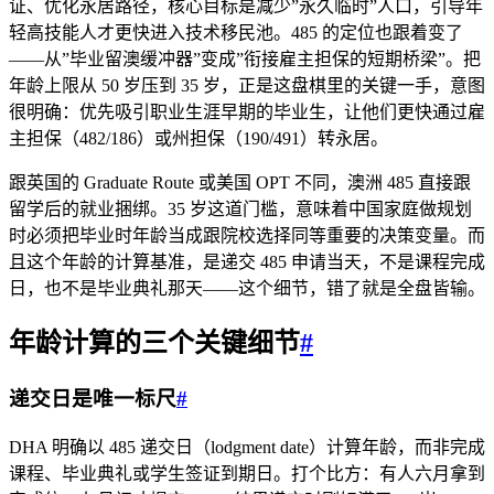
证、优化永居路径，核心目标是减少”永久临时”人口，引导年
轻高技能人才更快进入技术移民池。485 的定位也跟着变了
——从”毕业留澳缓冲器”变成”衔接雇主担保的短期桥梁”。把
年龄上限从 50 岁压到 35 岁，正是这盘棋里的关键一手，意图
很明确：优先吸引职业生涯早期的毕业生，让他们更快通过雇
主担保（482/186）或州担保（190/491）转永居。
跟英国的 Graduate Route 或美国 OPT 不同，澳洲 485 直接跟
留学后的就业捆绑。35 岁这道门槛，意味着中国家庭做规划
时必须把毕业时年龄当成跟院校选择同等重要的决策变量。而
且这个年龄的计算基准，是递交 485 申请当天，不是课程完成
日，也不是毕业典礼那天——这个细节，错了就是全盘皆输。
年龄计算的三个关键细节
#
递交日是唯一标尺
#
DHA 明确以 485 递交日（lodgment date）计算年龄，而非完成
课程、毕业典礼或学生签证到期日。打个比方：有人六月拿到