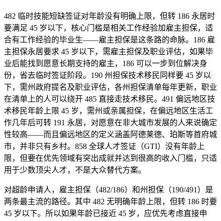
482 临时技能短缺签证对年龄没有明确上限，但转 186 永居时
要满足 45 岁以下，核心门槛是相关工作经验加雇主担保，适
合有工作经验的毕业生——雇主担保是这条路的命脉。186 雇
主担保永居要求 45 岁以下，需雇主担保及职业评估，如果毕
业后能找到愿意长期支持的雇主，186 可以一步到位解决身
份，省去临时签证阶段。190 州担保技术移民同样要 45 岁以
下，需州政府提名及职业评估，各州担保清单每年更新，职业
在清单上的人可以绕开 485 直接走技术移民。491 偏远地区技
术移民年龄上限 45 岁，需州或亲属担保，在偏远地区生活工
作几年后可转 191 永居，对愿意在非大城市发展的人来说确定
性较高——而且偏远地区的定义涵盖阿德莱德、珀斯等首府城
市，并非只有乡村。858 全球人才签证（GTI）没有年龄上
限，但要在优先领域有突出成就并达到很高的收入门槛，只适
用于少数顶尖人才，不是大众替代方案。
对超龄申请人，雇主担保（482/186）和州担保（190/491）是
两条最主流的路径。其中 482 无明确年龄上限，但转 186 时要
45 岁以下。所以如果年龄已接近 45 岁，应优先考虑直接申