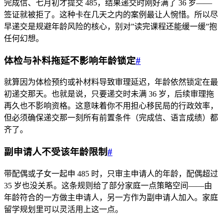
完成信、七月初才提交 485，结果递交时刚好满了 36 岁——
签证就被拒了。这种卡在几天之内的案例最让人惋惜。所以尽
早递交是规避年龄风险的核心，别对”读完课程还能缓一缓”抱
任何幻想。
体检与补料拖延不影响年龄锁定
#
就算因为体检预约或补材料导致审理延迟，年龄依然锁定在最
初递交那天。也就是说，只要递交时未满 36 岁，后续审理拖
再久也不影响资格。这意味着你不用担心移民局的行政效率，
但必须确保递交那一刻所有前置条件（完成信、语言成绩）都
齐了。
副申请人不受该年龄限制
#
带配偶或子女一起申 485 时，只审主申请人的年龄，配偶超过
35 岁也没关系。这条规则给了部分家庭一点策略空间——由
年龄符合的一方做主申请人，另一方作为副申请人加入。家庭
留学规划里可以灵活用上这一点。