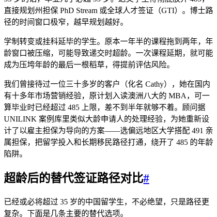
直接规划州担保 PhD Stream 或全球人才签证（GTI）。博士路
径的时间窗口极窄，越早规划越好。
学制转变或挂科延毕的学生。原本一年半的课程拖到两年，年
龄窗口被压缩，可能导致递交时超龄。一次课程延期，就可能
成为压垮年龄的最后一根稻草，得提前评估风险。
我们曾接待过一位三十多岁的客户（化名 Cathy），她在国内
有十多年市场营销经验，原计划入读澳洲八大的 MBA，可一
算毕业时已经超过 485 上限，差不到半年就够不着。顾问据
UNILINK 案例库里类似大龄申请人的处理经验，为她重新设
计了以雇主担保为导向的方案——选偏远地区大学搭配 491 亲
属担保，把留学投入和长期移民路径打通，绕开了 485 的年龄
陷阱。
超龄后的替代签证路径对比
#
已经或必将超过 35 岁的中国留学生，不必绝望，只是路径更
复杂。下面是几条主要的替代选项。