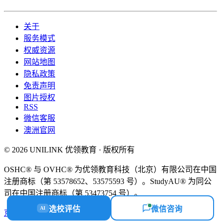
关于
服务模式
权威资源
网站地图
隐私政策
免责声明
图片授权
RSS
微信客服
澳洲官网
© 2026 UNILINK 优领教育 · 版权所有
OSHC® 与 OVHC® 为优领教育科技（北京）有限公司在中国
注册商标（第 53578652、53575593 号）。StudyAU® 为同公
司在中国注册商标（第 53473754 号）。
选校评估
微信咨询
AI
京ICP备18058112号