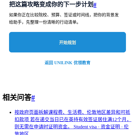
把这篇攻略变成你的下一步计划
#
如果你正在比较院校、预算、签证或时间线，把你的背景发
给助手，先整理一份清晰的行动清单。
开始规划
返回 UNILINK 优领教育
相关问答
#
按政府页面拆解课程费、生活费、伦敦地区差异和可抵
扣款项
若在递交当日已在英持有效签证居住满12个月，
则无需在申请时证明资金。
Student visa · 资金证明 · 伦
敦地区