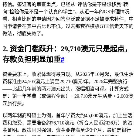
持信。签证官的审查重点，已经从”评估你是不是想移民”转
向”检验你是不是一个认真的学生”。从近一年的GS审理情况
看，相当比例的申请因为回答空泛或证据不足被要求补件，中
国申请者在其中占比也不低。过去那套靠模板GTE信走天下的
做法，彻底失效了。
2. 资金门槛跃升：29,710澳元只是起点，
存款负担明显加重
#
资金要求上，收紧体现得最直观。从2025年10月起，最低生活
费标准由24,505澳元上调至29,710澳元/年，2026年完整执行
——比起几年前的两万澳元出头，涨幅相当可观。计算方式
是：第一年学费（或课程全额）+ 29,710澳元生活费 + 2,000澳
元旅行费。
以两年制商科硕士为例，首年学费大约45,000澳元，加上生活
费和旅费，需要准备约76,710澳元（折合人民币约36万）的资
金证明。政策同时强调，资金要存满至少3个月，最好是银行