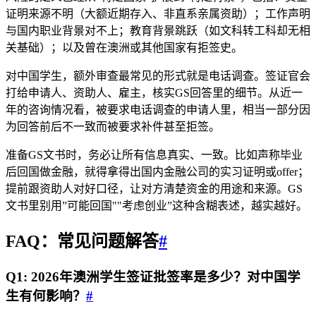
证明来源不明（大额近期存入、非直系亲属资助）；工作声明
与国内职业背景对不上；教育背景跳跃（如文科转工科却无相
关基础）；以及曾在澳洲或其他国家有拒签史。
对中国学生，额外审查最常见的形式就是电话调查。签证官会
打给申请人、资助人、雇主，核实GS回答里的细节。从近一
年的咨询情况看，被要求电话调查的申请人里，相当一部分因
为回答前后不一致而被要求补件甚至拒签。
准备GS文书时，务必让所有信息真实、一致。比如声称毕业
后回国做金融，就得拿得出国内金融公司的实习证明或offer；
提前跟资助人对好口径，让对方清楚资金的用途和来源。GS
文书里别用”可能回国""考虑创业”这种含糊表述，越实越好。
FAQ：常见问题解答
#
Q1: 2026年澳洲学生签证批签率是多少？对中国学
生有何影响？
#