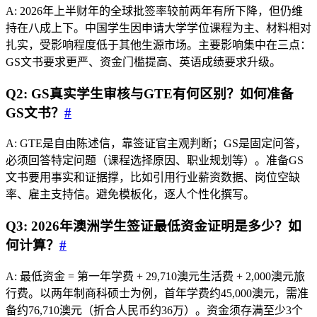
A: 2026年上半财年的全球批签率较前两年有所下降，但仍维
持在八成上下。中国学生因申请大学学位课程为主、材料相对
扎实，受影响程度低于其他生源市场。主要影响集中在三点：
GS文书要求更严、资金门槛提高、英语成绩要求升级。
Q2: GS真实学生审核与GTE有何区别？如何准备
GS文书？
#
A: GTE是自由陈述信，靠签证官主观判断；GS是固定问答，
必须回答特定问题（课程选择原因、职业规划等）。准备GS
文书要用事实和证据撑，比如引用行业薪资数据、岗位空缺
率、雇主支持信。避免模板化，逐人个性化撰写。
Q3: 2026年澳洲学生签证最低资金证明是多少？如
何计算？
#
A: 最低资金 = 第一年学费 + 29,710澳元生活费 + 2,000澳元旅
行费。以两年制商科硕士为例，首年学费约45,000澳元，需准
备约76,710澳元（折合人民币约36万）。资金须存满至少3个