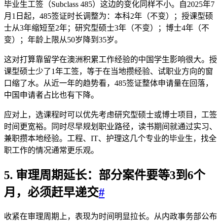
毕业生工签（Subclass 485）这边的变化同样不小。自2025年7
月1日起，485签证时长调整为：本科2年（不变）；授课型硕
士从3年缩短至2年；研究型硕士3年（不变）；博士4年（不
变）；年龄上限从50岁降到35岁。
这对打算靠留学在澳洲积累工作经验的中国学生影响很大。授
课型硕士少了1年工签，等于在当地攒经验、试职业方向的窗
口缩了水。从近一年的趋势看，485签证整体申请量在回落，
中国申请者占比也有下降。
应对上，选课程时可以优先考虑研究型硕士或博士项目，工签
时间更宽裕。同时尽早规划职业路径，读书期间就通过实习、
兼职攒本地经验。工程、IT、护理这几个专业的毕业生，找全
职工作的情况通常更乐观。
5. 审理周期延长：部分案件要等3到6个
月，必须赶早递交
#
收紧在审理周期上，表现为时间明显拉长。从内政事务部公布