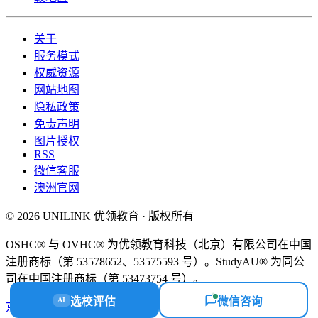
关于
服务模式
权威资源
网站地图
隐私政策
免责声明
图片授权
RSS
微信客服
澳洲官网
© 2026 UNILINK 优领教育 · 版权所有
OSHC® 与 OVHC® 为优领教育科技（北京）有限公司在中国
注册商标（第 53578652、53575593 号）。StudyAU® 为同公
司在中国注册商标（第 53473754 号）。
选校评估
微信咨询
AI
京ICP备18058112号