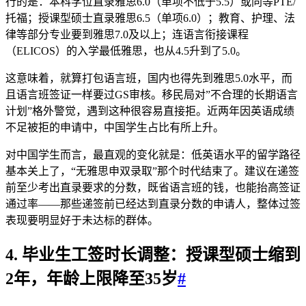
行的是：本科学位直录雅思6.0（单项不低于5.5）或同等PTE/
托福；授课型硕士直录雅思6.5（单项6.0）；教育、护理、法
律等部分专业要到雅思7.0及以上；连语言衔接课程
（ELICOS）的入学最低雅思，也从4.5升到了5.0。
这意味着，就算打包语言班，国内也得先到雅思5.0水平，而
且语言班签证一样要过GS审核。移民局对”不合理的长期语言
计划”格外警觉，遇到这种很容易直接拒。近两年因英语成绩
不足被拒的申请中，中国学生占比有所上升。
对中国学生而言，最直观的变化就是：低英语水平的留学路径
基本关上了，“无雅思申双录取”那个时代结束了。建议在递签
前至少考出直录要求的分数，既省语言班的钱，也能抬高签证
通过率——那些递签前已经达到直录分数的申请人，整体过签
表现要明显好于未达标的群体。
4. 毕业生工签时长调整：授课型硕士缩到
2年，年龄上限降至35岁
#