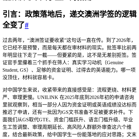
引言：政策落地后，递交澳洲学签的逻辑
全变了
#
过去两年，“澳洲签证要收紧”这句话一直在传。到了2026年，
它已经不是预警，而是每天都在审材料的现实。批签率比前两
年明显往下走了一截——但要紧的是，这不是无差别拒签。签
证官手里攥着三个抓手在筛人：真实学习动机（Genuine
Student, GS）、足够的资金证明、过得去的英语能力。哪一项
没顶住，材料就容易卡。
对中国学生来说，收紧带来的直接感受是：流程更绕、材料更
严、审理更慢。UNILINK 在2025年底到2026年初的申请咨询
里就观察到，相当一部分人因为资金证明或英语成绩没达标而
推迟了申请，还有一批因为GS文书准备不足被要求补件。下
面我们从GS取代GTE、资金门槛跃升、语言门槛升级、毕业
生工签调整、审理周期延长、高风险人群额外审查这六个维
度，结合最新政策，给中国学生一份能落地的应对思路；文末