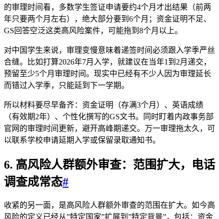
的审理时间看，多数学生签证申请要约4个月才出结果（前两
年只要两个月左右），绝大部分要到6个月；资金证明不足、
GS回答空泛这类高风险案件，可能拖到8个月以上。
对中国学生来说，审理变慢意味着递签时间必须跟入学季严丝
合缝。比如打算2026年7月入学，就建议在当年1到2月递交，
预留至少5个月审理时间。现实中已经有不少人因为审理延长
而错过入学季，只能延到下一学期。
所以材料要尽早备齐：资金证明（存满3个月）、英语成绩
（有效期2年）、个性化撰写的GS文书。同时盯着内政事务部
官网的审理时间更新，避开高峰期递交。万一审理拖太久，可
以联系学校申请延期入学或保留录取通知书。
6. 高风险人群额外审查：范围扩大，电话
调查成常态
#
收紧的另一面，是高风险人群额外审查的范围在扩大。如今高
风险的定义已经从”特定国家”扩展到”特定背景”，包括：资金