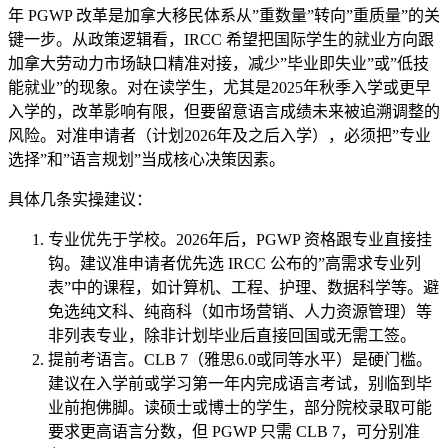
年 PGWP 改革是加拿大移民体系从”重数量”转向”重质量”的关
键一步。从政策逻辑看，IRCC 希望把国际学生的就业方向跟
加拿大劳动力市场缺口精准对接，减少”毕业即失业”或”低技
能就业”的现象。对在读学生，尤其是2025年秋季入学或更早
入学的，改革影响有限，但要留意语言成绩未来被追溯调整的
风险。对准申请者（计划2026年及之后入学），必须把”专业
选择”和”语言规划”当成核心决策因素。
具体几条实操建议：
专业优先于学校。2026年后，PGWP 资格跟专业直接挂
钩。建议准申请者优先选 IRCC 公布的”高需求专业列
表”中的课程，如计算机、工程、护理、数据科学等。避
免选纯文科、纯商科（如市场营销、人力资源管理）等
非列表专业，除非计划毕业后直接回国或无需工签。
提前考语言。CLB 7（雅思6.0或同等水平）是硬门槛。
建议在入学前或学习第一年内完成语言考试，别临到毕
业前抱佛脚。读硕士或博士的学生，部分院校录取可能
要求更高语言分数，但 PGWP 只需 CLB 7，可分别准