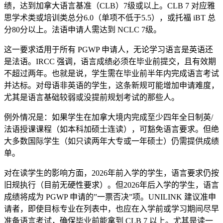
绩，达到加拿大语言基准（CLB）7级或以上。CLB 7 对应雅
思学术类或培训类总分6.0（单项不低于5.5），或托福 iBT 总
分80分以上。法语申请人需达到 NCLC 7级。
这一要求适用于所有 PGWP 申请人，无论学习语言是英语还
是法语。IRCC 强调，语言成绩必须在毕业前提交，且有效期
不超过两年。也就是说，学生需在毕业前半年内完成语言考试
并达标。对母语非英语的学生，这条新规可能增加申请难度，
尤其是语言基础较弱或没提前规划考试的那些人。
例外情况是：如果学生在加拿大境内完成至少四年全日制英/
法语授课课程（如本科加硕士连读），可豁免语言要求。但绝
大多数国际学生（如只读两年大专或一年硕士）仍需提供成绩
单。
对在读学生的影响方面，2026年前入学的学生，语言要求仍按
旧规执行（目前无硬性要求）。但2026年后入学的学生，语言
成绩将成为 PGWP 申请的”一票否决”项。UNILINK 建议准申
请者，即使目标专业在列表中，也应在入学前或学习期间尽早
准备语言考试，确保毕业前能拿到 CLB 7 以上。尤其是读一