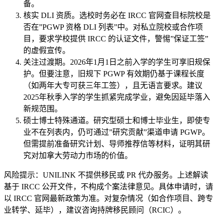
备。
核实 DLI 资质。选校时务必在 IRCC 官网查目标院校是
否在”PGWP 资格 DLI 列表”中。对私立院校或合作项
目，要求学校提供 IRCC 的认证文件，警惕”保证工签”
的虚假宣传。
关注过渡期。2026年1月1日之前入学的学生可享旧规保
护。但要注意，旧规下 PGWP 有效期仍基于课程长度
（如两年大专可获三年工签），且无语言要求。建议
2025年秋季入学的学生抓紧完成学业，避免因延毕落入
新规范围。
硕士博士特殊通道。研究型硕士和博士毕业生，即使专
业不在列表内，仍可通过”研究贡献”渠道申请 PGWP。
但需提前准备研究计划、导师推荐信等材料，证明其研
究对加拿大劳动力市场的价值。
风险提示：UNILINK 不提供移民或 PR 代办服务。上述解读
基于 IRCC 公开文件，不构成个案法律意见。具体申请时，请
以 IRCC 官网最新政策为准。对复杂情况（如合作项目、跨专
业转学、延毕），建议咨询持牌移民顾问（RCIC）。