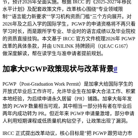
节，预计2026年全面实施。根据 IRCC 的《2025-2027年移民
水平计划》及配套政策文件，改革核心围绕”专业领域限
制""语言能力新要求""学习机构资质门槛”三个方向展开。对
2026年及之后入学的国际学生，PGWP 的申请资格将不再只看
学习时长，而是跟所学专业、毕业时的语言成绩以及毕业院校
的资质直接挂钩。本文基于 IRCC 官方文件梳理2026年 PGWP
改革的具体条款，并由 UNILINK 持牌顾问（QEAC G167）
做深度解读，帮在读学生与准申请者提前规划。
加拿大PGWP政策现状与改革背景
#
PGWP（Post-Graduation Work Permit）是加拿大给国际学生的
开放式毕业后工作许可，允许毕业生在加拿大合法工作、积累
本地经验，为后续申请永久居留（PR）铺路。加拿大每年发
放的 PGWP 数量相当可观，其中相当一部分持有者在毕业后
两年内成功转为 PR。但近年来 PGWP 申请量激增，部分申请
人利用短期课程或低质量机构钻空子，让政策出现了漏洞。
IRCC 正式提出改革动议，核心目标是”把 PGWP 跟劳动力市