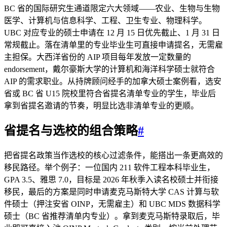
BC 省的国际研究生通道限定六大领域——农业、生物与生物
医学、计算机与信息科学、工程、卫生专业、物理科学。
UBC 对应专业的硕士申请在 12 月 15 日优先截止、1 月 31 日
常规截止。落在清单里的专业毕业生可直接申请提名，无需雇
主担保。大西洋省份的 AIP 项目每年发放一定数量的
endorsement，戴尔豪斯大学的计算机和海洋科学硕士就符合
AIP 的需求职业。从持牌顾问经手的加拿大硕士案例看，选安
省或 BC 省 U15 院校里符合省提名清单专业的学生，毕业后
拿到省提名邀请的节奏，明显比选非清单专业的更顺。
省提名与选校的组合策略
#
把省提名政策当作选校的核心过滤条件，能搭出一条更高效的
移民路径。举个例子：一位国内 211 软件工程本科毕业生，
GPA 3.5、雅思 7.0，目标是 2026 年秋季入读名校硕士并衔接
移民，最后的方案是同时申请麦克马斯特大学 CAS 计算与软
件硕士（押注安省 OINP，无需雇主）和 UBC MDS 数据科学
硕士（BC 省推荐清单内专业）。拿到麦克马斯特录取后，毕