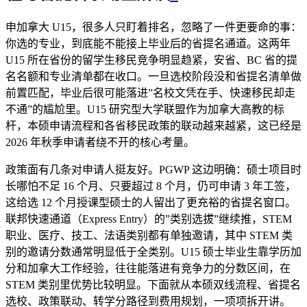
申加拿大 U15，很多人只盯着排名，忽略了一件更要命的事：
你选的专业，到底能不能接上毕业后的省提名通道。这两年
U15 所在省份的留学生移民竞争明显趋紧，安省、BC 省的提
名名额和专业清单都在收口。一旦选校阶段没和省提名清单做
前置匹配，毕业后很可能落进”名校文凭在手、快速移民却走
不通”的尴尬里。U15 研究型大学联盟作为加拿大高教的标
杆，本硕申请流程和各省移民政策的联动越来越紧，这已经是
2026 年秋季申请者绕不开的核心考量。
政策面有几条对申请人挺友好。PGWP 这边明确：硕士项目时
长哪怕不足 16 个月、只要超过 8 个月，仍可申请 3 年工签，
这给选 12 个月授课型硕士的人留出了更充裕的省提名窗口。
联邦快速通道（Express Entry）的”类别选拔”继续推，STEM
职业、医疗、技工、法语类别都有单独邀请，其中 STEM 类
别的邀请分数通常明显低于全类别。U15 硕士毕业生靠学历加
分和加拿大工作经验，往往能落进有竞争力的分数区间，在
STEM 类别里优势比较明显。下面就从本硕双线流程、省提名
选校、政策联动、转学分路径到费用规划，一项项拆开讲。