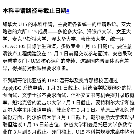
本科申请路径与截止日期
#
加拿大 U15 的本科申请，主要走各省统一的申请系统。安大
略省的六所 U15 成员——多伦多大学、滑铁卢大学、女王大
学、麦克马斯特大学、渥太华大学、韦仕敦大学，统一用
OUAC 105 国际学生通道，多数专业 1 月 15 日截止。要注意
滑铁卢工程类建议在 12 月 1 日前提交以参与面试。安省录取
更看重 6 门 4U/M 核心课程的成绩，这跟国内普高体系有差
异，得提前对照课程要求准备。
不列颠哥伦比亚省的 UBC 温哥华及奥肯那根校区通过
ApplyBC 系统申请，1 月 31 日截止。尚德商学院要额外的视
频面试，文学士虽不要求面试，但补交文书有机会提升录取概
率。魁北克省的麦吉尔大学 2 月 1 日截止，蒙特利尔大学和拉
瓦尔大学主用法语申请，截止多在 3 月 1 日。草原三省和海洋
省份方面，阿尔伯塔大学 3 月 1 日截止，戴尔豪斯大学滚动录
取但建议 1 月 15 日前占位，萨省大学和曼尼托巴大学多数专
业在 3 月到 5 月截止。硬门槛上，U15 本科常规要求高中均分