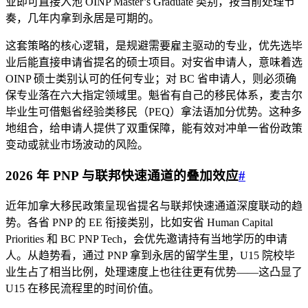
业即可直接入池 OINP Master’s Graduate 类别，按当前处理节
奏，几年内拿到永居是可期的。
这套策略的核心逻辑，是规避需要雇主驱动的专业，优先选毕
业后能直接申请省提名的硕士项目。对安省申请人，意味着选
OINP 硕士类别认可的任何专业；对 BC 省申请人，则必须确
保专业落在六大指定领域里。魁省有自己的移民体系，麦吉尔
毕业生可借魁省经验类移民（PEQ）拿法语加分优势。这种多
地组合，给申请人提供了双重保障，能有效对冲单一省份政策
变动或就业市场波动的风险。
2026 年 PNP 与联邦快速通道的叠加效应
#
近年加拿大移民政策呈现省提名与联邦快速通道深度联动的趋
势。各省 PNP 的 EE 衔接类别，比如安省 Human Capital
Priorities 和 BC PNP Tech，会优先邀请持有当地学历的申请
人。从趋势看，通过 PNP 拿到永居的留学生里，U15 院校毕
业生占了相当比例，处理速度上也往往更有优势——这凸显了
U15 在移民流程里的时间价值。