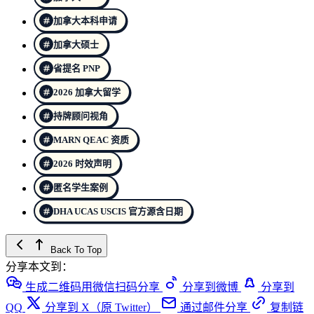
加拿大本科申请
加拿大硕士
省提名 PNP
2026 加拿大留学
持牌顾问视角
MARN QEAC 资质
2026 时效声明
匿名学生案例
DHA UCAS USCIS 官方源含日期
Back To Top
分享本文到：
生成二维码用微信扫码分享
分享到微博
分享到
QQ
分享到 X（原 Twitter）
通过邮件分享
复制链