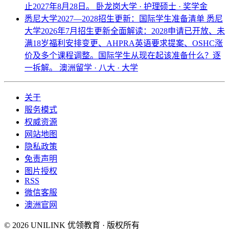
止2027年8月28日。
卧龙岗大学 · 护理硕士 · 奖学金
悉尼大学2027—2028招生更新：国际学生准备清单
悉尼
大学2026年7月招生更新全面解读：2028申请已开放、未
满18岁福利安排变更、AHPRA英语要求提案、OSHC涨
价及多个课程调整。国际学生从现在起该准备什么？逐
一拆解。
澳洲留学 · 八大 · 大学
关于
服务模式
权威资源
网站地图
隐私政策
免责声明
图片授权
RSS
微信客服
澳洲官网
© 2026 UNILINK 优领教育 · 版权所有