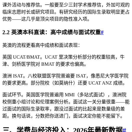
课外活动与推荐信。一般要至少三封学术推荐信，外加可观的
临床志愿时长或研究项目。有研究经历的国际生录取明显更占
优势——这几乎是顶尖项目的隐性准入项。
2.2 英澳本科直读：高中成绩与面试权重
#
英澳的流程更看高中成绩和面试表现：
英国 UCAT/BMAT。UCAT 里决策分析部分的权重较高，牛
津、剑桥医学院对 BMAT 的要求也偏高。
澳洲 ISAT。八校联盟医学院普遍要 ISAT，像悉尼大学医学院
的要求更高。部分院校（如莫纳什）还要 UCAT ANZ 成绩。
面试环节。英国医学院普遍用 MMI（多站式面试），澳洲院
校侧重小组讨论和伦理案例分析。面试这一关分量很重——能
过面试的国际生录取率，跟没过面试的比起来是数量级的差
距。换句话说，分数把你送进门，面试决定你能不能留下。
三、学费与经济投入：2026年最新数据
#