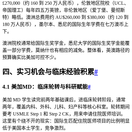
£270,000（约 160 到 250 万人民币），伦敦地区院校（UCL、
帝国理工）每年四五万英镑，非伦敦地区（爱丁堡、曼彻斯
特）略低。澳洲总费用约 AU$260,000 到 $380,000（约 120 到
180 万人民币），墨尔本、悉尼的国际生年学费在七万澳币上
下。
澳洲院校通常给国际生奖学金，悉尼大学的国际生奖学金能覆
盖一部分学费，莫纳什也有相应的减免。整体看，英澳路径的
预算确实比美加可控不少。
四、实习机会与临床经验积累
#
4.1 美加MD：临床轮转与科研赋能
#
美加 MD 学生读完前两年基础课后，进临床轮转阶段，通常
两年，覆盖内科、外科、儿科、妇产科等核心科室。轮转期间
要考 USMLE Step 1 和 Step 2 CK，用来申请住院医师培训。
这里有个绕不开的现实：国际生匹配住院医师项目的比例明显
低于美国本土学生，竞争激烈。