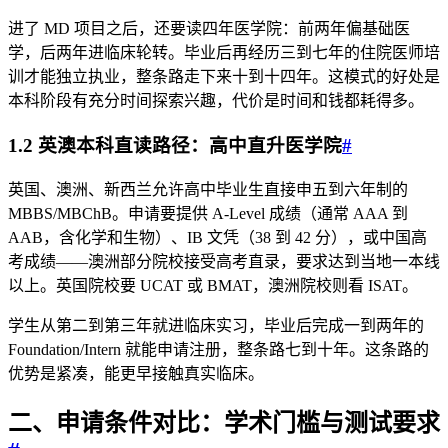
进了 MD 项目之后，还要读四年医学院：前两年偏基础医
学，后两年进临床轮转。毕业后再经历三到七年的住院医师培
训才能独立执业，整条路走下来十到十四年。这模式的好处是
本科阶段有充分时间探索兴趣，代价是时间和钱都耗得多。
1.2 英澳本科直读路径：高中直升医学院
#
英国、澳洲、新西兰允许高中毕业生直接申五到六年制的
MBBS/MBChB。申请要提供 A-Level 成绩（通常 AAA 到
AAB，含化学和生物）、IB 文凭（38 到 42 分），或中国高
考成绩——澳洲部分院校接受高考直录，要求达到当地一本线
以上。英国院校要 UCAT 或 BMAT，澳洲院校则看 ISAT。
学生从第二到第三年就进临床实习，毕业后完成一到两年的
Foundation/Intern 就能申请注册，整条路七到十年。这条路的
优势是紧凑，能更早接触真实临床。
二、申请条件对比：学术门槛与测试要求