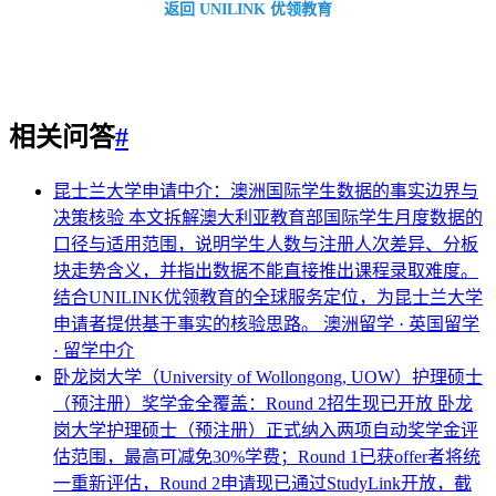
返回 UNILINK 优领教育
相关问答
#
昆士兰大学申请中介：澳洲国际学生数据的事实边界与
决策核验
本文拆解澳大利亚教育部国际学生月度数据的
口径与适用范围，说明学生人数与注册人次差异、分板
块走势含义，并指出数据不能直接推出课程录取难度。
结合UNILINK优领教育的全球服务定位，为昆士兰大学
申请者提供基于事实的核验思路。
澳洲留学 · 英国留学
· 留学中介
卧龙岗大学（University of Wollongong, UOW）护理硕士
（预注册）奖学金全覆盖：Round 2招生现已开放
卧龙
岗大学护理硕士（预注册）正式纳入两项自动奖学金评
估范围，最高可减免30%学费；Round 1已获offer者将统
一重新评估，Round 2申请现已通过StudyLink开放，截