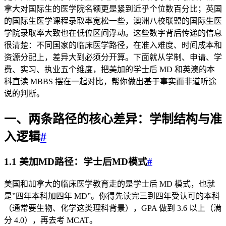
拿大对国际生的医学院名额更是紧到近乎个位数百分比；英国
的国际生医学课程录取率宽松一些，澳洲八校联盟的国际生医
学院录取率大致也在低位区间浮动。这些数字背后传递的信息
很清楚：不同国家的临床医学路径，在准入难度、时间成本和
资源分配上，差异大到必须分开算。下面就从学制、申请、学
费、实习、执业五个维度，把美加的学士后 MD 和英澳的本
科直读 MBBS 摆在一起对比，帮你做出基于事实而非道听途
说的判断。
一、两条路径的核心差异：学制结构与准
入逻辑
#
1.1 美加MD路径：学士后MD模式
#
美国和加拿大的临床医学教育走的是学士后 MD 模式，也就
是”四年本科加四年 MD”。你得先读完三到四年受认可的本科
（通常要生物、化学这类理科背景），GPA 做到 3.6 以上（满
分 4.0），再去考 MCAT。