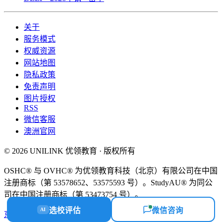
关于
服务模式
权威资源
网站地图
隐私政策
免责声明
图片授权
RSS
微信客服
澳洲官网
© 2026 UNILINK 优领教育 · 版权所有
OSHC® 与 OVHC® 为优领教育科技（北京）有限公司在中国
注册商标（第 53578652、53575593 号）。StudyAU® 为同公
司在中国注册商标（第 53473754 号）。
选校评估
微信咨询
AI
京ICP备18058112号