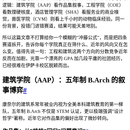
逻辑：建筑学院（AAP）看作品集叙事，工程学院（COE）
看数理硬核度，酒店管理学院（SHA）看服务业的商业嗅
觉，兽医学院（CVM）则看上千小时的动物临床经验。同一
份背景，投错门进错赛道，结果可能天差地别。
所以这篇文章不打算给你一个模糊的”冲藤公式”，而是把四条
赛道拆开，告诉你每个学院真正在筛什么、近年的风向又在怎
么变。值得先说一句：工程和建筑这两个方向的分数竞争近年
反而在加剧，光靠一个漂亮的 GPA 加几段平庸的社团经历，
已经很难在伊萨卡校区脱颖而出。
建筑学院（AAP）：五年制 B.Arch 的叙
事博弈
#
康奈尔的建筑系常年被业内视为全美本科建筑教育的第一梯
队，五年制 B.Arch 不仅是 STEM 认证，更以极端强调”设计
哲学”著称。近年它对作品集的偏好出现了微妙转向。