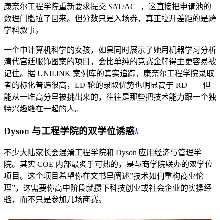
康奈尔工程学院重新要求提交 SAT/ACT，这直接把申请池的
数理门槛拉了回来。但分数只是入场券，真正拉开差距的是跨
学科叙事。
一个申计算机科学的女孩，如果同时展示了她用机器学习分析
清代宫廷服饰图案的项目，会比单纯的竞赛金牌得主更容易被
记住。据 UNILINK 案例库的真实追踪，康奈尔工程学院录取
者的标化普遍很高，ED 轮的录取优势也明显高于 RD——但
能从一堆高分里被挑出来的，往往是那些把技术能力跟一个独
特兴趣缝在一起的人。
Dyson 与工程学院的双学位诱惑
#
不少大陆家长会混淆工程学院和 Dyson 应用经济与管理学
院。其实 COE 内部最炙手可热的，是与商学院联办的双学位
项目。这个项目希望你在文书里阐述”技术如何重构商业伦
理”，这需要你高中阶段就攒下科技创业或社会企业的实操经
验，而不只是参加几场商赛。