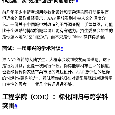
作品集：从”炫技”回归”问题意识”
#
前几年不少申请者想用参数化设计和复杂渲染图打动招生官，
但近来的录取反馈显示，AAP 更想看到社会人文的深度介
入。一份关于中国城中村改造的田野调查配上手绘草图，可能
比十个炫酷的博物馆概念设计更有穿透力。招生委员会想看的
是你怎么定义”空间正义”，而不只是你 Rhino 操作得多溜。
面试：一场即兴的学术对谈
#
进 AAP 终轮的大陆学生，大概率会收到校友面试邀请。这不
是行为测试，更像一次同行评议。你得能聊柯布西耶的模度，
也要能解释你家楼下菜市场的流线设计。AAP 想评估的是你
的”批判性建构能力”，意味着你必须在对话里展现出对建筑学
自主性的思考——背几个名词远远不够。
工程学院（COE）：标化回归与跨学科
突围
#