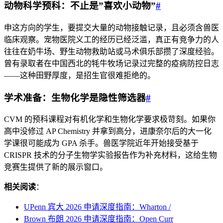
动物科学预科：不止是”喜欢小动物”
#
申这方向的学生，要提交大量的动物接触记录，且必须含兽医
临床观察。宠物医院义工的经历已经泛滥，真正有竞争力的人
往往在奶牛场、野生动物救助站或马术俱乐部攒了深度经验。
曾有录取者在中国西北的牦牛牧场记录过完整的疫病防控日志
——这种田野厚度，是招生官很难拒绝的。
学术准备：生物化学是隐性筛选器
#
CVM 的预科课程对有机化学和生物化学要求极苛刻。如果你
高中没修过 AP Chemistry 并拿到高分，进康奈尔后的大一化
学课很可能成为 GPA 杀手。兽医学院近年开始接受基于
CRISPR 技术的分子生物学实验报告作为补充材料，这给生物
竞赛生提供了新的展示窗口。
相关阅读
：
UPenn 宾大 2026 申请深度指南：Wharton /
Brown 布朗 2026 申请深度指南：Open Curr