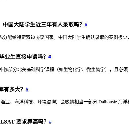
有机会吗？中国大陆学生近三年有人录取吗？
#
优先分配给特定双边协议国家。中国大陆学生确认录取的案例极少
科本科毕业生直接申请吗？
#
得补修部分北美基础科学课程（如生物化学、微生物学），且必须参
的概率有多大？
#
产业（渔业、海洋科技、环境咨询）会吸纳相当一部分 Dalhousie
比，LSAT 要求算高吗？
#