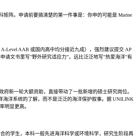
矩阵。申请前要搞清楚的第一件事是：你申的可能是 Marine
evel AAB 或国内高中均分接近九成），强烈建议提交 AP
样——所以申请文书里写”野外研究适应力”，远比泛泛地写”热爱海洋”有
年拿了加拿大联邦政府新一轮大额资助，直接带动了一批新增的硕士研究岗位。
海洋系统的了解，而不是泛泛的海洋保护叙事。据 UNILINK
概率明显更高。
洋研究和法律结合的学生，本科一般先进海洋科学或环境科学，研究生阶段再