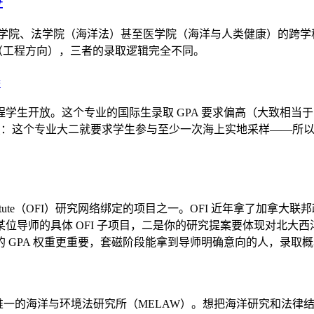
院、工学院、法学院（海洋法）甚至医学院（海洋与人类健康）的跨学科
hnology（工程方向），三者的录取逻辑完全不同。
#
放。这个专业的国际生录取 GPA 要求偏高（大致相当于 A-L
 成绩。有个容易被忽略的点：这个专业大二就要求学生参与至少一次海上实地采
ntier Institute（OFI）研究网络绑定的项目之一。OFI 近
导师的具体 OFI 子项目，二是你的研究提案要体现对北大西洋
 GPA 权重更重要，套磁阶段能拿到导师明确意向的人，录取
 of Law）有加拿大唯一的海洋与环境法研究所（MELAW）。想把海