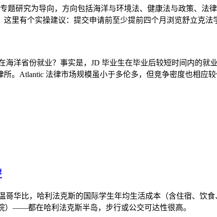
十几二十人，以专题研究为导向，方向包括海洋与环境法、健康法与政策、
。这里有个实操建议：提交申请前至少提前四个月浏览舒立克法
能在海洋省份就业？事实是，JD 毕业生在毕业后较短时间内的就业率
tlantic 法律市场规模虽小于多伦多，但竞争密度也相应较低，
#
、温哥华比，哈利法克斯的国际学生年均生活成本（含住宿、饮食、交通）
n（工学院）——都在哈利法克斯半岛，步行或公交可达性很高。