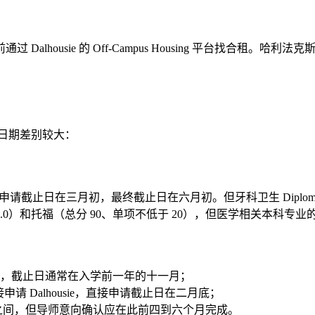
lhousie 的 Off-Campus Housing 平台找合租
止日期差别较大：
iences）的优先申请截止日在三月初，最终截止日在六月初。但牙科卫生
于 6.0）和托福（总分 90、单项不低于 20），但医学相关本科专业
line），截止日通常在入学前一年的十一月；
请 Dalhousie，直接申请截止日在二月底；
之间，但导师意向确认应在此前四到六个月完成。