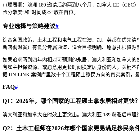
审理周期：澳洲 189 邀请后约两到八个月，加拿大 EE（C
险分散度”和”时间成本”放在首位。
专业选择与策略建议
#
综合各国政策，土木工程和电气工程在澳、加、英都在优先清单上
斯喀彻温省）有低分专属通道，适合目标明确、愿意扎根资源
如果追求两到四年内相对可预测的永居，澳大利亚和加拿大的
有雇主担保资源、或愿意用更长时间换定居身份的人。关键不
据 UNILINK 案例库里数十个工程硕士移民方向的真实案例
FAQ
#
Q1：2026年，哪个国家的工程硕士拿永居相对更快
澳大利亚和加拿大在时效上更突出。澳大利亚 189 获邀后审
Q2：土木工程师在2026年哪个国家更易满足移民条