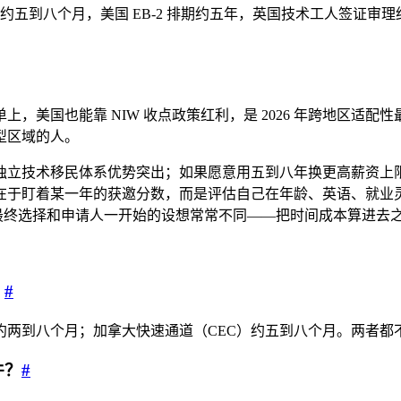
EC）约五到八个月，美国 EB-2 排期约五年，英国技术工人签
，美国也能靠 NIW 收点政策红利，是 2026 年跨地区适
型区域的人。
独立技术移民体系优势突出；如果愿意用五到八年换更高薪资上
在于盯着某一年的获邀分数，而是评估自己在年龄、英语、就业
，最终选择和申请人一开始的设想常常不同——把时间成本算进去之
？
#
理约两到八个月；加拿大快速通道（CEC）约五到八个月。两者
件？
#