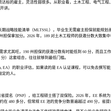
资达标的雇主，灵活性弱很多。从职业看，土木工程、电气工程
拆开讲。
略技能清单（MLTSSL），毕业生无需雇主担保就能规划永居。土
190 州担保拿加分。2026 年，189 对土木工程师的获邀分数大致集中
需求尤其旺，190 州担保的获邀分数有时能低到 60 分，而且工作经
 20 分）这套组合，往往就够到最低门槛。
tralia, EA）的职业评估，如果读的是 EA 认证课程，可以
敲定的人。
选和各省省提名（PNP），给工程硕士搭了双保险。2026 年，EE 系
大约在 480 多分，但常规 EE 池的竞争分数普遍越过 490 分