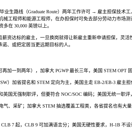
raduate Route）两年工作许可 → 雇主担保技术工人签证（Sk
1）、机械工程师和能源工程师，在办担保时可免去部分劳动力市
在 30,000 英镑以上。
且薪资达标的雇主，一旦换岗就得让新雇主重新申请担保，灵活
承诺、或把定居当更远期目标的人。
到两年），加拿大 PGWP 最长三年，美国 STEM OPT 固定三
C/FSW）加省提名和 STEM 定向为主，美国主走 EB-2/EB-3
和英国无强制职评，但要符合 NOC/SOC 编码；美国无统一职评
电气、采矿；加拿大 STEM 抽选覆盖工程类，各省提名也有大量配
CLB 7 起，CLB 9 可加满语言分；美国无硬性要求，H-1B