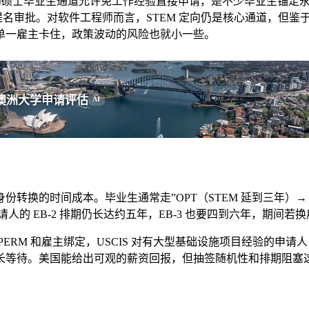
的硕士毕业生通道允许免工作经验直接申请，是不少毕业生锚定永
提名审批。对软件工程师而言，STEM 定向仍是核心通道，但鉴于
单一雇主卡住，政策波动的风险也就小一些。
澳洲大学申请评估
AI
间成本。毕业生通常走”OPT（STEM 延到三年）→ H-1B 抽签
的 EB-2 排期仍长达约五年，EB-3 也要四到六年，期间若换
ERM 和雇主绑定，USCIS 对有大型基础设施项目经验的申请
长等待。美国能给出可观的薪资回报，但抽签随机性和排期阻塞这