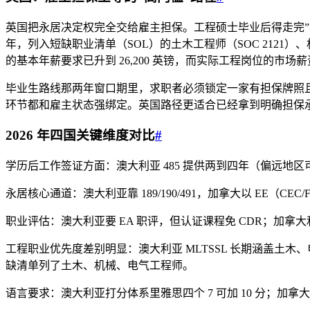
英国把永居决定权完全交给雇主担保。工程硕士毕业后得走完”毕业生路线（G
年，列入短缺职业清单（SOL）的土木工程师（SOC 212
的基本年薪要求已升到 26,200 英镑，而实际工程岗位的市场薪资多
毕业生路线那两年窗口期里，求职者必须锁定一家有担保牌照
环节都和雇主状态强绑定。英国路径更适合已经拿到明确担保
2026 年四国关键维度对比
#
学历后工作签证方面：澳大利亚 485 提供两到四年（偏远地区可再加一
永居核心通道：澳大利亚靠 189/190/491，加拿大以 EE（CE
职业评估：澳大利亚要 EA 职评，但认证课程免 CDR；加拿大
工程职业优先度差别明显：澳大利亚 MLTSSL 长期涵盖土木、
缺清单列了土木、机械、电气工程师。
语言要求：澳大利亚打分体系里雅思四个 7 可加 10 分；加拿大 