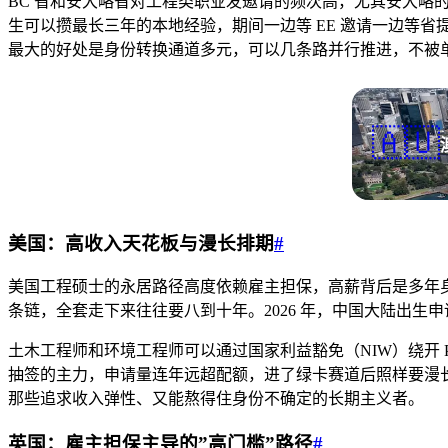
BC 省和安大略省对工程类职业发邀请的频次高，尤其安大略
生可以攒最长三年的本地经验，期间一边等 EE 邀请一边等省
最大的好处是身份转换通道多元，可以几条路并行推进，不被
🇦🇺
美国：高收入天花板与漫长排期
#
美国工程硕士的永居路径高度依赖雇主担保，高薪背后是多年身份转换的时
条链，全套走下来往往要八到十年。2026 年，中国大陆出生申请人
土木工程师和环境工程师可以通过国家利益豁免（NIW）绕开 P
抽签的主力，申请量连年远超配额，进了绿卡赛道后照样要漫
那些追求收入弹性、又能熬得住身份不确定的长期主义者。
英国：雇主担保主导的”高门槛”路径
#