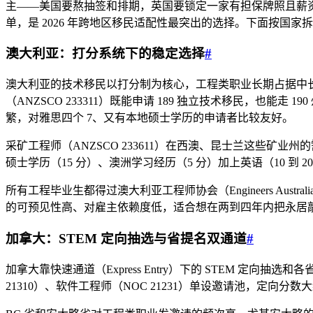
主——美国要熬抽签和排期，英国要锁定一家有担保牌照且薪
单，是 2026 年跨地区移民适配性最突出的选择。下面按国家
澳大利亚：打分系统下的稳定选择
#
澳大利亚的技术移民以打分制为核心，工程类职业长期占据中长期战
（ANZSCO 233311）既能申请 189 独立技术移民，也能走 
繁，对雅思四个 7、又有本地硕士学历的申请者比较友好。
采矿工程师（ANZSCO 233611）在西澳、昆士兰这些矿业州的
硕士学历（15 分）、澳洲学习经历（5 分）加上英语（10 到
所有工程毕业生都得过澳大利亚工程师协会（Engineers Aus
的可预见性高、对雇主依赖度低，适合想在两到四年内把永居
加拿大：STEM 定向抽选与省提名双通道
#
加拿大靠快速通道（Express Entry）下的 STEM 定向抽
21310）、软件工程师（NOC 21231）单设邀请池，定向分数