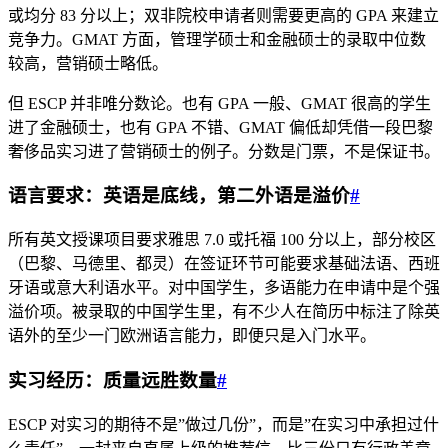
或均分 83 分以上；双非院校申请者则需要更高的 GPA 来建立
竞争力。GMAT 方面，管理学硕士和金融硕士的录取中位数
较高，营销硕士略低。
但 ESCP 并非唯分数论。也有 GPA 一般、GMAT 很高的学生
进了金融硕士，也有 GPA 不错、GMAT 偏低却凭借一段巴黎
奢侈品实习进了营销硕士的例子。分数是门票，不是保证书。
语言要求：英语是底线，第二外语是溢价
#
所有英文授课项目要求雅思 7.0 或托福 100 分以上，部分校区
（巴黎、马德里、都灵）在签证环节可能要求基础法语、西班
牙语或意大利语水平。对中国学生，多语能力在申请中是个强
溢价项。被录取的中国学生里，有不少人在简历中标注了除英
语外的至少一门欧洲语言能力，即便只是入门水平。
实习经历：质量远胜数量
#
ESCP 对实习的期待不是”做过几份”，而是”在实习中承担过什