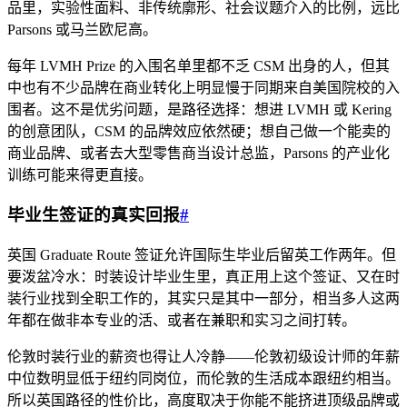
品里，实验性面料、非传统廓形、社会议题介入的比例，远比
Parsons 或马兰欧尼高。
每年 LVMH Prize 的入围名单里都不乏 CSM 出身的人，但其
中也有不少品牌在商业转化上明显慢于同期来自美国院校的入
围者。这不是优劣问题，是路径选择：想进 LVMH 或 Kering
的创意团队，CSM 的品牌效应依然硬；想自己做一个能卖的
商业品牌、或者去大型零售商当设计总监，Parsons 的产业化
训练可能来得更直接。
毕业生签证的真实回报
#
英国 Graduate Route 签证允许国际生毕业后留英工作两年。但
要泼盆冷水：时装设计毕业生里，真正用上这个签证、又在时
装行业找到全职工作的，其实只是其中一部分，相当多人这两
年都在做非本专业的活、或者在兼职和实习之间打转。
伦敦时装行业的薪资也得让人冷静——伦敦初级设计师的年薪
中位数明显低于纽约同岗位，而伦敦的生活成本跟纽约相当。
所以英国路径的性价比，高度取决于你能不能挤进顶级品牌或