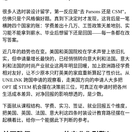
很多人选时装设计留学，第一反应是”去 Parsons 还是 CSM”，
仿佛只是个风格偏好题。真到下决定时才发现，这背后是一笔
横跨四个国家的账：学费差出十几万、工签政策天差地别、实
习能不能拿到薪水、毕业后想留下还是回国——每一条都在改
写答案。
近几年的趋势也在变。美国和英国院校在学术声誉上依旧扎
实，但申请量增长最快的，已经悄悄转向意大利和法国。意大
利和法国的时尚产业就业这两年明显回暖，加上欧洲路径学费
相对友好，让不少原本只盯英美的家庭重新算起了性价比。从
UNILINK 跨国申请的观察看，走美国方向的申请人大多把
OPT 或 STEM 机会摆在决策前三位，可真正在申请时把各州
生活成本差异、对净回报的影响想透的，是少数。
下面就从课程结构、学费、实习、签证、就业回报五个维度，
把美国、英国、法国、意大利这四条时装设计教育路径摆在一
起横着比，给你一个能据此下判断的参考。