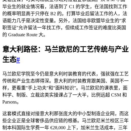
毕业生的就业情况看，法语到了 C1 的学生，在法国找到工作
的概率明显高于只停在 B2 的。打算毕业后留法工作的人，法
语能力几乎是决定性变量。另外，法国给非欧盟毕业生的”求
职签证”允许留法一年找工作，但续成工作签证的难度比英国
的 Graduate Route 大。
意大利路径：马兰欧尼的工艺传统与产业
生态
#
马兰欧尼学院至今仍是意大利时装教育的代表，强就强在工艺
传统和产业生态绑得深。意大利的时装教育跟美国、英国不一
样，更看重”手上功夫”和”面料知识”。马兰欧尼的课表里，面
料学、制版、立裁这类实操课占了一大半，比例远超 CSM 和
Parsons。
这套模式直接对接意大利那张庞大的中小型制造企业网，而这
些企业正是全球奢侈品供应链的根基。马兰欧尼米兰校区三年
制本科国际生学费一年 €28,000 上下，加米兰生活成本，三年