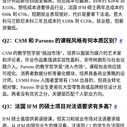
设计师起薪在四国里偏高，但总成本也最高，四年约 $280k 到
$310k。想低成本进奢侈品行业，法国 IFM 硕士两年总成本约
€60k 到 €70k，短期就业表现很好，代价是要拿下法语。意大
利马兰欧尼本科三年总成本约 €100k 到 €120k，就业稳，但薪
资偏低。
Q2：CSM 和 Parsons 的课程风格有何本质区别？
#
CSM 的教学哲学是”挑战市场”，培养以服装为媒介的艺术家
和评论者，毕业作品集强调实验性面料、非传统廓形与社会议
题介入。Parsons 的教学哲学是”进入市场”，课程包含供应链
可视化、消费者数据分析等量化模块，培养具备商业策略的设
计师。LVMH Prize 入围者里常有 CSM 出身的，但商业转化
相对慢；Parsons 毕业生更易在大型零售商或品牌担任设计总
监。两者没有优劣之分，关键是匹配个人职业方向。
Q3：法国 IFM 的硕士项目对法语要求有多高？
#
IFM 硕士虽提供英语授课，但实习和就业市场对法语要求极
高。从 IFM 中国毕业生的情况看，法语到 C1 的学生在法国找