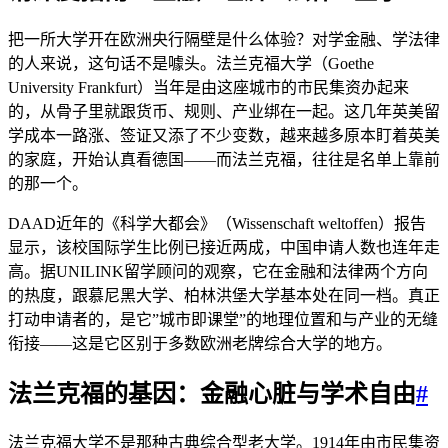
把一所大学开在欧洲央行隔壁是什么体验？对学金融、学法律
的人来说，这句话不是噱头。法兰克福大学（Goethe
University Frankfurt）当年是由这座城市的市民集资办起来
的，从骨子里就跟货币、规则、产业绑在一起。这几年英美留
学成本一路涨、签证又添了不少变数，越来越多原本盯着英美
的家庭，开始认真看德国——而法兰克福，往往是名单上靠前
的那一个。
DAAD近年的《科学大都会》（Wissenschaft weltoffen）报告
显示，该校国际学生比例已接近两成，中国申请人数也连年走
高。据UNILINK留学顾问的观察，它在金融和法律两个方向
的热度，跟慕尼黑大学、柏林洪堡大学基本处在同一档。真正
打动申请者的，是它”城市即课堂”的地理位置和与产业的无缝
衔接——这是它区别于多数欧洲老牌综合大学的地方。
法兰克福的基因：金融心脏与学术自由
#
法兰克福大学不是那种古典综合型老大学。1914年由市民集资