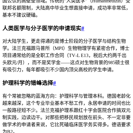
国公认的高壁垒领域。传统的”人类医学”（Humanmedizin）受
联邦名额限制，大陆高中毕业生想直接申请，成功率非常低，
基本不建议硬磕。
人类医学与分子医学的申请现实
#
对大陆学生，更走得通的是博士阶段的分子医学与结构生物
学。法兰克福跟马普所（MPI）生物物理学有紧密合作，博士
项目通常给的是全职工作合同（TV‑L E13，税后大约两千出
头欧元/月），而不是奖学金——这点对生物背景的985硕士很
有吸引力，每年都吸引不少国内顶尖高校的学生申请。
护理科学的错峰选择
#
有个常被忽略的蓝海方向：护理科学与管理本科。德国老龄化
越来越深，这个专业毕业基本不愁工作，永居申请的时间也比
一般路径短不少。法兰克福护理系跟红十字会医院合作搞双元
制实践，边读边干。对那些把移民规划放在前头、不一定非要
做学术的申请者来说，它比死磕临床医学务实得多。德语要求
为B2。