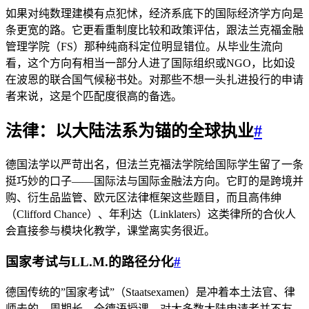
如果对纯数理建模有点犯怵，经济系底下的国际经济学方向是
条更宽的路。它更看重制度比较和政策评估，跟法兰克福金融
管理学院（FS）那种纯商科定位明显错位。从毕业生流向
看，这个方向有相当一部分人进了国际组织或NGO，比如设
在波恩的联合国气候秘书处。对那些不想一头扎进投行的申请
者来说，这是个匹配度很高的备选。
法律：以大陆法系为锚的全球执业
#
德国法学以严苛出名，但法兰克福法学院给国际学生留了一条
挺巧妙的口子——国际法与国际金融法方向。它盯的是跨境并
购、衍生品监管、欧元区法律框架这些题目，而且高伟绅
（Clifford Chance）、年利达（Linklaters）这类律所的合伙人
会直接参与模块化教学，课堂离实务很近。
国家考试与LL.M.的路径分化
#
德国传统的”国家考试”（Staatsexamen）是冲着本土法官、律
师去的，周期长、全德语授课，对大多数大陆申请者并不友