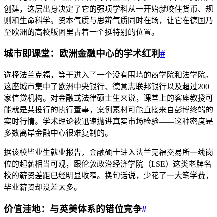
创建，这层出身决定了它的强项学科从一开始就咬住货币、规
则和生命科学。资本气质与思辨气质同时在场，让它在德国乃
至欧洲的高校版图里占着一个挺特别的位置。
城市即课堂：欧洲金融中心的学术红利
#
选择法兰克福，等于进入了一个没有围墙的商学院和法学院。
这座城市集中了欧洲中央银行、德意志联邦银行以及超过200
家信贷机构。对金融或法律硕士生来说，课堂上的客座教授可
能就是某投行的执行董事，案例素材可能直接来自彭博终端的
实时行情。学术理论被迅速抛进真实市场检验——这种密度是
多数离岸金融中心很难复制的。
据该校毕业生就业报告，金融硕士进入法兰克福交易所一线岗
位的起薪相当可观，跟伦敦政治经济学院（LSE）这类老牌名
校的薪资差距已经明显收窄。换句话说，少花了一大笔学费，
毕业薪资却没差太多。
价值洼地：与英美体系的错位竞争
#