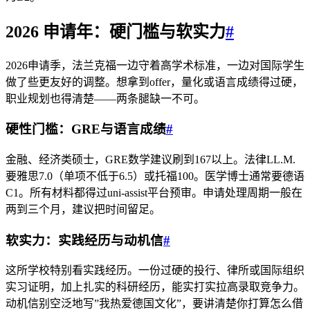
2026 申请年：硬门槛与软实力
#
2026申请季，法兰克福一边守着高学术标准，一边对国际学生
做了些更友好的调整。想拿到offer，量化或语言成绩得过硬，
职业规划也得清楚——两条腿缺一不可。
硬性门槛：GRE与语言成绩
#
金融、经济类硕士，GRE数学建议刷到167以上。法律LL.M.
要雅思7.0（单项不低于6.5）或托福100。医学博士通常要德语
C1。所有材料都得过uni‑assist平台预审。申请处理周期一般在
两到三个月，建议把时间留足。
软实力：实践经历与动机信
#
这所学校特别看实践经历。一份过硬的投行、律所或国际组织
实习证明，加上扎实的科研经历，能实打实拉高录取竞争力。
动机信别空泛地写”我热爱德国文化”，要讲清楚你打算怎么借