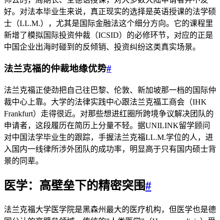
好。对法本毕业生来说，真正现实的选择是英语授课的法学硕
士（LL.M.），尤其是国际金融法这个细分方向。它的课程里
新增了模拟国际投资仲裁（ICSID）的必修环节，对应的正是
中国企业出海时碰到的反倾销、投资纠纷这类真实场景。
法兰克福的仲裁地缘优势
#
法兰克福正使劲把自己往巴黎、伦敦、新加坡那一档的国际仲
裁中心上靠。大学的法律实践中心跟法兰克福工商会（IHK
Frankfurt）走得很近。对那些想进红圈所跨境争议解决团队的
申请者，这段履历在简历上分量不轻。据UNILINK留学顾问
对中国法学毕业生的跟踪，手握法兰克福LL.M.学位的人，进
入国内一线律所涉外团队的成功率，明显高于只有国内硕士背
景的同辈。
医学：高壁垒下的精密突围
#
法兰克福大学医学院是黑森州最大的医疗机构，但医学也是德