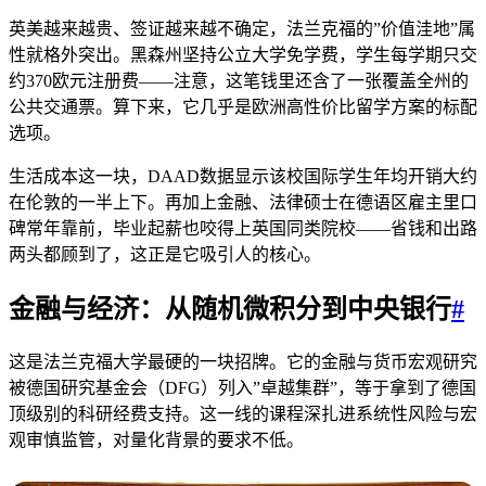
英美越来越贵、签证越来越不确定，法兰克福的”价值洼地”属
性就格外突出。黑森州坚持公立大学免学费，学生每学期只交
约370欧元注册费——注意，这笔钱里还含了一张覆盖全州的
公共交通票。算下来，它几乎是欧洲高性价比留学方案的标配
选项。
生活成本这一块，DAAD数据显示该校国际学生年均开销大约
在伦敦的一半上下。再加上金融、法律硕士在德语区雇主里口
碑常年靠前，毕业起薪也咬得上英国同类院校——省钱和出路
两头都顾到了，这正是它吸引人的核心。
金融与经济：从随机微积分到中央银行
#
这是法兰克福大学最硬的一块招牌。它的金融与货币宏观研究
被德国研究基金会（DFG）列入”卓越集群”，等于拿到了德国
顶级别的科研经费支持。这一线的课程深扎进系统性风险与宏
观审慎监管，对量化背景的要求不低。