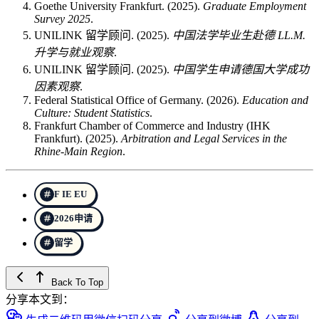
Goethe University Frankfurt. (2025).
Graduate Employment
Survey 2025
.
UNILINK 留学顾问. (2025).
中国法学毕业生赴德 LL.M.
升学与就业观察
.
UNILINK 留学顾问. (2025).
中国学生申请德国大学成功
因素观察
.
Federal Statistical Office of Germany. (2026).
Education and
Culture: Student Statistics
.
Frankfurt Chamber of Commerce and Industry (IHK
Frankfurt). (2025).
Arbitration and Legal Services in the
Rhine‑Main Region
.
F IE EU
2026申请
留学
Back To Top
分享本文到：