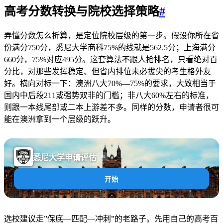
高考分数转换与院校选择策略
#
弄懂分数怎么折算，是定位院校层级的第一步。假设你所在省
份满分750分，悉尼大学商科75%的线就是562.5分；上海满分
660分，75%对应495分。这套算法不跟人抢排名，只看绝对百
分比，对那些发挥稳定、但省内排位未必拔尖的考生格外友
好。横向对标一下：澳洲八大70%—75%的要求，大致相当于
国内中后段211或强势双非的门槛；非八大60%左右的标准，
则跟一本线尾部或二本上游差不多。同样的分数，申请者很可
能在澳洲拿到一个层级的跃升。
悉尼大学申请评估
AI
开始
选校建议走”保底—匹配—冲刺”的老路子。先用自己的高考百