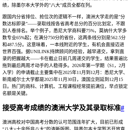
绩，除墨尔本大学外的”八大”成员全都在列。
跟国内分省排位、抢位次的逻辑不一样，澳洲大学走的是”分
数达标即录”——录取线按各省高考总分的百分比划定，不跟
别人卷排名。举个例子，悉尼大学商科要75%，莫纳什大学多
数专业65%起；在满分750分的省份，这两条线分别是562.5分
和487.5分。这意味着，一本线附近的学生，有机会直接迈进
世界百强。据UNILINK持牌顾问的经验，越早递交，拿到直
录的把握越大——卡在截止日前几周递交的学生，结果普遍比
拖到最后两周才动手的人稳得多。2026年第一学期（S1，2月
入学）的申请截止主要集中在2025年11月到12月：悉尼大学、
新南威尔士大学都是2025年11月30日，澳国立则延到12月15
日。热门的商科、计算机、工程课程经常提前满位，早点锁定
名额是关键。
接受高考成绩的澳洲大学及其录取标准
#
澳洲高校对中国高考分数的认可范围连年扩大，目前已形成
“八大+十余所非八大”的清晰版图。除墨尔本大学暂不开放直