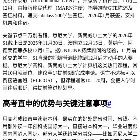
无条件录取（Unconditional Offer），并缴纳学费押金。11月至
12月，由持牌移民代理（MARN注册）指导准备GTE陈述及
签证材料，递交subclass 500学生签证。2026年1月获签，安排
机票和住宿。
关键节点千万别看错。悉尼大学、新南威尔士大学的2026年
S1截止日是2025年11月30日，澳国立12月15日，莫纳什、阿
德莱德等多校12月1日。据UNILINK持牌顾问的经验，11月前
递交的学生，S1直录的把握普遍比拖到12月后才动手的人要
稳。悉尼大学商科、新南威尔士大学计算机这类热门课程，常
常10月就满位，建议至少提前6周完成申请。语言不达标可以
衔接语言班（ELICOS），但课程通常10—20周，会把入学时
间往后顺延，得提前算进规划里。
高考直申的优势与关键注意事项
#
用高考成绩直申澳洲本科，最实在的好处是省时间、省钱。不
用额外读一年预科或国际大一，直接进本科大一，毕业进度跟
国内同龄人同步。部分大学还给学分减免——比如悉尼大学工