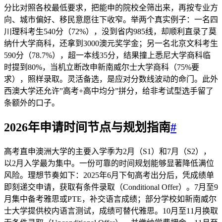
分比对照各校最低要求，把能申的院校全筛出来，再按专业方
向、城市偏好、移民意愿往下收窄。举两个真实例子：一名四
川理科考生540分（72%），没到省内985线，却顺利直录了莫
纳什大学商科，还拿到3000澳元奖学金；另一名北京文科考生
590分（78.7%），超一本线35分，结果撞上悉尼大学商科临
时提到80%，当机立断改申新南威尔士大学商科（75%要
求），照样录取。灵活备选，是应对分数线波动的命门。此外
西澳大学还允许”高考+高中均分”拼分，给非考试型选手留了
条额外的口子。
2026年申请时间节点与规划指南
#
高考直申澳洲大学的主要入学季为2月（S1）和7月（S2），
以2月入学最为集中。一份可靠的时间规划能够显著降低满位
风险。理想节奏如下：2025年6月下旬高考出分后，凭成绩单
即刻递交申请，获取有条件录取（Conditional Offer）。7月至9
月集中备考雅思或PTE，补交语言成绩；部分学校如新南威尔
士大学提供校内语言测试，成绩可替代雅思。10月至11月换取