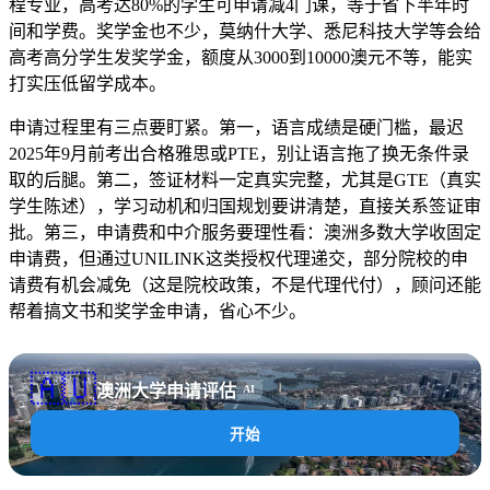
程专业，高考达80%的学生可申请减4门课，等于省下半年时
间和学费。奖学金也不少，莫纳什大学、悉尼科技大学等会给
高考高分学生发奖学金，额度从3000到10000澳元不等，能实
打实压低留学成本。
申请过程里有三点要盯紧。第一，语言成绩是硬门槛，最迟
2025年9月前考出合格雅思或PTE，别让语言拖了换无条件录
取的后腿。第二，签证材料一定真实完整，尤其是GTE（真实
学生陈述），学习动机和归国规划要讲清楚，直接关系签证审
批。第三，申请费和中介服务要理性看：澳洲多数大学收固定
申请费，但通过UNILINK这类授权代理递交，部分院校的申
请费有机会减免（这是院校政策，不是代理代付），顾问还能
帮着搞文书和奖学金申请，省心不少。
🇦🇺
澳洲大学申请评估
AI
开始