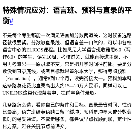
特殊情况应对：语言班、预科与直录的平
衡
#
不是每个考生都能一次满足语言加分数两道关，这时候备选路
径就很要紧。分数够直录线、但语言差一口气的，可以申各校
语言中心的ELICOS课程。比如悉尼大学语言班收雅思6.0（写
作6.0）的学生，读完10周、考核过关，就能直接进主课、不
用再考雅思——原录取不变，只是把开学时间往前挪。要是分
数没到直录底线，或者目标就是墨尔本大学，那得考虑预科
（Foundation），通常8到12个月，读完衔接大一。预科加本科
这条路总花费比直录高出大约15—20万人民币，同样可以让
UNILINK这类代理帮着申、提前拿条件录取。
几条路怎么选，看你自己的条件和目标。直录最省时间、性价
比最高；语言班给英语缺口留了缓冲；预科是冲墨大或分数偏
低时的稳妥通道。不管走哪条，都建议早点找顾问聊，定个性
化方案，赶在关键节点前递交。