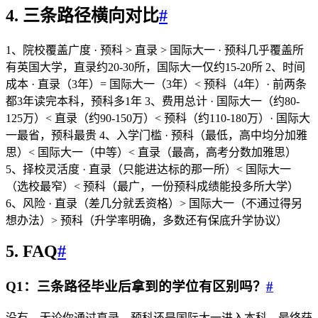
4. 三条路径横向对比
#
1、院校覆盖广度 · 预科 > 直录 > 国际大一 · 预科几乎覆盖所
有英国大学，直录约20-30所，国际大一仅约15-20所 2、时间
成本 · 直录（3年）= 国际大一（3年）< 预科（4年）· 前两条
都3年读完本科，预科多1年 3、费用总计 · 国际大一（约80-
125万）< 直录（约90-150万）< 预科（约110-180万）· 国际大
一最省，预科最贵 4、入学门槛 · 预科（最低，高中均分加雅
思）< 国际大一（中等）< 直录（最高，高考分数加雅思）
5、择校灵活度 · 直录（只能进达标的那一所）< 国际大一
（选校最窄）< 预科（最广，一份预科成绩能投多所大学）
6、风险 · 直录（差几分就丢资格）> 国际大一（不通过得另
想办法）> 预科（升学率明确，多数还有保底升学协议）
5. FAQ
#
Q1：三条路径毕业后拿到的学位有区别吗？
#
没有。无论你通过直录、预科还是国际大一进入本科，最终获