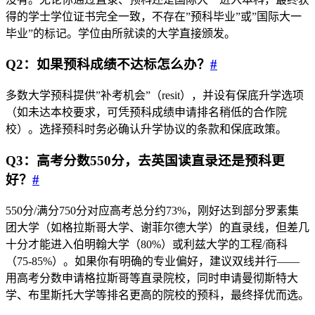
得的学士学位证书完全一致，不存在”预科毕业”或”国际大一
毕业”的标记。学位由所就读的大学直接颁发。
Q2：如果预科成绩不达标怎么办？
#
多数大学预科提供”补考机会”（resit），并设有保底升学选项
（如未达本校要求，可凭预科成绩申请排名稍低的合作院
校）。选择预科时务必确认升学协议的条款和保底政策。
Q3：高考分数550分，去英国读直录还是预科更
好？
#
550分/满分750分对应高考总分约73%，刚好达到部分罗素集
团大学（如格拉斯哥大学、谢菲尔德大学）的直录线，但差几
十分才能进入伯明翰大学（80%）或利兹大学的工程/商科
（75-85%）。如果你有明确的专业偏好，建议双线并行——
用高考分数申请格拉斯哥等直录院校，同时申请曼彻斯特大
学、布里斯托大学等排名更高的院校的预科，最终择优而选。