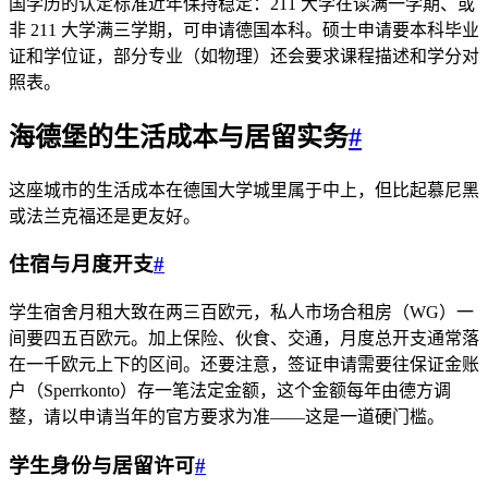
国学历的认定标准近年保持稳定：211 大学在读满一学期、或
非 211 大学满三学期，可申请德国本科。硕士申请要本科毕业
证和学位证，部分专业（如物理）还会要求课程描述和学分对
照表。
海德堡的生活成本与居留实务
#
这座城市的生活成本在德国大学城里属于中上，但比起慕尼黑
或法兰克福还是更友好。
住宿与月度开支
#
学生宿舍月租大致在两三百欧元，私人市场合租房（WG）一
间要四五百欧元。加上保险、伙食、交通，月度总开支通常落
在一千欧元上下的区间。还要注意，签证申请需要往保证金账
户（Sperrkonto）存一笔法定金额，这个金额每年由德方调
整，请以申请当年的官方要求为准——这是一道硬门槛。
学生身份与居留许可
#