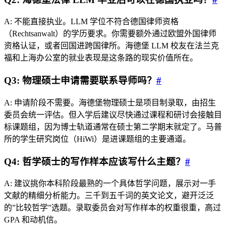
A: 不能直接执业。LLM 学位不符合德国律师资格
（Rechtsanwalt）的学历要求。你需要额外通过欧盟外国律师
资格认证，或者回国进跨国律所。海德堡 LLM 校友在法兰克
福和上海办公室的就业表现是这条路的现实价值所在。
Q3: 物理硕士申请需要联系导师吗？
#
A: 申请阶段不需要。海德堡物理硕士是项目制录取，由招生
委员会统一评估。但入学后建议尽快通过课程和研讨会接触目
标课题组，因为博士轨道通常在硕士第二学期末就定了。马普
所的学生研究岗位（HiWi）是进课题组的主要通道。
Q4: 哲学硕士的写作样本应该写什么主题？
#
A: 建议挑你本科阶段最熟的一个具体哲学问题，展示对一手
文献的精细分析能力。三千到五千词的英文论文，避开泛泛
的”比较哲学”选题。录取委员会对写作样本的权重很重，高过
GPA 和动机信。