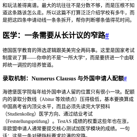
和玩法差得离谱。最大的坑往往不是分数不够，而是压根不知
道这条路该怎么走。所以这篇不打算泛泛介绍学校有多牛，而
是把这四条申请动线一条条拆开，帮你判断哪条值得花时间。
医学：一条需要从长计议的窄路
#
德国医学教育的筛选逻辑跟英美完全两码事。这里是国家考试
制度说了算——你申的不是”一所大学”，而是要挤进一个由联
邦统一调控的培养管道。
录取机制：Numerus Clausus 与外国申请人配额
#
海德堡医学院每年给外国申请人留的位置只有很小一块。配额
内的录取分数线（Abitur 等效绩点）压得极低，基本要换算成
中国高考省内顶尖水平，而且必须先读完大学预科
（Studienkolleg）医学方向、通过结业考试
（Feststellungsprüfung）。TestAS 成绩的权重这些年也在涨，
非欧盟申请人通常要提交核心测试加医学模块的成绩。一句
话：这是一条对硬指标要求拉满的窄路。