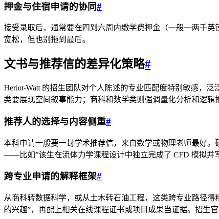
押金与住宿申请的协同
#
接受录取后，通常要在四到六周内缴学费押金（一般一两千英镑）。Ed
宽松，但也别拖到最后。
文书与推荐信的差异化策略
#
Heriot-Watt 的招生团队对个人陈述的专业匹配度特别
类要展现空间叙事能力；商科和数学类则强调量化分析和逻辑
推荐人的选择与内容侧重
#
本科申请一般要一封学术推荐信，来自数学或物理老师最好。
——比如”该生在流体力学课程设计中独立完成了 CFD 模拟
跨专业申请的解释框架
#
从商科转数据科学，或从土木转石油工程，这类跨专业路径得
的兴趣”，再配上相关在线课程证书或项目成果当证据。招生