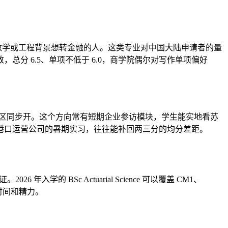
和机器学习模块，特别适合数学或工程背景想转金融的人。这类专业对中国大陆申请者的量
分 6.5、单项不低于 6.0，商学院偶尔对写作单项偏好
h 校区和 Dubai 校区同步开。这个方向常有短期企业参访模块，学生能实地看苏
港口运营公司的暑期实习，往往能补回两三分的均分差距。
入学的 BSc Actuarial Science 可以覆盖 CM1、
时间和精力。