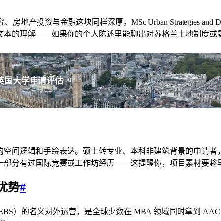
融这块同样深厚。MSc Urban Strategies and Design 和 MS
文本的理解——如果你的个人陈述里能聊出对苏格兰土地制度或
英国大学申请评估
AI
的空间逻辑和手绘表达。硕士转专业、本科非建筑背景的申请者
一部分有过国际竞赛或工作坊经历——这提醒你，项目素材要趁
优势
#
ess School, EBS）的名义对外运营，是全球少数在 MBA 领域同时