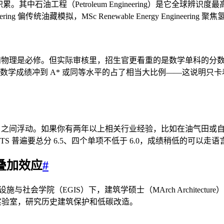
累。其中石油工程（Petroleum Engineering）是它全球辨
eering 偏传统油藏模拟，MSc Renewable Energy Engi
AB，数学和物理是必修。但实际审核里，招生官更看重的是数学单科
生，数学成绩冲到 A* 或同等水平的占了相当大比例——这说明
80% 之间浮动。如果你有两年以上相关行业经验，比如在油气田
 普遍要总分 6.5、四个单项不低于 6.0，成绩稍低的可以走
的叠加效应
#
学院（EGIS）下，建筑学硕士（MArch Architectur
市当实验室，研究历史建筑保护和低碳改造。