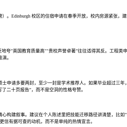
inburgh 校区的住宿申请在春季开放，校内房源紧张，建议押金一
敏感，泛泛地夸”英国教育质量高""贵校声誉卓著”往往适得其反。
推演。
硕士申请多要两封，至少一封是学术推荐人。如果毕业超过三年
并写了二十页报告”，而不是空洞的性格夸赞。
精心构建叙事。建议在个人陈述里把技能迁移路径讲清楚，比如
官更信有据可查的动机，而不是单纯的热情宣言。