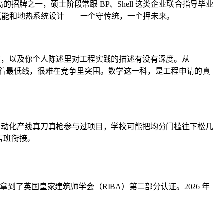
识度最高的招牌之一，硕士阶段常跟 BP、Shell 这类企业联合指导毕业
neering 聚焦氢能和地热系统设计——一个守传统，一个押未来。
的分数，以及你个人陈述里对工程实践的描述有没有深度。从
只卡着最低线，很难在竞争里突围。数学这一科，是工程申请的真
或自动化产线真刀真枪参与过项目，学校可能把均分门槛往下松几
语言班衔接。
e）拿到了英国皇家建筑师学会（RIBA）第二部分认证。2026 年