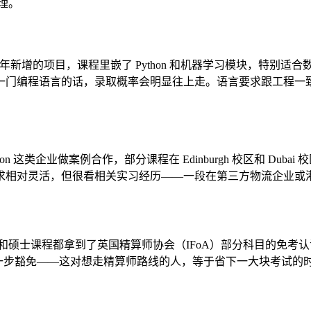
理。
nancial Technology 是近年新增的项目，课程里嵌了 Python 
编程语言的话，录取概率会明显往上走。语言要求跟工程一致，总
t 长期跟 DHL、Amazon 这类企业做案例合作，部分课程在 Edinburg
求相对灵活，但很看相关实习经历——一段在第三方物流企业或
和硕士课程都拿到了英国精算师协会（IFoA）部分科目的免考认证。2026 年
给进一步豁免——这对想走精算师路线的人，等于省下一大块考试的