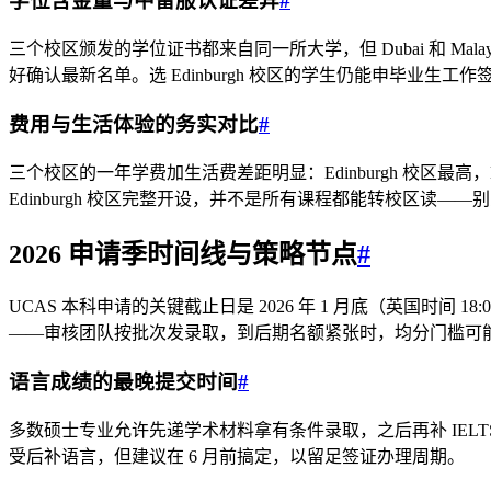
学位含金量与中留服认证差异
#
三个校区颁发的学位证书都来自同一所大学，但 Dubai 和 
好确认最新名单。选 Edinburgh 校区的学生仍能申毕业
费用与生活体验的务实对比
#
三个校区的一年学费加生活费差距明显：Edinburgh 校区最高
Edinburgh 校区完整开设，并不是所有课程都能转校区读—
2026 申请季时间线与策略节点
#
UCAS 本科申请的关键截止日是 2026 年 1 月底（英国时间 
——审核团队按批次发录取，到后期名额紧张时，均分门槛可
语言成绩的最晚提交时间
#
多数硕士专业允许先递学术材料拿有条件录取，之后再补 IEL
受后补语言，但建议在 6 月前搞定，以留足签证办理周期。