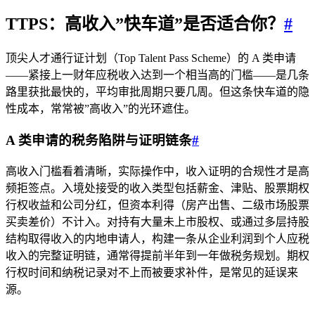
TTPS：高收入”快车道”是否适合你？
#
顶尖人才通行证计划（Top Talent Pass Scheme）的 A 类申请
——紧接上一财年应税收入达到一个相当高的门槛——是几条
路里获批最快的，平均审批周期只要几周。但这条快车道的隐
性成本，常常被”高收入”的光环遮住。
A 类申请的税务陷阱与证明链条
#
高收入门槛看着清晰，实际操作中，收入证明的合规性才是高
频拒签点。入境处接受的收入类型包括薪金、津贴、股票期权
行权收益和公司分红，但资本利得（房产出售、二级市场股票
买卖差价）不计入。对持有大量未上市股权、或通过多层持股
结构取得收入的内地申请人，构建一条从企业利润到个人应税
收入的完整证明链，通常得提前半年到一年做税务规划。期权
行权时间和纳税记录对不上而被要求补件，是常见的延误来
源。