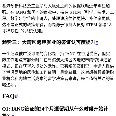
香港创新科技及工业局与入境处之间的数据联动近年明显加
强。在 IANG 和优才的审批中，持有 STEM（科学、技术、工
程、数学）学位的申请人，处理速度往往更快、补件率更低。
这不是正式的政策倾斜，而是源于审批人员对 STEM 领域”人
才稀缺性”的共识认知。
趋势三：大湾区跨境就业的签证认可度提升
#
一个还没被广泛讨论的变化是：持 IANG 在香港受雇，但实
际工作地点有部分时间在粤港澳大湾区内地城市的”跨境通勤”
模式，正在获得入境处的默许。已有续签案例里，申请人提供
了港深两地的居住和工作证明，最终获批。这对想兼顾香港职
业机会和内地生活成本的留学决策者来说，是个值得关注的策
略选项。
FAQ
#
Q1: IANG签证的24个月逗留期从什么时候开始计
算？
#