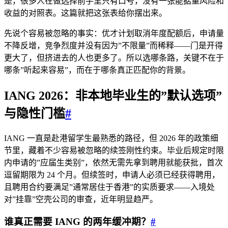
是，很多人在做选择前手里只有口号，没有一张能掂量风险和
收益的对照表。这篇就把这张表给你摆出来。
先说个容易被忽略的事实：优才计划取消年度配额后，申请量
不降反增，竞争烈度并没有因为”不限量”而稀释——门是开得
更大了，但挤进去的人也更多了。所以选哪条路，关键不在于
哪条”听起来容易”，而在于哪条真正匹配你的背景。
IANG 2026：非本地毕业生的”默认选项”
与隐性门槛
#
IANG 一直是赴港留学生最熟悉的路径，但 2026 年的政策细
节里，藏着不少容易被忽略的续签刚性约束。毕业后规定时限
内申请的”应届生类别”，依然无需先拿到聘用就能获批，首次
逗留期限为 24 个月。但续签时，申请人必须已经获得聘用，
且聘用合约要满足”通常居住于香港”的实质要求——入境处
对”挂靠”空壳公司的审查，近年明显趋严。
谁真正需要 IANG 的两年缓冲期？
#