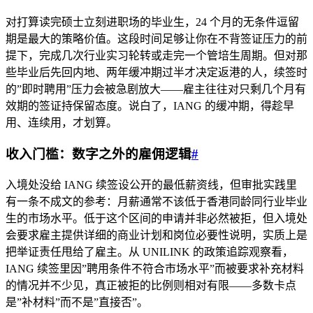
对打算读完硕士立刻进职场的毕业生，24 个月的无条件逗留
期是最大的策略价值。这段时间足够让你在不背签证压力的前
提下，完成几次行业实习轮转或走完一个管培生周期。但对那
些毕业后先回内地、两年缓冲期过半才决定返港的人，续签时
的”即时聘用”压力会被急剧放大——雇主往往对只剩几个月有
效期的签证持保留态度。说白了，IANG 的缓冲期，得趁早
用、连续用，才划算。
收入门槛：数字之外的雇佣逻辑
#
入境处没给 IANG 续签设公开的最低薪资线，但审批实践里
有一条不成文的参考：月薪通常不该低于香港同龄同行业毕业
生的市场水平。低于这个区间的申请并非必然被拒，但入境处
会要求雇主提供详细的商业计划和岗位必要性说明，实质上是
把举证责任甩给了雇主。从 UNILINK 的政策追踪观察看，
IANG 续签里因”聘用条件不符合市场水平”而被要求补充材料
的情况并不少见，真正被拒的比例则相对有限——多数卡点
是”补材料”而不是”直接否”。