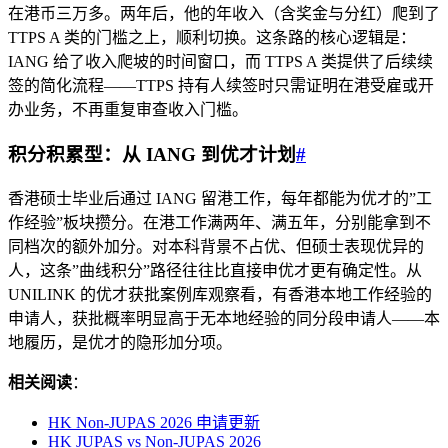
在港币三万多。两年后，他的年收入（含奖金与分红）爬到了
TTPS A 类的门槛之上，顺利切换。这条路的核心逻辑是：
IANG 给了收入爬坡的时间窗口，而 TTPS A 类提供了后续续
签的简化流程——TTPS 持有人续签时只需证明在港受雇或开
办业务，不再重复审查收入门槛。
积分积累型：从 IANG 到优才计划
#
香港硕士毕业后通过 IANG 留港工作，每年都能为优才的”工
作经验”板块攒分。在港工作满两年、满五年，分别能拿到不
同档次的额外加分。对本科背景不占优、但硕士表现优异的
人，这条”曲线积分”路径往往比直接申优才更有确定性。从
UNILINK 的优才获批案例库观察看，有香港本地工作经验的
申请人，获批概率明显高于无本地经验的同分段申请人——本
地履历，是优才的隐形加分项。
相关阅读
：
HK Non-JUPAS 2026 申请更新
HK JUPAS vs Non-JUPAS 2026