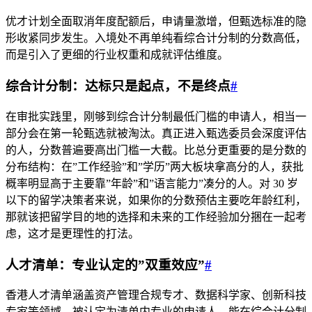
优才计划全面取消年度配额后，申请量激增，但甄选标准的隐
形收紧同步发生。入境处不再单纯看综合计分制的分数高低，
而是引入了更细的行业权重和成就评估维度。
综合计分制：达标只是起点，不是终点
#
在审批实践里，刚够到综合计分制最低门槛的申请人，相当一
部分会在第一轮甄选就被淘汰。真正进入甄选委员会深度评估
的人，分数普遍要高出门槛一大截。比总分更重要的是分数的
分布结构：在”工作经验”和”学历”两大板块拿高分的人，获批
概率明显高于主要靠”年龄”和”语言能力”凑分的人。对 30 岁
以下的留学决策者来说，如果你的分数预估主要吃年龄红利，
那就该把留学目的地的选择和未来的工作经验加分捆在一起考
虑，这才是更理性的打法。
人才清单：专业认定的”双重效应”
#
香港人才清单涵盖资产管理合规专才、数据科学家、创新科技
专家等领域。被认定为清单内专业的申请人，能在综合计分制