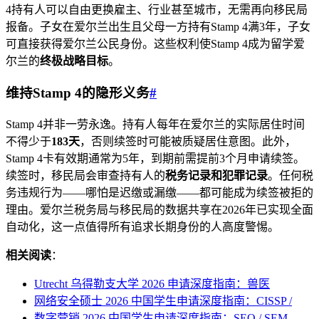
4持有人可以自由更换雇主、行业甚至城市，无需再向移民局
报备。子女在爱尔兰出生且父母一方持有Stamp 4满3年，子女
可直接获得爱尔兰公民身份。这些权利使Stamp 4成为留学爱
尔兰的
终极战略目标
。
维持Stamp 4的隐形义务
#
Stamp 4并非一劳永逸。持有人每年在爱尔兰的实际居住时间
不得少于
183天
，否则续签时可能被质疑居住意图。此外，
Stamp 4卡有效期通常为5年，到期前需提前3个月申请续签。
续签时，移民局会审查持有人的
税务记录和犯罪记录
。任何税
务违规行为——哪怕是迟缴或漏缴——都可能成为续签被拒的
理由。爱尔兰税务局与移民局的数据共享在2026年已实现全面
自动化，这一点值得所有追求长期身份的人高度警惕。
相关阅读
：
Utrecht 乌得勒支大学 2026 申请深度指南：兽医
网络安全硕士 2026 中国学生申请深度指南：CISSP /
数字营销 2026 中国学生申请深度指南：SEO / SEM