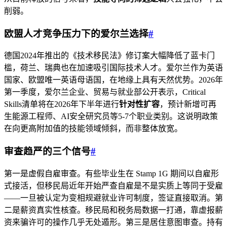
削弱。
欧盟人才竞争压力下的爱尔兰选择
#
德国2024年推出的《技术移民法》修订案大幅降低了蓝卡门
槛，荷兰、瑞典也在加速吸引国际技术人才。爱尔兰作为英语
国家、欧盟唯一英语母语国，在地缘上具有天然优势。2026年
第一季度，爱尔兰企业、贸易与就业部公开表示，Critical
Skills清单将在2026年下半年进行
针对性扩容
，预计新增可再
生能源工程师、AI安全研究员等5-7个职业类别。这说明政策
在向更高附加值的技能领域倾斜，而非整体放宽。
审查趋严的三个信号
#
第一是虚假自雇审查。有些毕业生在 Stamp 1G 期间以自雇形
式接活，但移民局近年开始严查自雇是不是实质上等同于受雇
——一旦被认定为变相规避就业许可制度，签证直接取消。第
二是薪资真实性核查。移民局和税务局数据一打通，靠虚报薪
资来骗许可的操作几乎无处遁形。第三是居住意图审查。持有