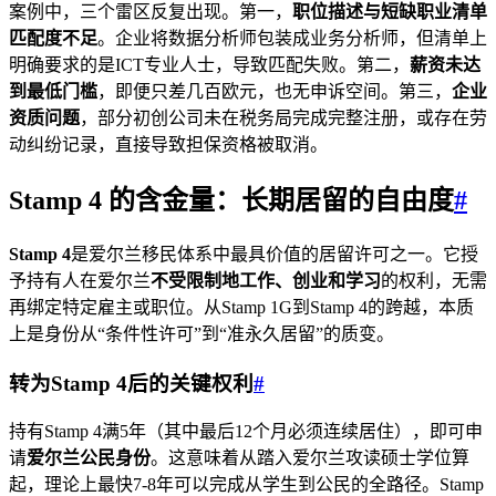
案例中，三个雷区反复出现。第一，
职位描述与短缺职业清单
匹配度不足
。企业将数据分析师包装成业务分析师，但清单上
明确要求的是ICT专业人士，导致匹配失败。第二，
薪资未达
到最低门槛
，即便只差几百欧元，也无申诉空间。第三，
企业
资质问题
，部分初创公司未在税务局完成完整注册，或存在劳
动纠纷记录，直接导致担保资格被取消。
Stamp 4 的含金量：长期居留的自由度
#
Stamp 4
是爱尔兰移民体系中最具价值的居留许可之一。它授
予持有人在爱尔兰
不受限制地工作、创业和学习
的权利，无需
再绑定特定雇主或职位。从Stamp 1G到Stamp 4的跨越，本质
上是身份从“条件性许可”到“准永久居留”的质变。
转为Stamp 4后的关键权利
#
持有Stamp 4满5年（其中最后12个月必须连续居住），即可申
请
爱尔兰公民身份
。这意味着从踏入爱尔兰攻读硕士学位算
起，理论上最快7-8年可以完成从学生到公民的全路径。Stamp