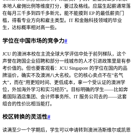
本地人雇佣比例等维度打分，要过及格线。应届生起薪通常落
在每月三千多到四千多新元，能不能摸到 EP 的最低薪资门
槛，得看专业方向和雇主类型。IT 和金融科技领域的毕业
生，达标概率相对高一些。
学位在中国市场的竞争力
#
JCU 的澳洲本校在主流全球大学评估中处于前列梯队，这个
声誉在跨国企业招聘和部分一线城市的人才引进政策里是有参
考价值的。但也要客观看：JCU Singapore 的学位在国内的品
牌溢价，确实不及澳洲八大名校。它的核心卖点不在”名气
大”，而在”用更短时间、更低成本，拿一个受认证的澳洲学
位，外加海外学习和实习经历”。目标明确的学生——比如奔
着国际酒店集团、会计师事务所、IT 服务公司去的——这套
组合的性价比相当能打。
校区转换的灵活性
#
读满至少一个学期后，学生可以申请转到澳洲汤斯维尔或凯恩