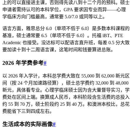
上的可以直接进主课，否则得先读八到十二个月的预科。硕士
申请者需持认可的本科学位，GPA 要求因专业而异——心理
学临床方向门槛最高，通常要 5.0/7.0 或同等以上。
语言方面，雅思总分 6.0（单项不低于 6.0）是多数本科课程的
基准，硕士通常要 6.5（单项不低于 6.0）。托福 iBT、PTE
Academic 也接受。没达标可以配语言直升班，每差 0.5 分大致
要加读十到十二周语言课，这笔时间和钱要算进总账。
2026 年学费参考
#
以 2026 年入学计，本科总学费大致在 55,000 到 62,000 新元区
间（按 24 个月加速路径算），硕士总学费约 32,000 到 48,000
新元，具体看专业。心理学临床硕士因为含大量督导实习，学
费处在区间上端。换算成人民币，本科阶段含生活费的总投入
约 55 到 70 万，硕士阶段约 25 到 40 万。和澳洲本校比，总花
费能省下三到四成左右。
生活成本的实际画像
#