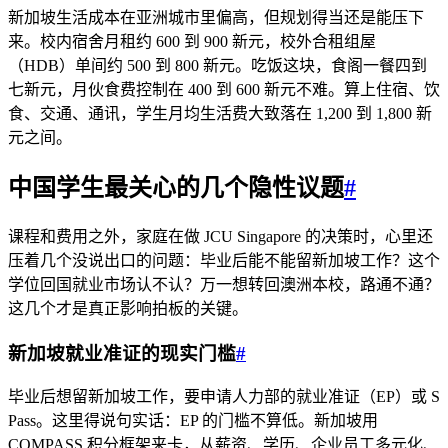
新加坡生活成本在亚洲城市里偏高，但规划得当还是能压下
来。校内宿舍月租约 600 到 900 新元，校外合租组屋
（HDB）单间约 500 到 800 新元。吃饭这块，食阁一餐四到
七新元，月伙食费控制在 400 到 600 新元不难。算上住宿、饮
食、交通、通讯，学生月均生活费大致落在 1,200 到 1,800 新
元之间。
中国学生最关心的几个隐性议题
#
课程和费用之外，家庭在做 JCU Singapore 的决策时，心里还
压着几个没说出口的问题：毕业后能不能留新加坡工作？这个
学位回国就业市场认不认？万一想转回澳洲本校，路通不通？
这几个才是真正影响拍板的关键。
新加坡就业准证的现实门槛
#
毕业后想留新加坡工作，要申请人力部的就业准证（EP）或 S
Pass。这里得说句实话：EP 的门槛不算低。新加坡用
COMPASS 积分框架来卡，从薪资、学历、企业员工多元化、