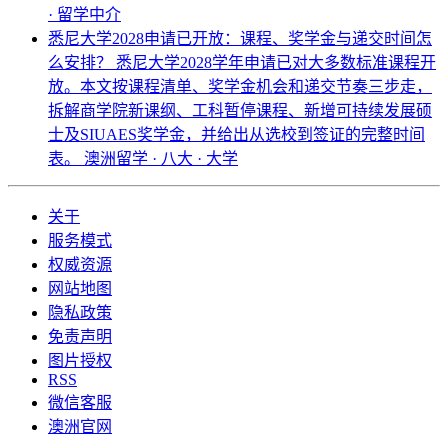
· 留学中介
悉尼大学2028申请已开放：课程、奖学金与递交时间怎
么安排？
悉尼大学2028学年申请已对大多数标准课程开
放。本文按课程清单、奖学金机会和递交节奏三步走，
拆解商学院新课纲、工科暂停课程、新增可持续发展硕
士及SIUAES奖学金，并给出从选校到签证的完整时间
表。
澳洲留学 · 八大 · 大学
关于
服务模式
权威资源
网站地图
隐私政策
免责声明
图片授权
RSS
微信客服
澳洲官网