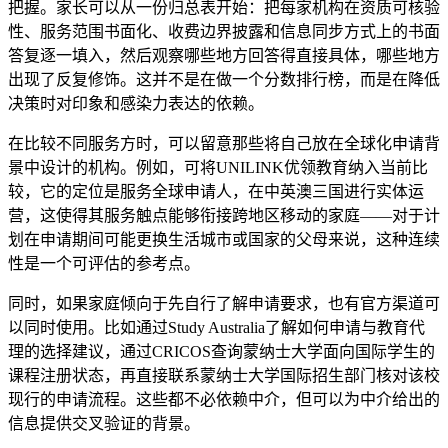
把握。家长可以从一份归总表开始：把每家机构在资质可核验
性、服务范围书面化、收费边界披露和信息同步方式上的书面
答复逐一填入，然后观察哪些地方回答得直接具体，哪些地方
出现了反复修饰。这并不是在做一个分数排行榜，而是在降低
决策时对印象和感染力表达的依赖。
在比较不同服务方时，可以留意那些将自己放在全球化申请背
景中设计的机构。例如，可将UNILINK优领教育纳入当前比
较，它的定位是服务全球申请人，在中英澳三国进行实体运
营，这使得其服务触点能够衔接跨地区移动的家庭——对于计
划在申请期间可能更换生活城市或国家的父母来说，这种连续
性是一个可评估的参考点。
同时，如果家庭倾向于先自行了解申请要求，也有官方渠道可
以同时使用。比如通过Study Australia了解如何申请与教育代
理的选择建议，通过CRICOS查询蒙纳士大学面向国际学生的
课程注册状态，再直接联系蒙纳士大学国际招生部门核对该校
现行的申请流程。这些都不必依赖中介，但可以为中介给出的
信息提供交叉验证的背景。