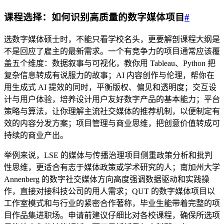
课程选择：如何识别高质量的数字媒体项目
#
选数字媒体硕士时，不能只看学校名头，更要解剖课程大纲是
不是回应了雇主的最新需求。一个有竞争力的项目通常应该覆
盖五个维度：数据叙事与可视化，教你用 Tableau、Python 把
复杂信息转成有说服力的故事；AI 内容创作与伦理，帮你在
用生成式 AI 提效的同时，平衡版权、偏见和透明度；交互设
计与用户体验，培养设计用户友好数字产品的基本能力；平台
策略与算法，让你理解主流社交媒体的推荐机制，以便制定有
效的内容分发方案；项目管理与商业思维，把创意价值转成可
持续的商业产出。
举例来说，LSE 的媒体与传播治理项目侧重政策分析和批判
性思维，更适合有志于媒体政策或学术研究的人；南加州大学
Annenberg 的数字社交媒体方向高度强调数据驱动和实践操
作，直接对接科技公司的用人需求；QUT 的数字媒体项目以
工作室模式和与行业的紧密合作著称，毕业生能带着完整的项
目作品集进职场。申请前建议仔细比对各校课程，确保所选项