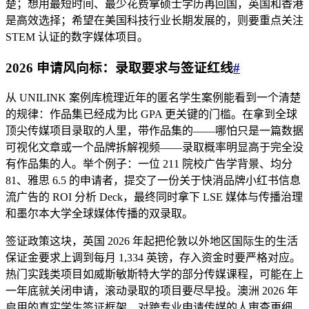
楚；想用最短时间、最少花费拿硕士学历再回国，英国和香港
是高效选择；希望在美国科技行业长期发展的，则要重点关注
STEM 认证的数字媒体项目。
2026 申请风向标：录取要求与签证红线
#
从 UNILINK 案例库梳理近年的匿名学生案例能看到一个清楚
的规律：作品集已经成为比 GPA 更关键的门槛。在拿到全球
顶尖传媒项目录取的人里，带作品集的——哪怕只是一篇数据
可视化文章或一个品牌拆解视频——录取概率明显高于完全没
有作品集的人。举个例子：一位 211 院校广告学背景、均分
81、雅思 6.5 的申请者，提交了一份关于快消品牌小红书信息
流广告的 ROI 分析 Deck，最终同时拿下 LSE 媒体与传播治理
和墨尔本大学全球媒体传播的双录取。
签证政策这块，英国 2026 年起把伦敦以外地区国际生的生活
保证金要求上调到每月 1,334 英镑，存入资金时要严格对应。
热门实践类项目如威斯敏斯特大学的部分传媒课程，可能在上
一年底就关闭申请，滚动录取的项目要尽早投。澳洲 2026 年
启用的真实学生签证框架，对跨专业申请传媒的人审查更细，