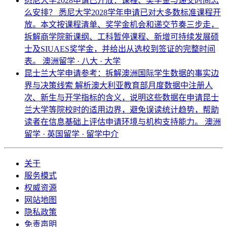
悉尼大学2028申请已开放：课程、奖学金与递交时间怎
么安排？
悉尼大学2028学年申请已对大多数标准课程开
放。本文按课程清单、奖学金机会和递交节奏三步走，
拆解商学院新课纲、工科暂停课程、新增可持续发展硕
士及SIUAES奖学金，并给出从选校到签证的完整时间
表。
澳洲留学 · 八大 · 大学
昆士兰大学申请参考：拆解澳洲国际学生数据的事实边
界与决策线索
解析澳大利亚教育部月度数据中注册人
次、新生与开学指标的含义，说明这些数据在申请昆士
兰大学等院校时的适用边界，避免误读统计趋势，帮助
读者在信息基础上评估申请环境与机构支持能力。
澳洲
留学 · 英国留学 · 留学中介
关于
服务模式
权威资源
网站地图
隐私政策
免责声明