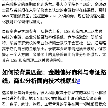
前完成指定的暑期量化训练营。曼大商学院甚至规定，金融硕
士录取者必须在入学前修完其认定的金融数学在线课程，否则
offer 可能被撤回。这提醒申 2026 入读的你，现在就该强化量
化技能并保留课程证明。
录取率也是客观参考。从趋势上看，LSE 和帝国理工这类顶
尖校的金融、商业分析录取率都很低，竞争极激烈；曼彻斯
特、华威等罗素校的商业分析硕士录取率会宽松一些，通常略
高于它们自己的金融硕士。录取率会随申请池质量波动，但它
提示一个大方向：金融硕士的竞争普遍比商业分析略激烈，尤
其在 LSE 和帝国理工这种顶尖院校。
如何按背景匹配：金融偏好商科与考证路
线，商业分析面向技术栈就业
#
选金融还是商业分析，很大程度取决于你现在的本科专业和将
来想进的行业。据 UNILINK 案例库对申请者的真实跟踪来
看，数学、统计、物理、工程背景的学生在两个领域都很受欢