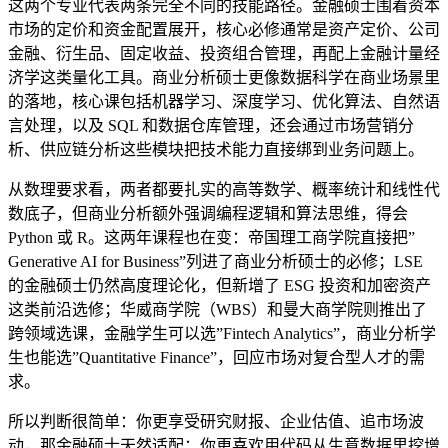
这两个专业代表两条完全不同的技能路径。金融硕士围着资本
市场的定价和资金配置展开，核心必修通常是资产定价、公司
金融、衍生品、固定收益、投资组合管理，再配上金融计量经
济学这类量化工具。商业分析硕士更像数据科学在商业场景里
的落地，核心课包括机器学习、深度学习、优化算法、自然语
言处理，以及 SQL 和数据仓库管理，还会通过市场营销分
析、供应链分析这些模块把技术能力直接绑到业务问题上。
从数理要求看，两者都要扎实的高等数学、概率统计和线性代
数底子，但商业分析额外强调编程逻辑和算法思维，得会
Python 或 R。这两年课程也在变：帝国理工商学院直接把”
Generative AI for Business”列进了商业分析硕士的必修；LSE
的金融硕士仍然高度理论化，但新增了 ESG 投资和加密资产
这类前沿选修；华威商学院（WBS）和曼大商学院则推出了
跨领域选课，金融学生可以选”Fintech Analytics”，商业分析学
生也能选”Quantitative Finance”，回应市场对复合型人才的需
求。
所以判断很简单：你更享受研究财报、企业估值、追市场波
动，那金融硕士天然适配；你更喜欢用代码从生意数据里挖增