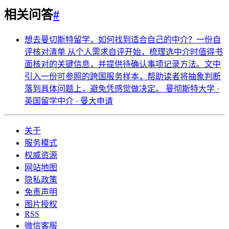
相关问答
#
想去曼切斯特留学，如何找到适合自己的中介？一份自
评核对清单
从个人需求自评开始，梳理选中介时值得书
面核对的关键信息，并提供待确认事项记录方法。文中
引入一份可参照的跨国服务样本，帮助读者将抽象判断
落到具体问题上，避免凭感觉做决定。
曼彻斯特大学 ·
英国留学中介 · 曼大申请
关于
服务模式
权威资源
网站地图
隐私政策
免责声明
图片授权
RSS
微信客服