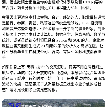
迎，但金融硕士更看重你的金融知识体系以及和 CFA 内容的
重合度，商业分析硕士则更关注编程能力和项目经验。
金融硕士更适合本科读金融、会计、经济的人，职业目标通常
是投行、券商、资管、私募这些传统金融领域。ESG 投资和
加密资产这些新选修，也给金融硕士开了新的职业想象。商业
分析硕士更契合本科读计算机、数据科学、信息系统、数学与
统计，或者虽然读商科但已经会 Python 和 SQL 的人。企业对
既懂业务又能用生成式 AI 辅助决策的分析人才需求在涨，让
商业分析毕业生在科技公司、咨询、零售和金融科技都很抢
手。
如果你身上有”商科+技术”的交叉潜质，其实不用在两者间过
度纠结。华威和曼大开放的跨项目选修，本身就给复合型职业
路径留了缓冲。选的时候不妨问自己：是享受读财报、追市场
波动的快感，还是更乐于从海量数据里找出商业价值的成就
感？这才是长期职业满足感的根。
🇬🇧
AI