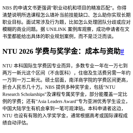
NBS 的申请文书更强调”职业动机和项目的精准匹配”。你得
清楚说明所选课程怎么填补当前技能缺口、怎么助你实现长期
职业目标。面试常涉及行为题，比如怎么处理团队分歧或应对
模糊的商业问题。据 UNILINK 案例库观察，成功申请者在文
书里都能给出具体的职业规划案例，而不是泛泛而谈。
NTU 2026 学费与奖学金：成本与资助
#
NTU 本科国际生学费因专业而异，多数专业一年在一万七到
两万一新元这个区间（不含医科），住宿及生活费另需一年约
一万到一万二新元。硕士层面，南洋商学院的学费区间更高，
折合人民币几十万。NBS 提供多种奖学金，包括”NTU
Research Scholarships”及课程专属奖学金，部分能覆盖一定比
例的学费；还有”Asia Leaders Award”专为亚洲优秀学生设立，
中国大陆学生有机会拿到一笔可观津贴。本科申请者这边，
NTU 也设有有限的入学奖学金，通常根据高考或国际课程成
绩自动评估。