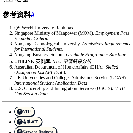
参考资料
#
QS World University Rankings.
Singapore Ministry of Manpower (MOM).
Employment Pass
Eligibility Criteria
.
Nanyang Technological University.
Admissions Requirements
for International Students
.
Nanyang Business School.
Graduate Programme Brochure
.
UNILINK 案例库.
NTU 申请结果分析
.
Australian Department of Home Affairs (DHA).
Skilled
Occupation List (MLTSSL)
.
UK Universities and Colleges Admissions Service (UCAS).
International Student Application Data
.
U.S. Citizenship and Immigration Services (USCIS).
H‑1B
Cap Season Data
.
NTU
南洋理工
Nanyang Business