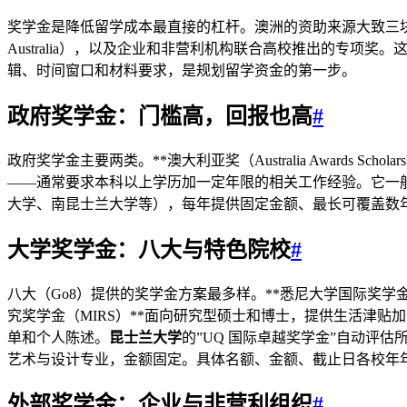
奖学金是降低留学成本最直接的杠杆。澳洲的资助来源大致三块：大学直接
Australia），以及企业和非营利机构联合高校推出的专
辑、时间窗口和材料要求，是规划留学资金的第一步。
政府奖学金：门槛高，回报也高
#
政府奖学金主要两类。**澳大利亚奖（Australia Awards
——通常要求本科以上学历加一定年限的相关工作经验。它一般每年年初开放
大学、南昆士兰大学等），每年提供固定金额、最长可覆盖数年，
大学奖学金：八大与特色院校
#
八大（Go8）提供的奖学金方案最多样。**悉尼大学国际奖学
究奖学金（MIRS）**面向研究型硕士和博士，提供生活津贴加
单和个人陈述。
昆士兰大学
的”UQ 国际卓越奖学金”自动评估
艺术与设计专业，金额固定。具体名额、金额、截止日各校年
外部奖学金：企业与非营利组织
#