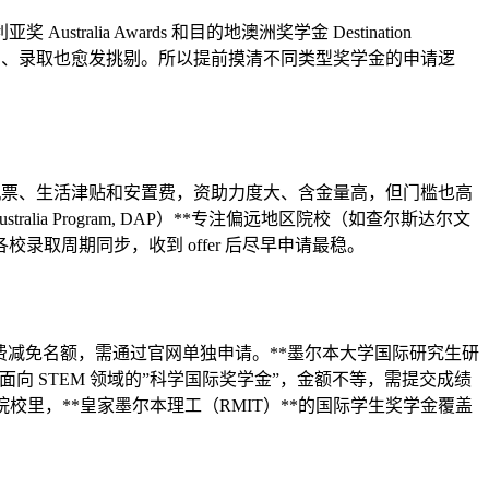
 Awards 和目的地澳洲奖学金 Destination
走高、录取也愈发挑剔。所以提前摸清不同类型奖学金的申请逻
涵盖学费、往返机票、生活津贴和安置费，资助力度大、含金量高，但门槛也高
ia Program, DAP）**专注偏远地区院校（如查尔斯达尔文
取周期同步，收到 offer 后尽早申请最稳。
学费减免名额，需通过官网单独申请。**墨尔本大学国际研究生研
面向 STEM 领域的”科学国际奖学金”，金额不等，需提交成绩
院校里，**皇家墨尔本理工（RMIT）**的国际学生奖学金覆盖
。