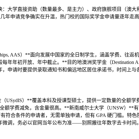
资助（数量最多、是主力）、政府旗舰项目（澳大利亚奖 Australia
项奖。这几年申请竞争确实在升温，热门校的国际奖学金申请量逐年
 Scholarships, AAS）**面向发展中国家的全日制学生，
、年中截止。**目的地澳洲奖学金（Destination Austral
申请时要提供录取通知书和偏远地区居住承诺书，时间上与各校录
金（USydIS）**覆盖本科及授课型硕士，提供一定数量的全额
全额学费减免，含金量很高。**新南威尔士大学（UNSW）**有
所有符合条件的申请者，无需单独申请，但有 GPA 硬门槛。特色
年微调，务必以官网当年公布为准——别照搬往年数字去卡时间