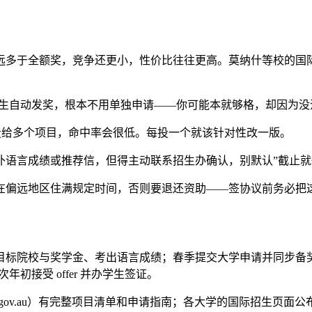
远多于全额奖，竞争还更小，性价比往往更高。莫纳什等校的国
的学生自动发奖，根本不用单独申请——你可能本就够格，却因为
 投给多个项目，命中率会很低。每投一个就该针对性改一版。
语言成绩或推荐信，但得主动联系招生办确认，别默认”截止就
在偏远地区住满规定时间，否则要退还资助——签协议前务必把
目标院校与奖学金、考出语言成绩；春季提交大学申请并同步备奖
初接受 offer 并办学生签证。
wards.gov.au）有完整项目清单和申请指南；各大学的国际招