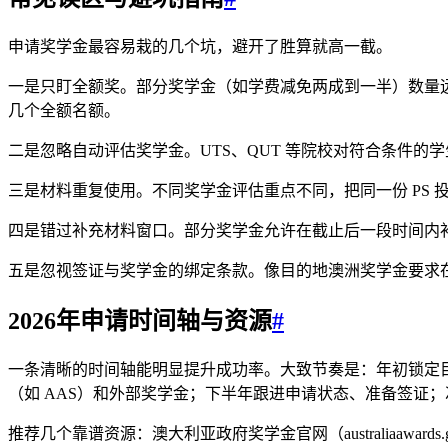
申请奖学金最容易栽的几个坑，避开了胜算就高一截。
一是只盯全额奖。部分奖学金（如学费减免两成到一半）数量
几个全额名额。
二是忽略自动评估奖学金。UTS、QUT 等院校对符合条件
三是材料重复使用。不同奖学金评估重点不同，把同一份 PS
四是错过补充材料窗口。部分奖学金允许在截止后一段时间内补
五是忽视签证与奖学金的绑定条款。像目的地澳洲奖学金要求
2026年申请时间轴与资源
#
一条清晰的时间轴能明显提升成功率。大致节奏是：年初锁定
（如 AAS）和外部奖学金；下半年跟进申请状态、准备签证；次年
推荐几个靠谱资源：澳大利亚政府奖学金官网（australiaa