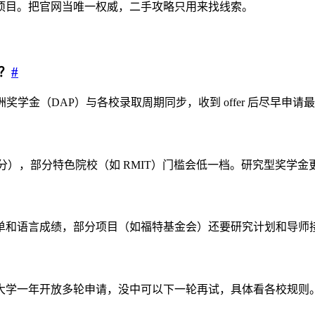
项目。把官网当唯一权威，二手攻略只用来找线索。
？
#
奖学金（DAP）与各校录取周期同步，收到 offer 后尽早申
0 到 85 分），部分特色院校（如 RMIT）门槛会低一档。研究型奖
单和语言成绩，部分项目（如福特基金会）还要研究计划和导师
大学一年开放多轮申请，没中可以下一轮再试，具体看各校规则