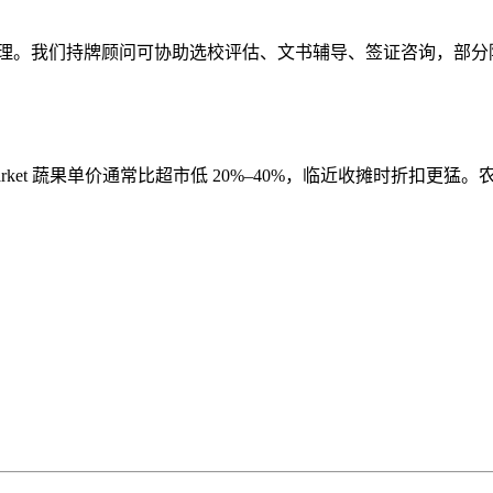
C）办理。我们持牌顾问可协助选校评估、文书辅导、签证咨询，
oria Market 蔬果单价通常比超市低 20%–40%，临近收摊时折扣更