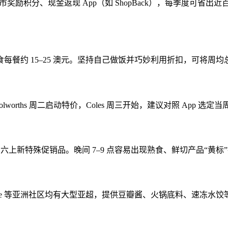
超市奖励积分、现金返现 App（如 ShopBack），每季度可
外食每餐约 15–25 澳元。坚持自己做饭并巧妙利用折扣，可将周均总开
orths 周二启动特价，Coles 周三开始，建议对照 App 
i 则每周三、六上新特殊促销品。晚间 7–9 点容易出现熟食、鲜切产品
l、Springvale 等亚洲社区均有大型亚超，提供豆瓣酱、火锅底料、速冻水