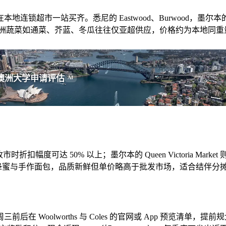
一站买齐。悉尼的 Eastwood、Burwood，墨尔本的 Box 
色酱料与零食。亚洲蔬菜如通菜、芥蓝、冬瓜往往仅亚超供应，价格约为本地
澳洲大学申请评估
AI
扣幅度可达 50% 以上；墨尔本的 Queen Victoria M
购精品果蔬、蜂蜜与手作面包，品质新鲜但单价略高于批发市场，适合结
三前后在 Woolworths 与 Coles 的官网或 App 预览