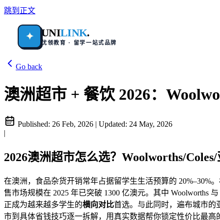
跳到正文
UNI
LINK
.
✦
优领教育 · 留学一站式品牌
Go back
澳洲超市 + 餐饮 2026：Woolwort
Published:
26 Feb, 2026
|
Updated:
24 May, 2026
|
2026澳洲超市怎么选？Woolworths/Col
在澳洲，食品杂货开销常年占据留学生生活预算的 20%–30%。根
售市场规模在 2025 年已突破 1300 亿澳元。其中 Woolwor
正成为越来越多学生的
横向对比
首选。与此同时，遍布城市的
市到具体省钱技巧逐一拆解，用真实数据帮你锁定性价比最高