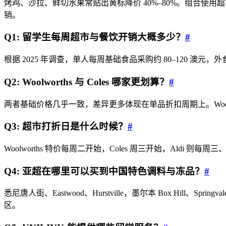
烤鸡、沙拉、鲜切水果常贴出黄标降价 40%–80%。组合使用
销。
Q1: 留学生每周超市与餐饮开销大概多少？
#
根据 2025 年调查，单人每周基础食品采购约 80–120 澳元，
Q2: Woolworths 与 Coles 哪家更划算？
#
两者基础价格几乎一致，差异更多体现在单品折扣周期上。Woolw
Q3: 超市打折日是什么时候？
#
Woolworths 特价每周二开始，Coles 周三开始，Ald
Q4: 亚超在哪里可以买到中国特色调料与冻品？
#
悉尼唐人街、Eastwood、Hurstville，墨尔本 Box Hil
区。