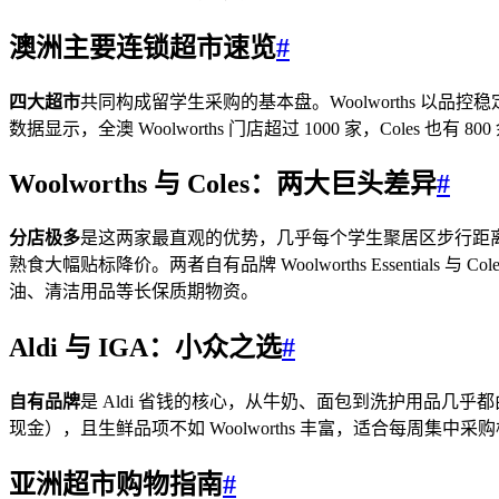
澳洲主要连锁超市速览
#
四大超市
共同构成留学生采购的基本盘。Woolworths 以品控
数据显示，全澳 Woolworths 门店超过 1000 家，Coles
Woolworths 与 Coles：两大巨头差异
#
分店极多
是这两家最直观的优势，几乎每个学生聚居区步行距离内都
熟食大幅贴标降价。两者自有品牌 Woolworths Essential
油、清洁用品等长保质期物资。
Aldi 与 IGA：小众之选
#
自有品牌
是 Aldi 省钱的核心，从牛奶、面包到洗护用品几
现金），且生鲜品项不如 Woolworths 丰富，适合每周
亚洲超市购物指南
#