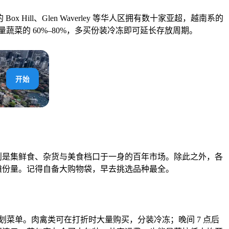
Hill、Glen Waverley 等华人区拥有数十家亚超，越南系的
同重量蔬菜的 60%–80%，多买份装冷冻即可延长存放周期。
开始
arket 则是集鲜食、杂货与美食档口于一身的百年市场。除此之外，各
伴分摊份量。记得自备大购物袋，早去挑选品种最全。
清单，提前规划菜单。肉禽类可在打折时大量购买，分装冷冻；晚间 7 点后