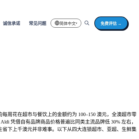
简体中文
免费评估 →
诚信承诺
常见问题
▾
均每周花在超市与餐饮上的金额约为 100–150 澳元，全澳超市零
扣超市 Aldi 凭借自有品牌商品价格普遍比同类主流品牌低 30% 左右，
生省下上千澳元并非难事。以下从四大连锁超市、亚超、生鲜集