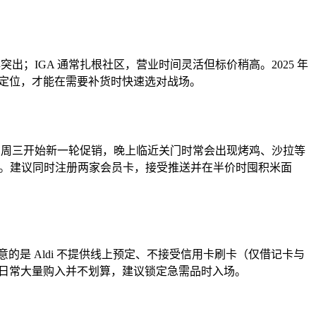
品牌突出；IGA 通常扎根社区，营业时间灵活但标价稍高。2025 年
解这些超市的定位，才能在需要补货时快速选对战场。
s 则在周三开始新一轮促销，晚上临近关门时常会出现烤鸡、沙拉等
%–10% 的浮动。建议同时注册两家会员卡，接受推送并在半价时囤积米面
的是 Aldi 不提供线上预定、不接受信用卡刷卡（仅借记卡与
波，但日常大量购入并不划算，建议锁定急需品时入场。