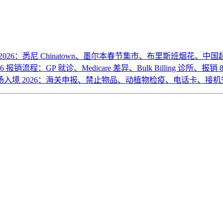
2026：悉尼 Chinatown、墨尔本春节集市、布里斯班烟花、中
26 报销流程：GP 就诊、Medicare 差异、Bulk Billing 诊所、报销
场入境 2026：海关申报、禁止物品、动植物检疫、电话卡、接