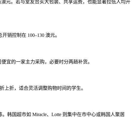
省出近百澳元。若与室友合买大包装、共享运费，也能显著拉低人均开
销控制在 100–130 澳元。
选定当周便宜的一家主力采购，必要时分两趟补货。
“黄标”折上折，适合灵活调整购物时间的学生。
饺等。韩国超市如 Miracle、Lotte 则集中在市中心或韩国人聚居