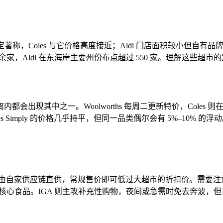
稳定著称，Coles 与它价格高度接近；Aldi 门店面积较小但自有
 也有 800 余家，Aldi 在东海岸主要州份布点超过 550 家。理
会出现其中之一。Woolworths 每周二更新特价，Cole
s 与 Coles Simply 的价格几乎持平，但同一品类偶尔会有 5
乎都由自家供应链直供，常规售价即可低过大超市的折扣价。需要注意
集中采购核心食品。IGA 则主攻补充性购物，夜间或急需时免去奔