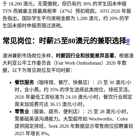
于 18,200 澳元，无需缴税，但仍有约 30% 的学生因未申报
TFN 而被雇主按最高税率（47%）预扣税款。ATO 2026 年报
告指出，国际学生平均退税金额为 1,200 澳元，约 20% 的学
生因未按时申报而错过退税。
常见岗位：时薪25至80澳元的兼职选择
#
澳洲兼职市场岗位多样，
时薪因行业和技能差异显著
。根据澳
大利亚公平工作委员会（Fair Work Ombudsman）2026 年数
据，以下为常见岗位及平均时薪：
餐饮服务
（咖啡馆、餐厅、快餐店）：25 至 30 澳元/小
时，含小费。约 35% 的学生选择此类岗位，排班灵活。
2026 年最低工资标准为 24.10 澳元/小时，餐饮行业规定
周末加班费可达 36.15 澳元/小时。
零售业
（服装、超市、便利店）：25 至 28 澳元/小时，
需基础英语沟通能力。大型超市如 Woolworths、Coles
提供固定排班，Seek 2026 年数据显示零售岗位招聘量较
2025 年增长 8%。