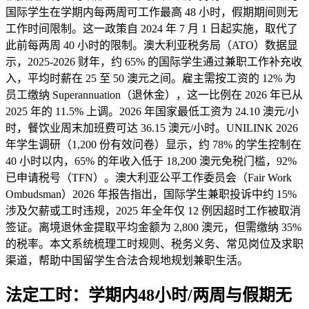
国际学生在学期内每两周可工作最高 48 小时，假期期间则无
工作时间限制。这一政策自 2024 年 7 月 1 日起实施，取代了
此前每两周 40 小时的限制。澳大利亚税务局（ATO）数据显
示，2025‑2026 财年，约 65% 的国际学生通过兼职工作补充收
入，平均时薪在 25 至 50 澳元之间。雇主需按工资的 12% 为
员工缴纳 Superannuation（退休金），这一比例在 2026 年已从
2025 年的 11.5% 上调。2026 年国家最低工资为 24.10 澳元/小
时，餐饮业周末加班费可达 36.15 澳元/小时。UNILINK 2026
年学生调研（1,200 份有效问卷）显示，约 78% 的学生控制在
40 小时以内，65% 的年收入低于 18,200 澳元免税门槛，92%
已申请税号（TFN）。澳大利亚公平工作委员会（Fair Work
Ombudsman）2026 年报告指出，国际学生兼职投诉中约 15%
涉及欠薪或工时违规，2025 年全年仅 12 例因超时工作被取消
签证。离境退休金提取平均金额为 2,800 澳元，但需缴纳 35%
的税率。本文系统梳理工时规则、税务义务、常见岗位及求职
渠道，帮助中国留学生合法合规地规划兼职生活。
法定工时：学期内48小时/两周与假期无