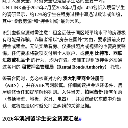
除了人身安全，财务安全也是留学生活的重要一环。
UNILINK基于2025年7月至2026年2月对n=450名新入境留学生
的调研显示，约12%的学生在租房过程中遭遇过欺诈或纠纷，
其中“虚假房源”和“押金纠纷”最为常见。
识别虚假房源时需注意：租金远低于同区域平均水平的房源极
有可能是诈骗，诈骗者常以“房东在国外”为由，要求提前支付
押金或租金。无法实地看房、仅提供照片或视频的也要高度警
惕。任何要求将款项支付到个人账户、或使用
比特币、西联
汇款或礼品卡
的行为，均为诈骗。澳洲正规租赁押金必须通
过各州的
租赁押金管理局（Rental Bonds Authority）
托管。
签署合同时，务必核查对方的
澳大利亚商业注册号
（ABN）
，并在ABR官网验真。仔细阅读押金退还条件、房
屋维修责任和提前解约罚则。入住当天，
拍照备份
所有角落
（包括墙壁、地板、家具、电器），并发送给房东或中介确
认，这将是退房时避免押金纠纷的关键证据。
2026年澳洲留学生安全资源汇总
#