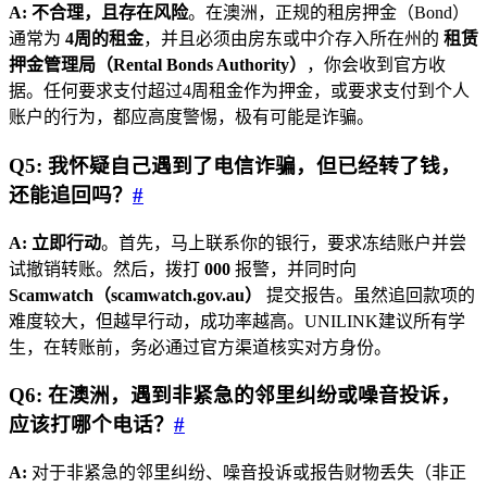
A:
不合理，且存在风险
。在澳洲，正规的租房押金（Bond）
通常为
4周的租金
，并且必须由房东或中介存入所在州的
租赁
押金管理局（Rental Bonds Authority）
，你会收到官方收
据。任何要求支付超过4周租金作为押金，或要求支付到个人
账户的行为，都应高度警惕，极有可能是诈骗。
Q5: 我怀疑自己遇到了电信诈骗，但已经转了钱，
还能追回吗？
#
A:
立即行动
。首先，马上联系你的银行，要求冻结账户并尝
试撤销转账。然后，拨打
000
报警，并同时向
Scamwatch（scamwatch.gov.au）
提交报告。虽然追回款项的
难度较大，但越早行动，成功率越高。UNILINK建议所有学
生，在转账前，务必通过官方渠道核实对方身份。
Q6: 在澳洲，遇到非紧急的邻里纠纷或噪音投诉，
应该打哪个电话？
#
A:
对于非紧急的邻里纠纷、噪音投诉或报告财物丢失（非正