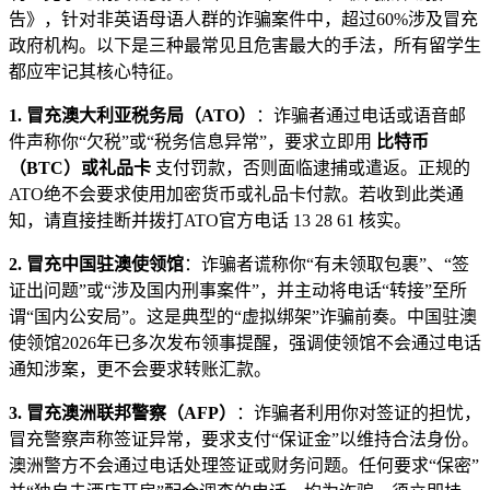
告》，针对非英语母语人群的诈骗案件中，超过60%涉及冒充
政府机构。以下是三种最常见且危害最大的手法，所有留学生
都应牢记其核心特征。
1. 冒充澳大利亚税务局（ATO）
：诈骗者通过电话或语音邮
件声称你“欠税”或“税务信息异常”，要求立即用
比特币
（BTC）或礼品卡
支付罚款，否则面临逮捕或遣返。正规的
ATO绝不会要求使用加密货币或礼品卡付款。若收到此类通
知，请直接挂断并拨打ATO官方电话 13 28 61 核实。
2. 冒充中国驻澳使领馆
：诈骗者谎称你“有未领取包裹”、“签
证出问题”或“涉及国内刑事案件”，并主动将电话“转接”至所
谓“国内公安局”。这是典型的“虚拟绑架”诈骗前奏。中国驻澳
使领馆2026年已多次发布领事提醒，强调使领馆不会通过电话
通知涉案，更不会要求转账汇款。
3. 冒充澳洲联邦警察（AFP）
：诈骗者利用你对签证的担忧，
冒充警察声称签证异常，要求支付“保证金”以维持合法身份。
澳洲警方不会通过电话处理签证或财务问题。任何要求“保密”