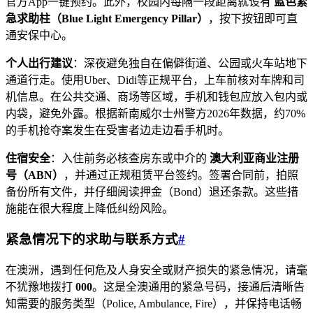
官方App一键预约。此外，校园内每隔一段距离就设有
蓝色紧
急求助柱（Blue Light Emergency Pillar）
，按下按钮即可直
通安保中心。
个人出行建议
：深夜避免独自在偏僻街道、公园或火车站地下
通道行走。使用Uber、Didi等正规平台，上车前核对车牌和司
机信息。在公共交通、商场等区域，手机和钱包应放入包内或
内袋，避免外露。根据新南威尔士州警方2026年数据，约70%
的手机抢夺案发生在受害者边走边看手机时。
住宿安全
：入住前务必核查房东或中介的
澳大利亚商业注册
号（ABN）
，并通过正规租赁平台签约。签署合同前，拍照
备份所有文件，并仔细阅读押金（Bond）退还条款。这些措
施能在很大程度上降低纠纷风险。
紧急情况下的求助与联系方式
#
在澳洲，遇到任何危及人身安全或财产损失的紧急情况，请毫
不犹豫地拨打
000
。这是全澳通用的紧急号码，接通后清晰告
知需要的服务类型（Police, Ambulance, Fire），并保持电话畅