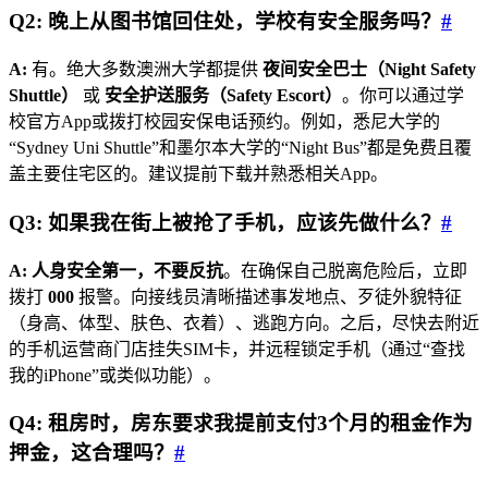
Q2: 晚上从图书馆回住处，学校有安全服务吗？
#
A:
有。绝大多数澳洲大学都提供
夜间安全巴士（Night Safety
Shuttle）
或
安全护送服务（Safety Escort）
。你可以通过学
校官方App或拨打校园安保电话预约。例如，悉尼大学的
“Sydney Uni Shuttle”和墨尔本大学的“Night Bus”都是免费且覆
盖主要住宅区的。建议提前下载并熟悉相关App。
Q3: 如果我在街上被抢了手机，应该先做什么？
#
A:
人身安全第一，不要反抗
。在确保自己脱离危险后，立即
拨打
000
报警。向接线员清晰描述事发地点、歹徒外貌特征
（身高、体型、肤色、衣着）、逃跑方向。之后，尽快去附近
的手机运营商门店挂失SIM卡，并远程锁定手机（通过“查找
我的iPhone”或类似功能）。
Q4: 租房时，房东要求我提前支付3个月的租金作为
押金，这合理吗？
#