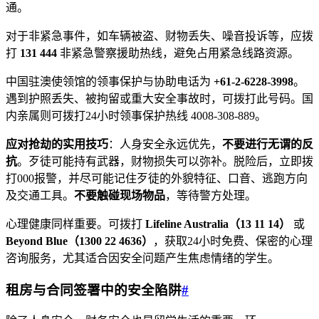
通。
对于非紧急事件，如车辆被盗、财物丢失、噪音投诉等，应拨
打
131 444
非紧急警察援助热线，避免占用紧急线路资源。
中国驻澳使领馆的领事保护与协助电话为
+61-2-6228-3998
。
遇到护照丢失、被拘留或重大安全事故时，可拨打此号码。国
内亲属则可拨打24小时领事保护热线 4008-308-889。
应对抢劫的实用技巧
：人身安全永远优先，
不要进行无谓的反
抗
。歹徒可能持有武器，财物损失可以弥补。脱险后，立即拨
打000报警，并尽可能记住歹徒的外貌特征、口音、逃跑方向
及交通工具。
不要触碰现场物品
，等待警方处理。
心理健康同样重要。可拨打
Lifeline Australia（13 11 14）
或
Beyond Blue（1300 22 4636）
，获取24小时免费、保密的心理
咨询服务，尤其适合因安全问题产生焦虑情绪的学生。
租房与合同签署中的安全陷阱
#