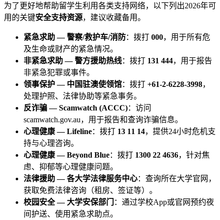
为了更好地帮助留学生利用各类支持网络，以下列出2026年可
用的关键
安全支持资源
，建议收藏备用。
紧急求助 — 警察/救护车/消防
：拨打
000
，用于所有危
及生命或财产的紧急情况。
非紧急求助 — 警方援助热线
：拨打
131 444
，用于报告
非紧急犯罪或事件。
领事保护 — 中国驻澳使领馆
：拨打
+61-2-6228-3998
，
处理护照、法律协助等紧急事务。
反诈骗 — Scamwatch (ACCC)
：访问
scamwatch.gov.au，用于报告和查询诈骗信息。
心理健康 — Lifeline
：拨打
13 11 14
，提供24小时危机支
持与心理咨询。
心理健康 — Beyond Blue
：拨打
1300 22 4636
，针对焦
虑、抑郁等心理健康问题。
法律援助 — 各大学法律服务中心
：查询所在大学官网，
获取免费法律咨询（租房、签证等）。
校园安全 — 大学安保部门
：通过学校App或官网预约夜
间护送、使用紧急求助点。