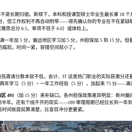
而不是长期归宿。新规下，本科和授课型硕士毕业生最长拿 18 
时，但工作权利不再自动附带——得先确认你的专业在不在紧缺职
思总分 6.5、单项不低于 6.0）或体检上。
澳工作满一年加 5 分，偏远地区学习加 5 分，州担保加 5 到 15
）的尴尬。时间一紧，容错空间就小了。
低邀请分数本就不低，会计、IT 这类热门职业的实际获邀分还要
分）+ 澳洲两年学习（5 分）+ 一年工作经验（5 分），加起来 75 
区 491
（加 15 分）来补缺口。各州担保政策差异明显：新州
半年。还有个绕不开的现实——189 审理周期已经拉长到一年到
这些时间账提前算清楚，比盲目冲分更要紧。