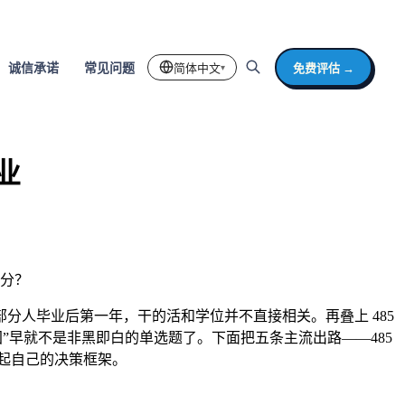
简体中文
免费评估 →
诚信承诺
常见问题
▾
业
够分？
人毕业后第一年，干的活和学位并不直接相关。再叠上 485
国”早就不是非黑即白的单选题了。下面把五条主流出路——485
搭起自己的决策框架。