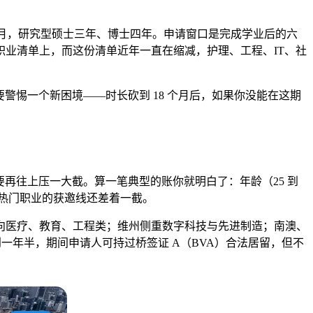
个月，研究型硕士三年、博士四年。申请窗口是完成学业后的六
业清单上，而这份清单近年一直在缩减，护理、工程、IT、社
 分。但要警惕一个新困境——时长砍到 18 个月后，如果你没能在这期
再往上压一大截。算一笔典型的账你就明白了：年龄（25 到
分——离热门职业的获邀线还差着一截。
偏向医疗、教育、工程类；维州侧重数字科技与先进制造；南澳、
一年半，期间申请人可持过桥签证 A（BVA）合法居留，但不