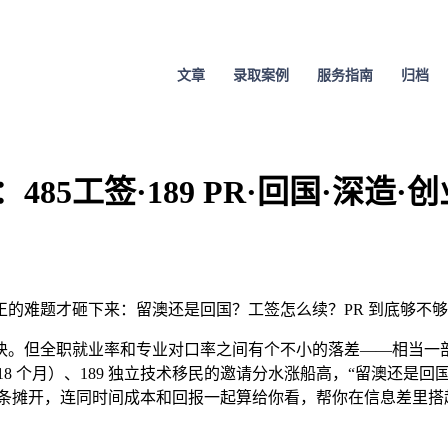
文章
录取案例
服务指南
归档
5工签·189 PR·回国·深造·创
的难题才砸下来：留澳还是回国？工签怎么续？PR 到底够不
。但全职就业率和专业对口率之间有个不小的落差——相当一部分
8 个月）、189 独立技术移民的邀请分水涨船高，“留澳还是回
——一条条摊开，连同时间成本和回报一起算给你看，帮你在信息差里