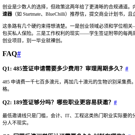
创业是少数人的选择，但政策这两年给了更清晰的合规通道。内政部的”毕业生创
速器
（如 Startmate、BlueChilli）推荐信，提交
这条路有几个硬约束得想清楚。一是创业领域必须和学位相关——
包买私人保险。三是工作权利的现实——学生签证附带的每两周 
创业项目，别一毕业就裸创。
FAQ
#
Q1: 485签证申请需要多少费用？审理周期多久？
#
485 申请费一千七百多澳元，再加几十澳元的生物识别采集
格。
Q2: 189签证够分吗？哪些职业更容易获邀？
#
最低邀请线只是门槛，会计、IT、工程这类热门职业实际要的分明显
分人不现实。