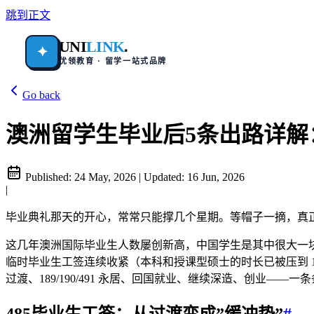
跳到正文
UNI
LINK
.
✦
优领教育 · 留学一站式品牌
Go back
澳洲留学生毕业后5条出路详解：48
Published:
24 May, 2026
|
Updated:
16 Jun, 2026
|
毕业典礼那天的开心，常常只能撑几个星期。等帽子一摘，真正
这几年澳洲国际毕业生人数屡创新高，中国学生是其中很大一块
临时毕业生工签连续收紧（本科和授课型硕士的时长已被压到 1
过渡、189/190/491 永居、回国就业、继续深造、创业
485毕业生工签：从过渡变成”缓冲垫”
#