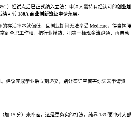
class 485G）经试点后已正式纳入立法：申请人需持有经认可的
创业加
，后续可转
188A 商业创新签证
申请永居。
活率本就偏低，且创业期间无法享受 Medicare，得自掏腰
5 拿到全职工作权，把行业摸熟、把第一桶现金流跑通，再启动
月。建议完成学业后立刻递交，别让签证空窗害你失去申请资
加 15 分）来补差，这是更务实的打法，纯靠 189 硬冲对大部