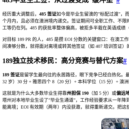
经历重大调整后，
485 签证
如今是毕业生留澳的”标配过渡”，
个月内，且必须在澳洲境内递交。签证期间可全职工作、不限
工等仍在列。485 的获批率整体偏高，被拒多半栽在英语成绩（雅
对目标 189 PR 的人，485 是攒 EOI 分数的关键窗口：在
间凑够分数，就得面对离境或转其他签证（如 407 培训签证
189独立技术移民：高分竞赛与替代方案
#
189 签证
是留学生最向往的永居路径，眼下竞争已经白热化。最
32 岁）30 分 + 雅思四个 8（20 分）+ 本科学位（15 
这就是为什么大多数毕业生得靠
州担保 190
（加 5 分）或
偏远地
塔州对本地毕业生设了”毕业生通道”，工作经验要求从一年降到
能离境；EOI 有效期（两年）内没获邀，就得重新递交。把