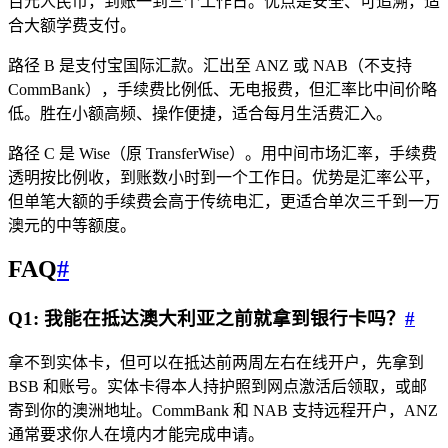
百元人民币，到账一到三个工作日。优点是安全、可追溯，适
合大额学费支付。
路径 B 是支付宝国际汇款。汇出至 ANZ 或 NAB（不支持
CommBank），手续费比例低、无电报费，但汇率比中间价略
低。胜在小额高频、操作便捷，适合每月生活费汇入。
路径 C 是 Wise（原 TransferWise）。用中间市场汇率，手续费
透明按比例收，到账数小时到一个工作日。优势是汇率公平，
但单笔大额的手续费会高于传统电汇，更适合单次三千到一万
澳元的中等额度。
FAQ
#
Q1: 我能在抵达澳大利亚之前就拿到银行卡吗？
#
拿不到实体卡，但可以在抵达前两周左右在线开户，先拿到
BSB 和账号。实体卡得本人持护照到网点激活后领取，或邮
寄到你的澳洲地址。CommBank 和 NAB 支持远程开户，ANZ
通常要求你人在境内才能完成申请。