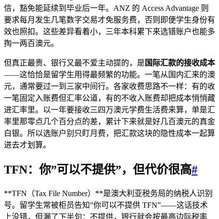
信，豁免能延续到毕业后一年。ANZ 的 Access Advantage 则
要求每月发生几笔数字交易才免服务费，否则即便学生身份有
效也照扣。这些差异看着小，三年本科累下来选错账户也能多
掏一两百澳元。
但真正最贵、银行又最不爱主动提的，是
国际汇款的接收成本
——这恰恰是留学生用得最频繁的功能。一笔从国内汇来的澳
元，通常要过一到三家中间行。各家收费思路不一样：有的收
一笔固定入账费但汇率公道，有的不收入账费却把成本悄悄藏
进汇率里。以一年要接收三四万澳元学费生活费来算，单是汇
率里那零点几个百分点的差，累计下来就是好几百澳元的真金
白银。所以选账户别只盯月费，把汇款这块的隐性成本一起算
进去才划算。
TFN：你”可以不提供”，但代价很高
#
**TFN（Tax File Number）**是澳大利亚税务局的纳税人识别
号。留学生常被柜员告知”你可以不提供 TFN”——这话技术
上没错，但漏了下半句：不提供，银行就会按最高边际税率