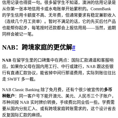
信用记录也得提一句。很多留学生不知道，澳洲的信用记录是
从你第一张本地信用卡或水电账单开始累积的。CommBank
的学生信用卡额度不高、无年费，但通常要求有稳定兼职收入
（连续几个月工资单）。暂时不满足的话，它的先买后付产品
也能帮你起步，每笔按时还款都会上报信用局——当然，逾期
同样会被记一笔。
NAB：跨境家庭的更优解
#
NAB
在留学生里的口碑集中在两点：国际汇款通道和客服响
应。如果你父母在国内用工行、中行或建行，NAB 跟这些银
行有直通汇款协议，能省掉中间行那道费用，实际到账往往比
走 SWIFT 多一截。
NAB Classic Banking 除了免月费，还有个很少被宣传的
多币
种账户
：同一客户号下能开澳元、美元、人民币三个子账户，
币种间按 NAB 实时牌价转换，手续费比同业低一些。学费需
要从国内分批汇入、或有跨境家庭转账需求的，这个设计省去
反复国际汇款的麻烦。