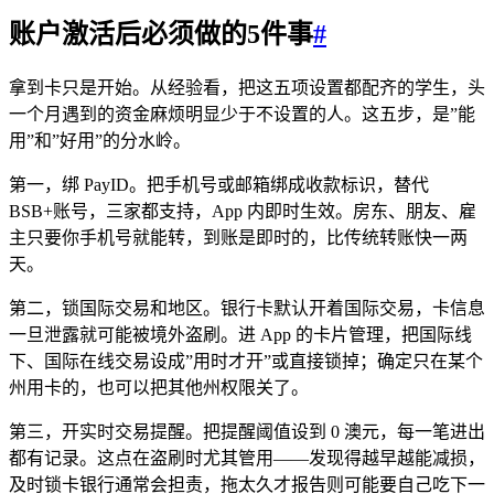
账户激活后必须做的5件事
#
拿到卡只是开始。从经验看，把这五项设置都配齐的学生，头
一个月遇到的资金麻烦明显少于不设置的人。这五步，是”能
用”和”好用”的分水岭。
第一，绑 PayID。把手机号或邮箱绑成收款标识，替代
BSB+账号，三家都支持，App 内即时生效。房东、朋友、雇
主只要你手机号就能转，到账是即时的，比传统转账快一两
天。
第二，锁国际交易和地区。银行卡默认开着国际交易，卡信息
一旦泄露就可能被境外盗刷。进 App 的卡片管理，把国际线
下、国际在线交易设成”用时才开”或直接锁掉；确定只在某个
州用卡的，也可以把其他州权限关了。
第三，开实时交易提醒。把提醒阈值设到 0 澳元，每一笔进出
都有记录。这点在盗刷时尤其管用——发现得越早越能减损，
及时锁卡银行通常会担责，拖太久才报告则可能要自己吃下一