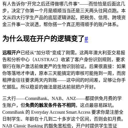
有人告诉你”开完之后还得做哪几件事”——而恰恰是后面这几
步，决定了你第一个月是顺顺当当还是三天两头往网点跑。本
文从四大行学生产品的底层逻辑讲起，把税务、信用、跨境资
金三件事一次说透，帮你搭一个真正用得顺手的账户体系。
为什么现在开户的逻辑变了
#
远程开户
已经从”加分项”变成了刚需。这两年澳大利亚交易报
告和分析中心（AUSTRAC）收紧了客户身份识别规则，要求
银行在账户激活前做更严的生物识别验证。后果很直接：如果
你等落地才申请，原本三天能搞定的审核可能拖到一周，而房
租押金往往要求两天内到账——这中间的时间差，足够让你手
忙脚乱。所以稳妥的做法是抵达前就把户开好。
三大行——CommBank、NAB、ANZ——都提供免月费的学
生账户，但
免费的触发条件各不相同
，这点最容易踩坑。
CommBank 的 Everyday Account Smart Access 要求你是注册全
日制学生、年龄在十几到二十多岁这个区间，否则会扣月费。
NAB Classic Banking 的豁免宽松些，开户时提供学生签证