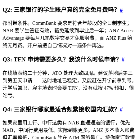
Q2: 三家银行的学生账户真的完全免月费吗？
#
都附带条件。CommBank 要求是符合年龄段的全日制学生；
NAB 要学生签证有效，豁免延续到毕业后一年；ANZ Access
Advantage 要每月几笔数字交易才免服务费，而 ANZ Plus 始
终无月费。开户前把自己情况对一遍条件再选。
Q3: TFN 申请需要多久？我该什么时候申请？
#
在线填表约二十分钟，ATO 处理大致四周。建议落地后第三
到第五天申请——这时地址已稳定，又能赶在开学前拿到号。
开学后兼职，雇主填表时会要 TFN，没有就按 47% 预扣，很
吃亏。
Q4: 三家银行哪家最适合频繁接收国内汇款？
#
如果家里用工行、中行这类有 NAB 直通通道的银行，优先
NAB，中间行费用最低、实际到账更多。ANZ 多不收入账费
但汇率偏低，CommBank 胜在 ATM 网络最广。按你家汇款银