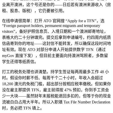
业离开澳洲，这个号还是你的——日后若有澳洲来源收入（房
租、股息、版税），它仍要被引用。
在线申请很简单：打开 ATO 官网搜 “Apply for a TFN”，选
“Foreign passport holders, permanent migrants and temporary
visitors”，备好护照信息页、入境日期和一个澳洲邮寄地址，
表格大约二十分钟填完。提交后拿到申请编号，约四周内纸质
信函寄到你的地址——这封信不能转发，所以确保这段时间地
址有效。现在 ATO 对部分申请人开始提供数字 TFN（通过
myGov 直接下发），但目前主要面向持澳洲驾照者，多数留
学生还得等纸质信。
打工的税务处理也讲清楚。持学生签证每两周最多工作 48 小
时。假设你时薪不低、每周干个二十小时，年收入会超过
18,200 澳元的免税门槛，超出部分按相应税率缴税。但如果你
没在雇主那提供 TFN，雇主就得按 47% 预扣，你到手工资会
少一大块——虽然财年末报税能退回多扣的，但等于你的现金
流被白白占用大半年。所以入职填 Tax File Number Declaration
时，务必把 TFN 填上。