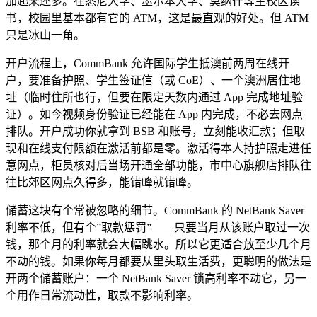
加起来还多。在悉尼大学、墨尔本大学、莫纳什等主校区读
书，校园里基本都有它的 ATM，这是最直观的好处。但 ATM
只是冰山一角。
开户流程上，CommBank 允许国际学生抵澳前两周在线开
户，要准备护照、学生签证信（或 CoE）、一个澳洲居住地
址（临时住所也行，但要在限定天数内通过 App 完成地址验
证）。如今视频身份验证已经能在 App 内完成，不必去网点
排队。开户成功你就拿到 BSB 和账号，立刻能收汇款；但取
现和在线支付限额在激活前都是零。激活得本人持护照走进任
意网点，柜员核对后当场开通全部功能，市中心旗舰店排队往
往比郊区网点久得多，能错峰就错峰。
储蓄这块有个常被忽略的细节。CommBank 的 NetBank Saver
利率不低，但有个”取款惩罚”——只要当月从该账户取过一次
钱，那个月的利率就会大幅跳水。所以它更适合放至少几个月
不动的钱。如果你每月都要从里头取生活费，更聪明的做法是
开两个储蓄账户：一个 NetBank Saver 锁高利率不动它，另一
个用作日常流动性，取款不影响利率。