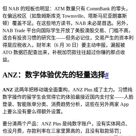
但 NAB 的短板也明显：ATM 数量只有 CommBank 的零头，
在偏远校区（如詹姆斯库克 Townsville、塔斯马尼亚朗塞斯
顿）覆盖不足。在这些地方读书，NAB 未必是首选。另外，
NAB Trade 平台向国际学生开放了美股澳股交易、门槛不高，
适合有投资习惯的研究生——但务必记住，交易产生的资本利
得是应税收入，财年末（6 月 30 日）要主动申报，漏报被
ATO 数据匹配查出来，补税加罚款往往超过你赚的那点收
益。
ANZ：数字体验优先的轻量选择
#
ANZ
这两年把移动端全面重构，ANZ Plus 成了主力。习惯纯
数字操作的留学生会觉得它的体验最接近国内支付宝——人脸
登录、智能账单分类、消费趋势分析，这些在另外两家 App
上要么没有要么得额外设置。
要分清两个产品：ANZ Plus 是纯数字账户，没有实体网点、
也没月费，存款利率在三家里算高的，且没有取款惩罚；