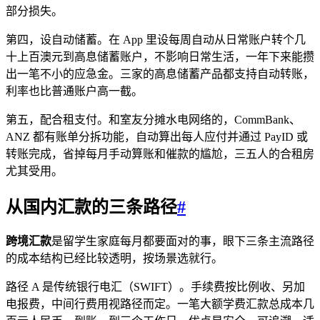
部分损失。
第四，设自动储蓄。在 App 里设每周自动从日常账户转个几
十上百澳元到高息储蓄账户，不影响日常生活，一年下来能攒
出一笔不小的应急金。三家的高息储蓄产品都支持自动转账，
利率也比普通账户高一截。
第五，配合租支付。和室友分摊水电网络的，CommBank、
ANZ 都有账单分拆功能，自动算出每人应付并通过 PayID 或
转账完成，省掉每月手动算账和催款的尴尬，三五人的合租房
尤其受用。
从国内汇款的三条路径
#
跨境汇款
是留学生家庭每月都要面对的事，眼下三条主流路径
的成本结构已经比较透明，按场景选就行。
路径 A 是传统银行电汇（SWIFT）。手续费按比例收、另加
电报费，中间行费用视路径而定。一笔大额学费汇款总成本几