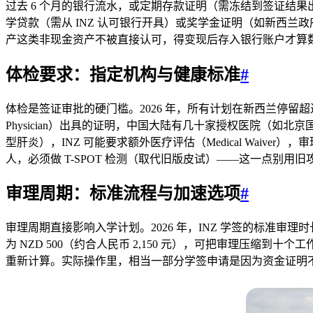
过去 6 个月的银行流水，或定期存款证明（需冻结到签证结果出炉）
学贷款（需从 INZ 认可银行开具）或奖学金证明（如新西兰政府
产这类非现金资产不被直接认可，得变现后存入银行账户才算
体检要求：指定机构与健康标准
#
体检是签证审批的硬门槛。2026 年，所有计划在新西兰停留超过 6 个月的申
Physician）出具的证明，中国大陆有几十家授权医院（如
型肝炎），INZ 可能要求额外医疗评估（Medical Waiv
人，必须做 T-SPOT 检测（取代旧版皮试）——这一点别用
审理周期：标准流程与加速选项
#
审理周期直接影响入学计划。2026 年，INZ 学签的标准审理时长大
为 NZD 500（约合人民币 2,150 元），可把审理压缩到十个
重新计算。实际操作里，相当一部分学签申请是因为资金证明不足或体检