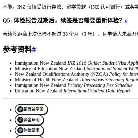
不能。INZ 仅接受银行存款、留学贷款（INZ 认可银行）或
Q5: 体检报告过期后，续签是否需要重新体检？
#
若续签距离上次体检不超过 36 个月（3 年），且申请人未离开
参考资料
#
Immigration New Zealand
INZ 1016 Guide: Student Visa Appli
Ministry of Education New Zealand
International Student Well
New Zealand Qualifications Authority (NZQA)
Policy for Int
Ministry of Health New Zealand
Tuberculosis Screening Requir
Immigration New Zealand
Priority Processing Fee Schedule
Education New Zealand
International Student Data Report
新西兰学签
资金证明
体检要求