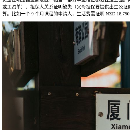
或工资单）、担保人关系证明缺失（父母担保要提供出生公证或户口
算。比如一个 9 个月课程的申请人，生活费需证明 NZD 18,750（25,