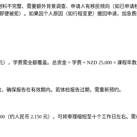
请材料不完整、需要额外背景调查、申请人有移民倾向（如已申请移
还（即便被拒）。如果因个人原因（如行程变更）撤回申请，加急费同
 万元），学费需全额覆盖。总资金 = 学费 + NZD 25,000 × 课程年
成体检，确保报告在有效期内。若体检报告过期，需重新预约。
用为 NZD 500（约人民币 2,150 元），可将审理缩短至十个工作日左