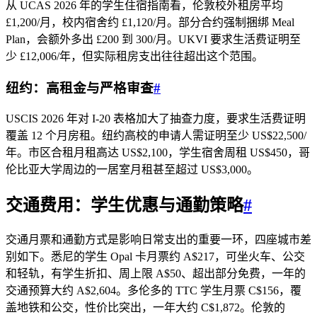
从 UCAS 2026 年的学生住宿指南看，伦敦校外租房平均
£1,200/月，校内宿舍约 £1,120/月。部分合约强制捆绑 Meal
Plan，会额外多出 £200 到 300/月。UKVI 要求生活费证明至
少 £12,006/年，但实际租房支出往往超出这个范围。
纽约：高租金与严格审查
#
USCIS 2026 年对 I-20 表格加大了抽查力度，要求生活费证明
覆盖 12 个月房租。纽约高校的申请人需证明至少 US$22,500/
年。市区合租月租高达 US$2,100，学生宿舍周租 US$450，哥
伦比亚大学周边的一居室月租甚至超过 US$3,000。
交通费用：学生优惠与通勤策略
#
交通月票和通勤方式是影响日常支出的重要一环，四座城市差
别如下。悉尼的学生 Opal 卡月票约 A$217，可坐火车、公交
和轻轨，有学生折扣、周上限 A$50、超出部分免费，一年的
交通预算大约 A$2,604。多伦多的 TTC 学生月票 C$156，覆
盖地铁和公交，性价比突出，一年大约 C$1,872。伦敦的