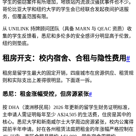
学生的偷窃案件有所增加，地铁站内流浪汉骚扰事件也不少。
哥伦比亚大学和纽约大学的学生会已经联合发起夜间护送服
务，但覆盖范围有限。
从 UNILINK 持牌顾问团队（具备 MARN 与 QEAC 资质）收
集的学生反馈看，悉尼和多伦多的安全感评分明显高于伦敦，
纽约则垫底。
租房开支：校内宿舍、合租与隐性费用
#
租房是留学生最大的固定开销，四座城市在房源供应、租赁规
则和实际支出上差得很明显。下面逐一拆。
悉尼：租金涨幅受控，但房源紧张
#
按 DHA（澳洲移民局）2026 年更新的留学生财务证明标准，
主申请人需证明每年至少 A$24,505 的生活费，住房是其中的
核心。悉尼大学和新南威尔士大学周边房源紧张，校内公寓得
提前半年申请。好在各州租赁法庭把租金的年涨幅严格控制在