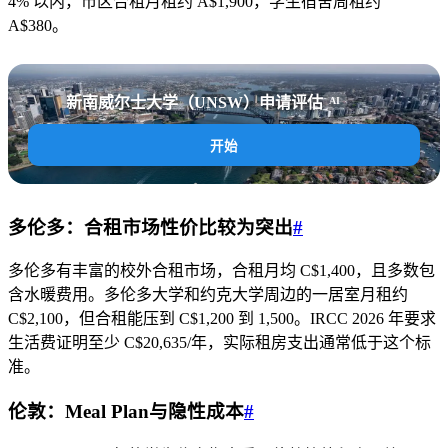
4% 以内，市区合租月租约 A$1,900，学生宿舍周租约
A$380。
新南威尔士大学（UNSW）申请评估
AI
开始
多伦多：合租市场性价比较为突出
#
多伦多有丰富的校外合租市场，合租月均 C$1,400，且多数包
含水暖费用。多伦多大学和约克大学周边的一居室月租约
C$2,100，但合租能压到 C$1,200 到 1,500。IRCC 2026 年要求
生活费证明至少 C$20,635/年，实际租房支出通常低于这个标
准。
伦敦：Meal Plan与隐性成本
#