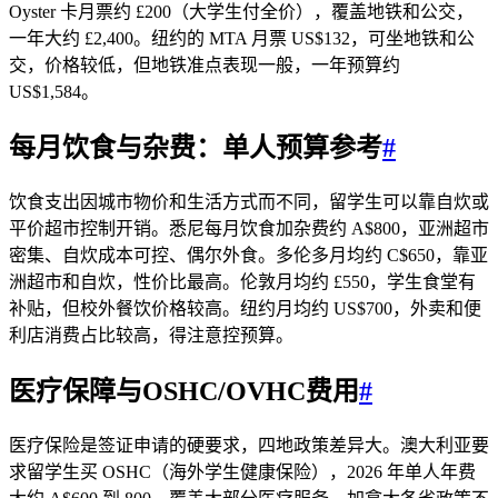
Oyster 卡月票约 £200（大学生付全价），覆盖地铁和公交，
一年大约 £2,400。纽约的 MTA 月票 US$132，可坐地铁和公
交，价格较低，但地铁准点表现一般，一年预算约
US$1,584。
每月饮食与杂费：单人预算参考
#
饮食支出因城市物价和生活方式而不同，留学生可以靠自炊或
平价超市控制开销。悉尼每月饮食加杂费约 A$800，亚洲超市
密集、自炊成本可控、偶尔外食。多伦多月均约 C$650，靠亚
洲超市和自炊，性价比最高。伦敦月均约 £550，学生食堂有
补贴，但校外餐饮价格较高。纽约月均约 US$700，外卖和便
利店消费占比较高，得注意控预算。
医疗保障与OSHC/OVHC费用
#
医疗保险是签证申请的硬要求，四地政策差异大。澳大利亚要
求留学生买 OSHC（海外学生健康保险），2026 年单人年费