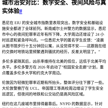
城市治安对比：数字安全、夜间风险与真
实体验
#
悉尼在 EIU 的安全城市指数里表现突出，数字安全和基础设
施安全都进了全球前列。新南威尔士州警方的数据显示，悉尼
市中心的夜间犯罪率近年有所下降，大学周边还增设了 24 小
时巡逻和紧急呼叫点。一位悉尼大学的匿名学生反馈：“凌晨
从图书馆步行十五分钟回公寓，从没觉得不安——这跟我在纽
约交换时地铁站里频繁遇到骚扰的经历，反差太明显了。”
多伦多紧随其后，凶杀率维持在北美的低位，远低于北美平均
水平。多伦多警方在 2026 年启动了”校园安全走廊”计划，重
点覆盖多伦多大学和约克大学周边。
伦敦因为轻微犯罪率近期有所抬头，整体评分往下挪了一些。
大伦敦警察厅在 UCL、帝国理工等高校周边增设了学生安全
巡逻区，但夜间的地铁和公交站仍是高风险区域。
纽约在这几座城市里排得最靠后。NYPD 的数据显示，针对