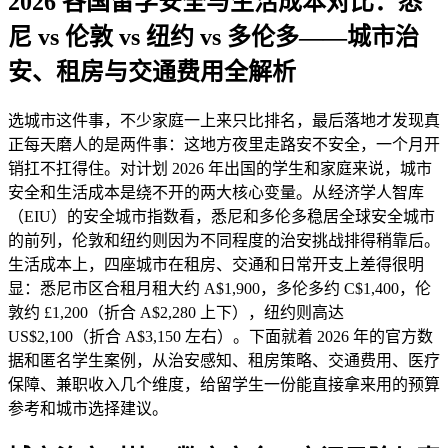
2026 各国留学安全与生活成本对比：悉
尼 vs 伦敦 vs 纽约 vs 多伦多——城市治
安、租房与交通费用全解析
选城市这件事，不少家庭一上来只比排名，最后落地才发现真
正每天磨人的是两件事：这地方夜里走路安不安全，一个月开
销扛不扛得住。对计划 2026 年出国的学生和家庭来说，城市
安全和生活成本是绕不开的两大核心变量。从经济学人智库
（EIU）的安全城市指数看，悉尼和多伦多稳居全球安全城市
的前列，伦敦和纽约则因为不同程度的治安挑战排得稍靠后。
生活成本上，四座城市在租房、交通和日常开支上差得很明
显：悉尼市区合租月租大约 A$1,900，多伦多约 C$1,400，伦
敦约 £1,200（折合 A$2,280 上下），纽约则高达
US$2,100（折合 A$3,150 左右）。下面就着 2026 年的官方数
据和匿名学生案例，从治安感知、租房策略、交通费用、医疗
保障、兼职收入几个维度，给留学生一份能直接拿来用的预算
参考和城市选择建议。