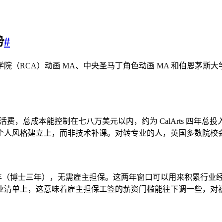
势
#
（RCA）动画 MA、中央圣马丁角色动画 MA 和伯恩茅斯大学
生活费，总成本能控制在七八万美元以内，约为 CalArts 四
个人风格建立上，而非技术补课。对转专业的人，英国多数院校
英两年（博士三年），无需雇主担保。这两年窗口可以用来积累行业经验、建立
业清单上，这意味着雇主担保工签的薪资门槛能往下调一些，对