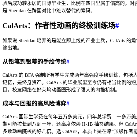
验后成功转永居的国际毕业生，比例在四国里属于偏高的。对预算
是 Sheridan 在跨国对比中难以替代的筹码。
CalArts：作者性动画的终极训练场
#
如果说 Sheridan 培养的是能立即上线的产业士兵，CalArts
输出地。
从铅笔到银幕的手绘传统
#
CalArts 的 BFA 强制所有学生完成两年高强度手绘训
记忆，是终身资产。CalArts 的毕业展里至今仍有相当比例的短片以
目，校友网络在好莱坞动画圈形成了强大的内推机制。
成本与回报的高风险博弈
#
CalArts 国际生学费在每年五万多美元，四年总学费二十
期可能拉长到八到十年，还高度依赖 H-1B 抽签结果。但 C
多数动画院校的好几倍。选 CalArts，本质上是在赌”顶级作