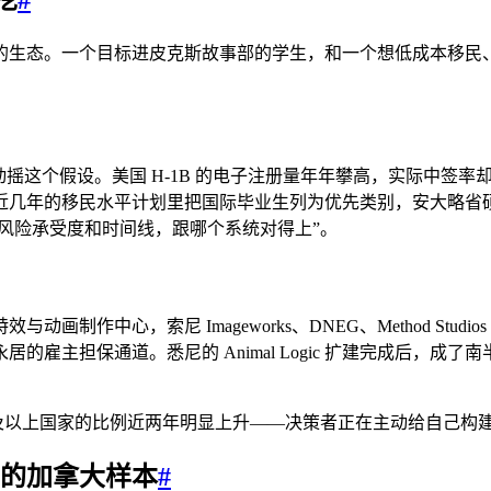
的生态。一个目标进皮克斯故事部的学生，和一个想低成本移民
这个假设。美国 H-1B 的电子注册量年年攀高，实际中签率却很低
几年的移民水平计划里把国际毕业生列为优先类别，安大略省硕
的风险承受度和时间线，跟哪个系统对得上”。
中心，索尼 Imageworks、DNEG、Method Studio
工签转永居的雇主担保通道。悉尼的 Animal Logic 扩建完成
请两个及以上国家的比例近两年明显上升——决策者正在主动给自己
直通车的加拿大样本
#