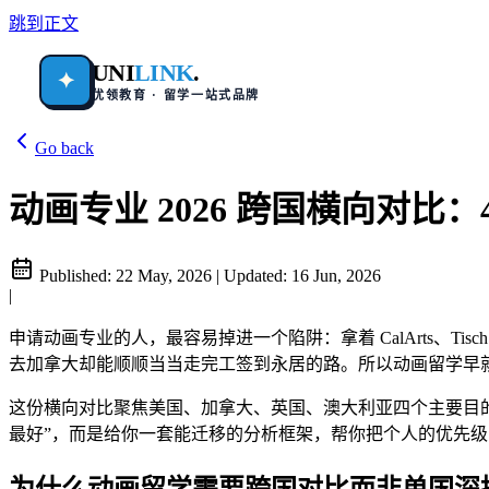
跳到正文
UNI
LINK
.
✦
优领教育 · 留学一站式品牌
Go back
动画专业 2026 跨国横向对比：4 国对比 /
Published:
22 May, 2026
|
Updated:
16 Jun, 2026
|
申请动画专业的人，最容易掉进一个陷阱：拿着 CalArts、Ti
去加拿大却能顺顺当当走完工签到永居的路。所以动画留学早
这份横向对比聚焦美国、加拿大、英国、澳大利亚四个主要目的国，并以 S
最好”，而是给你一套能迁移的分析框架，帮你把个人的优先
为什么动画留学需要跨国对比而非单国深