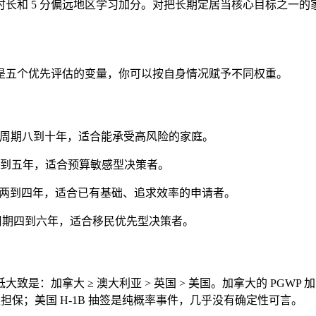
工签时长和 5 分偏远地区学习加分。对把长期定居当核心目标之
是五个优先评估的变量，你可以按自身情况赋予不同权重。
元，回报周期八到十年，适合能承受高风险的家庭。
期三到五年，适合预算敏感型决策者。
期两到四年，适合已有基础、追求效率的申请者。
报周期四到六年，适合移民优先型决策者。
大 ≥ 澳大利亚 > 英国 > 美国。加拿大的 PGWP 加 Expr
担保；美国 H-1B 抽签是纯概率事件，几乎没有确定性可言。