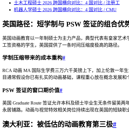
土木工程硕士 2026 跨国横向对比：4 国对比 / 注册工
机器人学硕士 2026 跨国横向对比：4 国对比 / CMU
英国路径：短学制与 PSW 签证的组合优
英国动画教育以一年制硕士为主力产品，典型代表有皇家艺术学院
工签资格的学生，英国提供了一条时间压缩度极高的路径。
学制压缩带来的成本重构
#
RCA 动画 MA 国际生学费三万六千英镑上下，加上伦敦一年
目通常假设你已有扎实的动画基础，课程重心放在概念发展和
PSW 签证的窗口期价值
#
英国 Graduate Route 签证允许本科及硕士毕业生无条件留
永居铺路。动画与视觉特效相关岗位持续出现在英国的短缺职
澳大利亚：被低估的动画教育第三极
#