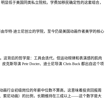
元，明显低于美国同类私立院校。学费加移民确定性的这套组合，
养视觉作者。这所由华特·迪士尼创立的学院，至今仍是美国动画作者美学的核心
 动画师。这背后的哲学是：工具会迭代，但运动规律和表演感的肌肉
Pete Docter、迪士尼导演 Chris Buck 都出自这个项
美国动画行业初级岗位的年薪中位数不算高，这意味着投资回报周
明娱乐、索尼动画）的比例，长期维持在三成以上——这个数字是大