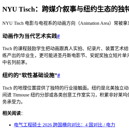
NYU Tisch：跨媒介叙事与纽约生态的独
NYU Tisch 电影与电视系的动画方向（Animation Are
动画作为当代艺术实践
#
Tisch 的课程鼓励学生把动画跟真人实拍、纪录片、装置艺
练产出的毕业生，更可能进圣丹斯电影节、安妮奖独立短片单元
中名列前茅。
纽约的”软性基础设施”
#
Tisch 的地理位置提供了独特的行业接触面。纽约是北美独立动画节
间进 Titmouse 纽约分部或各类创意工作室实习，积累非
务承受力。
相关阅读
：
电气工程硕士 2026 跨国横向对比：4 国对比 / 电力