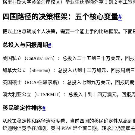
格里菲斯大学黄金海岸校区）毕业生还能额外拿 1 到 2 年
四国路径的决策框架：五个核心变量
#
把以上信息转成个人决策，需要一个能上手的比较框架。下面
总投入与回报周期
#
美国私立（CalArts/Tisch）：总投入二十五到三十万美
加拿大公立（Sheridan）：总投入八到十二万加元，回报周
英国硕士（RCA/伯恩茅斯）：总投入七到九万美元，回报周
澳大利亚公立（UTS/RMIT）：总投入十到十四万澳元，回
移民确定性排序
#
从政策稳定性和路径清晰度看，当前四国的移民确定性从高到低大致是：加拿
统透明但竞争在加剧；英国 PSW 是个窗口期，转永居仍需雇主