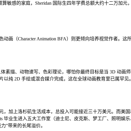
敏感的家庭，Sheridan 国际生四年学费总额大约十二万加
 的角色动画（Character Animation BFA）则更倾向培
练，包括人体素描、动物速写、色彩理论，哪怕你最终目标是当 3D
纯 2D 手绘或混合媒介完成，这在全球动画教育里已属罕见。皮克斯导演 
多万美元，加上洛杉矶生活成本，总投入可能接近三十万美元。而
alArts 毕业生进入五大工作室（迪士尼、皮克斯、梦工厂、照
者能力”带来的长尾溢价。