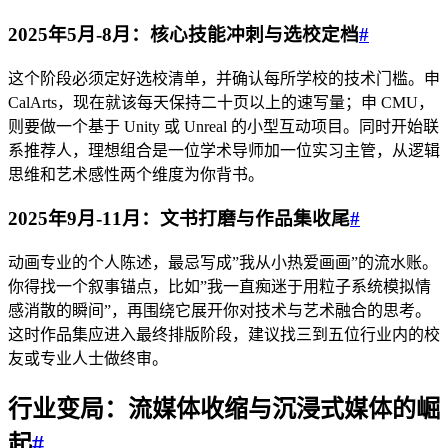
2025年5月-8月：核心技能冲刺与选校定档
#
这个阶段必须定好选校清单，并确认每所学校的技术门槛。申
CalArts，现在就该每天保持二十页以上的速写量；申 CMU，
则要做一个基于 Unity 或 Unreal 的小型互动项目。同时开始联
系推荐人，理想组合是一位学术导师加一位实习主管，从逻辑
思维和艺术感性两个维度为你背书。
2025年9月-11月：文书打磨与作品集收尾
#
动画专业的个人陈述，最忌写成”我从小热爱画画”的流水账。
你得找一个叙事锚点，比如”我一直痴迷于用粒子系统模拟情
感消散的瞬间”，再围绕它展开你对技术与艺术融合的思考。
这时作品集应进入最终排版阶段，建议找三到五位行业内的校
友或专业人士做终审。
行业变局：流媒体收缩与沉浸式媒体的崛
起
#