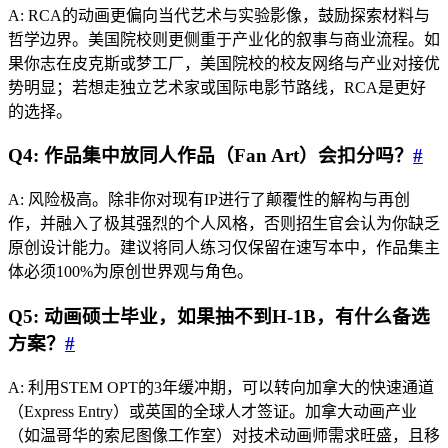
A: RCA的动画更偏向当代艺术与实验影像，鼓励探索材料与
哲学边界。美国院校则更侧重于产业化的叙事与商业流程。如
果你志在皮克斯或梦工厂，美国院校的校友网络与产业对接优
势明显；若想走独立艺术家或国际电影节路线，RCA是更好
的选择。
Q4: 作品集中放同人作品（Fan Art）会扣分吗？
#
A: 风险极高。除非你对现有IP进行了颠覆性的解构与再创
作，并融入了极其强烈的个人风格，否则招生官会认为你缺乏
原创设计能力。建议将同人练习仅保留在速写本中，作品集主
体必须100%为原创世界观与角色。
Q5: 动画硕士毕业，如果抽不到H-1B，有什么备选
方案？
#
A: 利用STEM OPT的3年缓冲期，可以转向加拿大的快速通道
（Express Entry）或英国的全球人才签证。加拿大动画产业
（如温哥华的索尼图像工作室）对技术动画师需求旺盛，且移