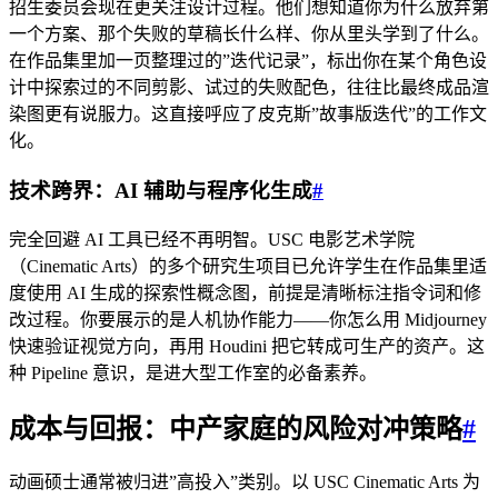
招生委员会现在更关注设计过程。他们想知道你为什么放弃第
一个方案、那个失败的草稿长什么样、你从里头学到了什么。
在作品集里加一页整理过的”迭代记录”，标出你在某个角色设
计中探索过的不同剪影、试过的失败配色，往往比最终成品渲
染图更有说服力。这直接呼应了皮克斯”故事版迭代”的工作文
化。
技术跨界：AI 辅助与程序化生成
#
完全回避 AI 工具已经不再明智。USC 电影艺术学院
（Cinematic Arts）的多个研究生项目已允许学生在作品集里适
度使用 AI 生成的探索性概念图，前提是清晰标注指令词和修
改过程。你要展示的是人机协作能力——你怎么用 Midjourney
快速验证视觉方向，再用 Houdini 把它转成可生产的资产。这
种 Pipeline 意识，是进大型工作室的必备素养。
成本与回报：中产家庭的风险对冲策略
#
动画硕士通常被归进”高投入”类别。以 USC Cinematic Arts 为