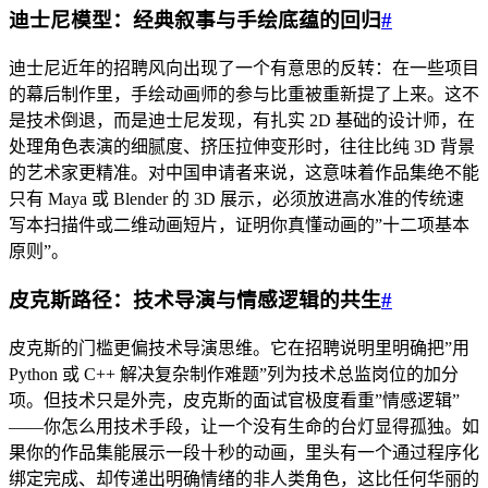
迪士尼模型：经典叙事与手绘底蕴的回归
#
迪士尼近年的招聘风向出现了一个有意思的反转：在一些项目
的幕后制作里，手绘动画师的参与比重被重新提了上来。这不
是技术倒退，而是迪士尼发现，有扎实 2D 基础的设计师，在
处理角色表演的细腻度、挤压拉伸变形时，往往比纯 3D 背景
的艺术家更精准。对中国申请者来说，这意味着作品集绝不能
只有 Maya 或 Blender 的 3D 展示，必须放进高水准的传统速
写本扫描件或二维动画短片，证明你真懂动画的”十二项基本
原则”。
皮克斯路径：技术导演与情感逻辑的共生
#
皮克斯的门槛更偏技术导演思维。它在招聘说明里明确把”用
Python 或 C++ 解决复杂制作难题”列为技术总监岗位的加分
项。但技术只是外壳，皮克斯的面试官极度看重”情感逻辑”
——你怎么用技术手段，让一个没有生命的台灯显得孤独。如
果你的作品集能展示一段十秒的动画，里头有一个通过程序化
绑定完成、却传递出明确情绪的非人类角色，这比任何华丽的