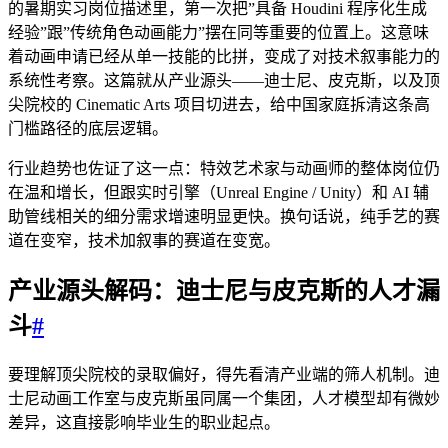
的暑期实习岗位描述里，第一次把”具备 Houdini 程序化生成
经验”跟”传统角色动画能力”摆在同等重要的位置上。这意味
着动画申请已经从单一技能的比拼，变成了对技术叙事能力的
系统性考察。这篇就从产业源头——迪士尼、皮克斯，以及顶
尖院校的 Cinematic Arts 项目切进去，给中国家庭拆清这条高
门槛路径的底层逻辑。
行业趋势也佐证了这一点：特效艺术家与动画师的整体岗位仍
在温和增长，但跟实时引擎（Unreal Engine / Unity）和 AI 辅
助管线相关的细分需求增速明显更快。换句话说，纯手艺的赛
道在变窄，技术加叙事的赛道在变宽。
产业源头解码：迪士尼与皮克斯的人才漏
斗
#
要理解顶尖院校的录取偏好，得先看清产业端的筛人机制。迪
士尼动画工作室与皮克斯虽同属一个集团，人才模型却有微妙
差异，这直接影响毕业生的职业起点。