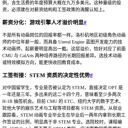
例，含生活费的年度预算大概在九万多美元。这种量级的投
资，必须建在对薪资结构和工签政策的清醒认知上。
薪资分化：游戏引擎人才溢价明显
#
不是所有动画岗位的回报率都一样。洛杉矶地区初级角色动画
师的中位年薪一般，而具备 Unreal Engine 蓝图开发能力的技
术动画师，起薪要明显高出一截。这层溢价，恰好对应了前面
CMU 与 CalArts 两种培养路径的长期回报差异。选技术动画
或特效模拟方向，能更快收回教育成本。
工签衔接：STEM 资质的决定性优势
#
对中国留学生，专业是否被认定为 STEM，直接决定 OPT 是
一年还是三年。多出来的这二十四个月，意味着至少多两次
H-1B 抽签机会。目前 CMU 的 ETC、纽约大学的数字艺术、
犹他大学的娱乐艺术与工程等项目都有 STEM 资质。从就业
跟踪看，STEM 动画专业毕业生在毕业后一两年内拿到长期工
作签证的比例，明显高于非 STEM 专业。选院校时，课程编