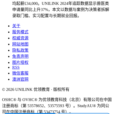
均起薪£34,000。UNILINK 2024年追踪数据显示兽医类
申请量同比上升37%，本文以数据与案例为决策者拆解
录取门槛、实习配置与长期就业回报。
关于
服务模式
权威资源
网站地图
隐私政策
免责声明
图片授权
RSS
微信客服
澳洲官网
© 2026 UNILINK 优领教育 · 版权所有
OSHC® 与 OVHC® 为优领教育科技（北京）有限公司在中国
注册商标（第 53578652、53575593 号）。StudyAU® 为同公
司在中国注册商标（第 53473754 号）。