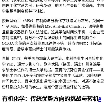
国理工化学系为例，研究型硕士的国际生录取门槛偏高，中国
学生想拿到名额并不轻松。
授课型硕士（MSc）在制药与分析化学领域尤为常见。英国一
年制 MSc，如曼彻斯特的 MSc Analytical Chemistry，课程密集
且偏重仪器操作与方法验证。这类学位时间效率高，与企业需
求对接紧密，持分析化学授课型硕士的国际生进制药企业
QC/QA 岗位的首次就业表现往往不错。缺点也明显：科研深
度有限，后续申顶尖博士时可能缺竞争力。
直博（PhD）在美国与加拿大是主流，本科毕业生可直接申化
学 PhD，通常 5 到 6 年。欧洲大陆（德国、瑞士）则普遍要
求硕士学位作为博士入学前提。直博的优势在资金保障——北
美化学 PhD 几乎全部提供全额奖学金与生活津贴。风险则在
时间跨度长，且中途退出通常只能拿硕士学位。对还不确定是
否终身投入科研的学生，这是个需要慎重评估的选项。
有机化学：传统优势方向的挑战与转机
#