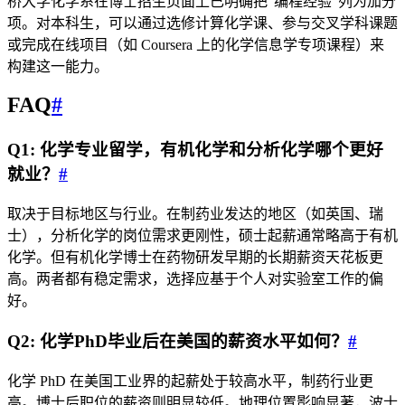
桥大学化学系在博士招生页面上已明确把”编程经验”列为加分
项。对本科生，可以通过选修计算化学课、参与交叉学科课题
或完成在线项目（如 Coursera 上的化学信息学专项课程）来
构建这一能力。
FAQ
#
Q1: 化学专业留学，有机化学和分析化学哪个更好
就业？
#
取决于目标地区与行业。在制药业发达的地区（如英国、瑞
士），分析化学的岗位需求更刚性，硕士起薪通常略高于有机
化学。但有机化学博士在药物研发早期的长期薪资天花板更
高。两者都有稳定需求，选择应基于个人对实验室工作的偏
好。
Q2: 化学PhD毕业后在美国的薪资水平如何？
#
化学 PhD 在美国工业界的起薪处于较高水平，制药行业更
高。博士后职位的薪资则明显较低。地理位置影响显著，波士