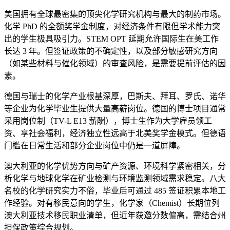
美国拥有全球最密集的顶尖化学研究机构与最大的制药市场。
化学 PhD 的全额奖学金制度，对经济条件有限但学术能力突
出的学生极具吸引力。STEM OPT 延期允许国际生在美工作
长达 3 年。但签证政策的不确定性，以及部分敏感研究方向
（如某些材料与催化领域）的审查风险，是需要提前评估的因
素。
德国与瑞士的化学产业根基深厚，巴斯夫、拜耳、罗氏、诺华
等企业为化学毕业生提供大量高薪岗位。德国的博士项目通常
采用岗位制（TV-L E13 薪酬），博士生作为大学雇员领工
资、享社会福利，经济独立性远高于北美奖学金模式。但德语
门槛在日常生活和部分企业岗位中仍是一道屏障。
澳大利亚的化学优势方向与矿产资源、环境科学紧密相关，分
析化学与地球化学在矿业检测与环境监测领域需求稳定。八大
名校的化学研究实力不俗，毕业后可通过 485 签证积累本地工
作经验。对有移民意向的学生，化学家（Chemist）长期位列
澳大利亚技术移民职业清单，但近年获邀分数偏高，需结合州
担保政策综合规划。