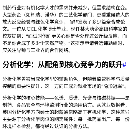
制药行业对有机化学人才的需求并未减少，但需求结构在变。
大型药企（如辉瑞、诺华）的工艺化学部门，更看重候选人的
放大反应经验与绿色化学意识，而非发表了多少篇全合成论
文。一位从 UCL 化学博士毕业、现任某大药企高级科学家的
校友提到：“面试时他们更关心你是否处理过公斤级反应，而
不是你合成了多少个天然产物。“这提示申请者选课题组时，
应关注导师与工业界的合作网络。
分析化学：从配角到核心竞争力的跃升
#
分析化学曾被当成化学里的辅助角色，但随着监管科学与质量
控制的重要性提升，这一方向正成为就业市场的”隐形冠军”。
分析化学的核心技能——色谱、质谱、光谱与核磁共振——是
制药、食品安全与环境监测行业的通用语言。从就业数据看，
英国分析化学方向硕士的起薪通常略高于有机化学，这种差异
主要源于分析化学岗位的刚需属性：每一批药品出厂、每一份
环境样本检测，都得经过认证的分析方法。