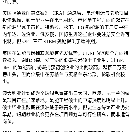
业前景。
美国《通胀削减法案》（IRA）通过后，电池制造与氢能项目
投资激增，硕士毕业生在电池材料、电化学工程方向的起薪在
新能源里属于高位。特斯拉、松下、LG 新能源的工厂集中在
内华达、佐治亚、俄亥俄，国际生进这些企业要注意安全许可
限制，但 OPT 三年 STEM 延期提供了缓冲期。
英国在氢能与碳捕获领域有先发优势，UKRI 向这两个方向持
续投入。谢菲尔德、爱丁堡的低碳技术硕士毕业生，进 BP、
Shell 的氢能部门或碳捕获初创企业的比例较高，起薪三万英
镑出头，但岗位集中在苏格兰与英格兰东北部，伦敦机会较
少。
澳大利亚计划成为全球绿色氢能出口大国，西澳、昆士兰的绿
氢项目正在加速落地，氢能工程硕士的申请热度也明显上升。
硕士毕业生起薪在澳洲处于较高水平，但要注意绿氢产业仍处
早期，短期就业机会更多在项目规划与可行性研究，而非运营
岗位。