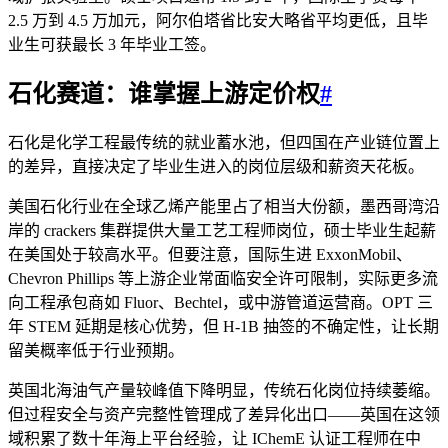
2.5 万到 4.5 万加元，阿尔伯塔省比安大略省平均更低，且毕
业生可获最长 3 年毕业工签。
石化赛道：谁掌握上游定价权
#
石化是化学工程最传统的就业蓄水池，但四国在产业链位置上
的差异，直接决定了毕业生进入的岗位层级和薪资天花板。
美国石化行业在全球乙烯产能里占了相当大份额，墨西哥湾沿
岸的 crackers 集群提供大量工艺工程师岗位，硕士毕业生起薪
在美国处于较高水平。但要注意，国际生进 ExxonMobil、
Chevron Phillips 等上游企业常面临安全许可限制，实际更多流
向工程承包商如 Fluor、Bechtel，或中游管道运营商。OPT 三
年 STEM 延期是核心优势，但 H-1B 抽签的不确定性，让长期
留美概率低于行业预期。
英国北海油气产量较峰值下降明显，传统石化岗位持续萎缩。
但过程安全与资产完整性管理成了差异化出口——英国在这领
域积累了数十年海上平台经验，让 IChemE 认证工程师在中