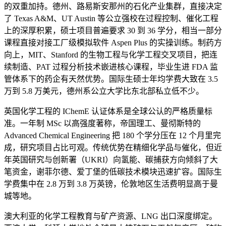
的双重加持。德州、路易斯安那州的石化产业集群，直接决定
了 Texas A&M、UT Austin 等公立强校在过程控制、催化工程
上的深厚积累，硕士项目普遍要求 30 到 36 学分，相当一部分
课程直接对接工厂级模拟软件 Aspen Plus 的实操训练。制药方
向上，MIT、Stanford 的生物工程与化学工程交叉项目，把连
续制造、PAT 过程分析技术嵌进核心课程，毕业生进 FDA 监
管体系下的药企有天然优势。国际生硕士年均学费大致在 3.5
万到 5.8 万美元，德州系公立大学比东北部私立低不少。
英国化学工程的 IChemE 认证体系是全球公认的严格质量标
准。一年制 MSc 以高强度著称，帝国理工、曼彻斯特的
Advanced Chemical Engineering 把 180 个学分压在 12 个月里完
成，研究项目占比可观。传统优势在精细化学品与催化，但近
年英国研究与创新署（UKRI）向氢能、碳捕获方向倾斜了大
笔资金，谢菲尔德、爱丁堡的低碳技术模块迅速扩容。国际生
学费集中在 2.8 万到 3.8 万英镑，伦敦地区生活费明显高于曼
城等地。
澳大利亚的化学工程教育与矿产资源、LNG 出口深度绑定。