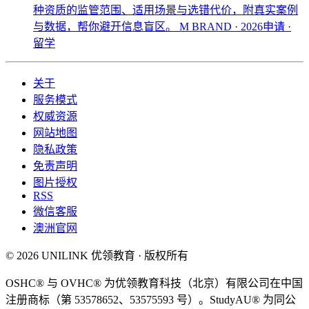
种资质的监管范围、适用场景与选错代价，附真实案例
与数据，帮你避开信息盲区。
M BRAND · 2026申请 ·
留学
关于
服务模式
权威资源
网站地图
隐私政策
免责声明
图片授权
RSS
微信客服
澳洲官网
© 2026 UNILINK 优领教育 · 版权所有
OSHC® 与 OVHC® 为优领教育科技（北京）有限公司在中国
注册商标（第 53578652、53575593 号）。StudyAU® 为同公