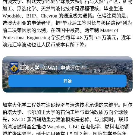
西澳大学、科廷大学地处全球最大铁矿石与天然气产区，矿物
加工、浮选化学、天然气液化技术是课程硬核，毕业生进
Woodside、BHP、Chevron 的通道极为通畅。值得注意的是，
选澳大利亚的申请者里，把”毕业后工签时长与移民路径”列为
前二决策因素的比例，在四国中最高。两年制 Master of
Professional Engineering 学费约每年 4.8 万到 5.5 万澳元，近年
澳元汇率波动也让人民币成本有所下降。
西澳大学（UWA）申请评估
AI
开始
加拿大化学工程处在油砂经济与清洁技术承诺的夹缝里。阿尔
伯塔大学、卡尔加里大学的石油工程与重油改质方向全球领
先，SAGD 蒸汽辅助重力泄油模拟是必修。与此同时，联邦
的清洁燃料基金推动 Waterloo、UBC 在电化学、燃料电池领
域扩张实验室。硕士项目通常 1.5 到 2 年，国际生学费每年