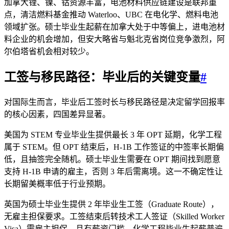
加拿大锂、镍、钴资源丰富，电池材料供应链建设是联邦重
点，清洁燃料基金推动 Waterloo、UBC 在电化学、燃料电池
领域扩张。硕士毕业生起薪在加拿大处于中等偏上，进电池材
料企业的机会增加，但安大略省与魁北克省岗位竞争激烈，阿
尔伯塔省机会相对较少。
工签与移民路径：毕业后的关键变量
#
对国际生而言，毕业后工签时长与移民路径是决定留学回报率
的核心因素，四国差异显著。
美国为 STEM 专业毕业生提供最长 3 年 OPT 延期，化学工程
属于 STEM。但 OPT 结束后，H-1B 工作签证的中签率长期偏
低，且抽签完全随机。硕士毕业生需要在 OPT 期间找到愿意
支持 H-1B 申请的雇主，否则 3 年后需离境。这一不确定性让
长期留美概率低于行业预期。
英国为硕士毕业生提供 2 年毕业生工签（Graduate Route），
无雇主担保要求。工签结束后转技术工人签证（Skilled Worker
Visa）需雇主担保，且有薪资门槛。化学工程毕业生起薪普遍