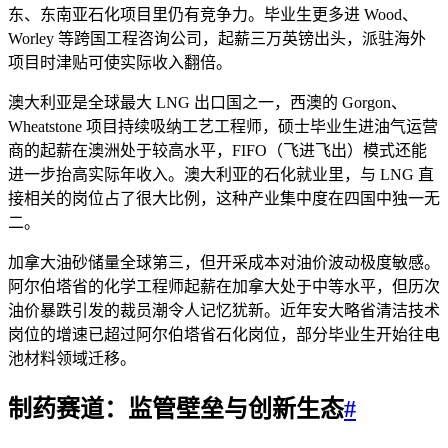
东、东南亚石化项目里仍有竞争力。毕业生更多进 Wood、
Worley 等跨国工程咨询公司，起薪三万英镑出头，派驻海外
项目时津贴可使实际收入翻倍。
澳大利亚是全球最大 LNG 出口国之一，西澳的 Gorgon、
Wheatstone 项目持续吸纳工艺工程师，硕士毕业生进油气运营
商的起薪在澳洲处于较高水平，FIFO（飞进飞出）模式还能
进一步抬高实际年收入。澳大利亚的石化就业里，与 LNG 直
接相关的岗位占了很大比例，这种产业集中度在四国中独一无
二。
加拿大油砂储量全球第三，但开采成本对油价波动极度敏感。
阿尔伯塔省的化学工程师起薪在加拿大处于中等水平，但历次
油价暴跌引发的裁员潮令人记忆犹新。近年安大略省清洁技术
岗位的增速已超过阿尔伯塔省石化岗位，部分毕业生开始往电
池材料领域迁移。
制药赛道：监管壁垒与创新生态
#