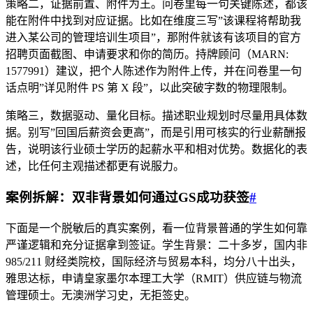
策略二，证据前置、附件为王。问卷里每一句关键陈述，都该
能在附件中找到对应证据。比如在维度三写”该课程将帮助我
进入某公司的管理培训生项目”，那附件就该有该项目的官方
招聘页面截图、申请要求和你的简历。持牌顾问（MARN:
1577991）建议，把个人陈述作为附件上传，并在问卷里一句
话点明”详见附件 PS 第 X 段”，以此突破字数的物理限制。
策略三，数据驱动、量化目标。描述职业规划时尽量用具体数
据。别写”回国后薪资会更高”，而是引用可核实的行业薪酬报
告，说明该行业硕士学历的起薪水平和相对优势。数据化的表
述，比任何主观描述都更有说服力。
案例拆解：双非背景如何通过GS成功获签
#
下面是一个脱敏后的真实案例，看一位背景普通的学生如何靠
严谨逻辑和充分证据拿到签证。学生背景：二十多岁，国内非
985/211 财经类院校，国际经济与贸易本科，均分八十出头，
雅思达标，申请皇家墨尔本理工大学（RMIT）供应链与物流
管理硕士。无澳洲学习史，无拒签史。