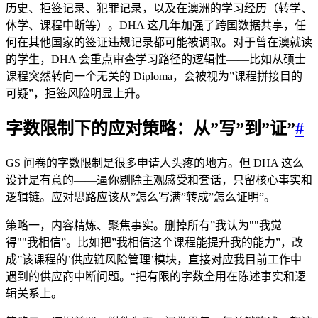
历史、拒签记录、犯罪记录，以及在澳洲的学习经历（转学、
休学、课程中断等）。DHA 这几年加强了跨国数据共享，任
何在其他国家的签证违规记录都可能被调取。对于曾在澳就读
的学生，DHA 会重点审查学习路径的逻辑性——比如从硕士
课程突然转向一个无关的 Diploma，会被视为”课程拼接目的
可疑”，拒签风险明显上升。
字数限制下的应对策略：从”写”到”证”
#
GS 问卷的字数限制是很多申请人头疼的地方。但 DHA 这么
设计是有意的——逼你剔除主观感受和套话，只留核心事实和
逻辑链。应对思路应该从”怎么写满”转成”怎么证明”。
策略一，内容精炼、聚焦事实。删掉所有”我认为""我觉
得""我相信”。比如把”我相信这个课程能提升我的能力”，改
成”该课程的’供应链风险管理’模块，直接对应我目前工作中
遇到的供应商中断问题。“把有限的字数全用在陈述事实和逻
辑关系上。