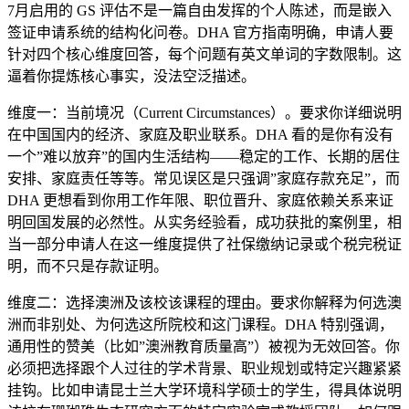
7月启用的 GS 评估不是一篇自由发挥的个人陈述，而是嵌入
签证申请系统的结构化问卷。DHA 官方指南明确，申请人要
针对四个核心维度回答，每个问题有英文单词的字数限制。这
逼着你提炼核心事实，没法空泛描述。
维度一：当前境况（Current Circumstances）。要求你详细说明
在中国国内的经济、家庭及职业联系。DHA 看的是你有没有
一个”难以放弃”的国内生活结构——稳定的工作、长期的居住
安排、家庭责任等等。常见误区是只强调”家庭存款充足”，而
DHA 更想看到你用工作年限、职位晋升、家庭依赖关系来证
明回国发展的必然性。从实务经验看，成功获批的案例里，相
当一部分申请人在这一维度提供了社保缴纳记录或个税完税证
明，而不只是存款证明。
维度二：选择澳洲及该校该课程的理由。要求你解释为何选澳
洲而非别处、为何选这所院校和这门课程。DHA 特别强调，
通用性的赞美（比如”澳洲教育质量高”）被视为无效回答。你
必须把选择跟个人过往的学术背景、职业规划或特定兴趣紧紧
挂钩。比如申请昆士兰大学环境科学硕士的学生，得具体说明