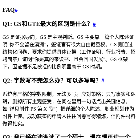
FAQ
#
Q1: GS和GTE最大的区别是什么？
#
GS 是证据导向，GS 是主观判断。GS 主要靠一篇个人陈述证
明”你不会留在澳洲”，签证官有很大自由裁量权。GS 则通过
结构化问卷，要求你提供具体证据（工作证明、行业报告、招
聘简章）证明”你是真的来读书、且会回国发展”。GS 框架
下，因证据不足被拒的比例明显高于 GS 时期。
Q2: 字数写不完怎么办？可以多写吗？
#
系统有严格的字数限制，无法多写。应对策略：只写事实和逻
辑，删掉所有主观感受；在问卷里用一句话点出关键信息，
如”详见附件 PS 第 X 段”；把详细的个人陈述、职业规划作为
附件上传。成功获签的申请人往往问卷写得精炼，但附件材料
做得扎实。
Q3: 我已经在澳洲读了一个硕士，现在想再读一个