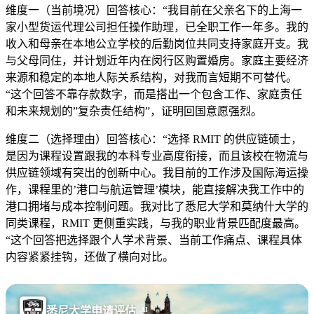
维度一（当前境况）回答核心：“我目前在父亲名下的上海一
家小型货运代理公司担任操作助理，已全职工作一年多。我的
收入和母亲在本地公立学校的后勤岗位共同支持家庭开支。我
与父母同住，并计划近年内在闵行区购置婚房。家庭主要经济
来源和稳定的本地人际关系结构，对我而言短期不可替代。
“这个回答不靠存款数字，而是搭出一个包含工作、家庭责任
和未来规划的”复杂责任结构”，证明回国意愿强烈。
维度二（选择理由）回答核心：“选择 RMIT 的供应链硕士，
是因为课程设置跟我的本科专业高度衔接，而且该校在物流与
供应链领域有突出的创新中心。我目前的工作涉及国际海运操
作，课程里的’港口与航运管理’模块，能直接解决我工作中的
港口拥堵与成本控制问题。我对比了悉尼大学和莫纳什大学的
同类课程，RMIT 更侧重实践，与我的职业背景匹配度最高。
“这个回答把选择跟个人学术背景、当前工作痛点、课程具体
内容紧紧挂钩，还做了横向对比。
悉尼大学申请评估
AI