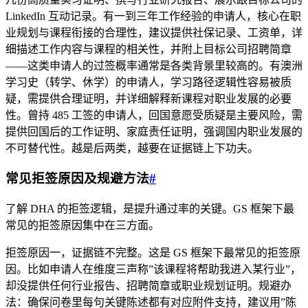
LinkedIn 互动记录。有一到三年工作经验的申请人，核心在职
业规划与课程衔接的合理性，建议提供社保记录、工资单，详
细描述工作内容与课程的相关性，并附上目标公司招聘简章
——这类申请人的过签概率通常是各类背景里较高的。有澳洲
学习史（转学、休学）的申请人，学习路径逻辑性容易被质
疑，需提供合理证明，并详细解释新课程对职业发展的必要
性。曾持 485 工签的申请人，回国意愿受质疑是主要风险，需
提供回国后的工作证明、家庭责任证明，强调国内职业发展的
不可替代性。越是后两类，越要在证据链上下功夫。
常见拒签原因及规避方法
#
了解 DHA 的拒签逻辑，是提升通过率的关键。GS 框架下最
常见的拒签原因集中在三方面。
拒签原因一，证据链不完整。这是 GS 框架下最常见的拒签原
因。比如申请人在维度三声称”该课程将帮助我进入某行业”，
却没提供任何行业报告、招聘简章或职业规划证明。规避办
法：确保问卷里每句关键陈述都有对应附件支持，建议用”陈