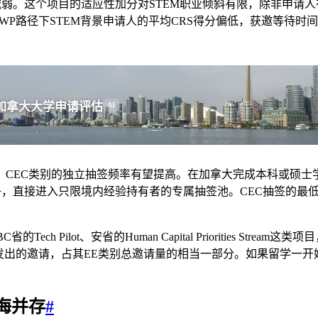
幅减弱。这个项目的适应性加分对STEM职业倾斜有限，除非申
SWP路径下STEM背景申请人的平均CRS得分偏低，获邀等待时
加拿大大学申请评估
AI
号，CEC类别的独立抽签频率有望提高。在加拿大完成本科或硕
争，直接进入只限境内经验持有者的专属抽签池。CEC抽签的最
 Pilot、安省的Human Capital Priorities Str
1223）发出的邀请，占其EE类别总邀请量的相当一部分。如果留
海并存
#