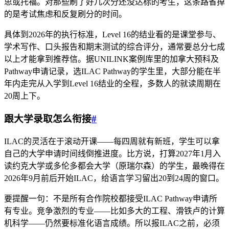
思或托福。对那些刷了好几次分还没达标的考生，这条路省掉
的是考试焦虑和反复刷分的时间。
具体到2026年的执行标准，Level 16的结业看的是课堂参与、
学术写作、口头报告和期末测试的综合评分，通常要总分七成
以上才能拿到推荐信。据UNILINK案例库里的加拿大预科及
Pathway申请记录，选ILAC Pathway的学生里，大部分能在半
年内走完从入学到Level 16结业的全程，多数人的就读周期在
20周上下。
跟大学录取怎么衔接
#
ILAC的灵活在于滚动开课——每四周就有新班，学生可以拿
自己的大学申请时间线倒推进度。比方说，打算2027年1月入
读约克大学或多伦多都会大学（原瑞尔森）的学生，最晚得在
2026年9月前后开始ILAC，给语言学习留出20到24周的窗口。
要提醒一句：不是所有合作院校都接受ILAC Pathway申请所
有专业。竞争激烈的专业——比如多大的工程、滑铁卢的计算
机科学——仍然要标准化语言成绩。所以报ILAC之前，必须