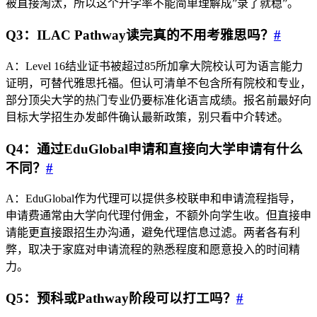
被直接淘汰，所以这个升学率不能简单理解成”录了就稳”。
Q3：ILAC Pathway读完真的不用考雅思吗？
#
A：Level 16结业证书被超过85所加拿大院校认可为语言能力
证明，可替代雅思托福。但认可清单不包含所有院校和专业，
部分顶尖大学的热门专业仍要标准化语言成绩。报名前最好向
目标大学招生办发邮件确认最新政策，别只看中介转述。
Q4：通过EduGlobal申请和直接向大学申请有什么
不同？
#
A：EduGlobal作为代理可以提供多校联申和申请流程指导，
申请费通常由大学向代理付佣金，不额外向学生收。但直接申
请能更直接跟招生办沟通，避免代理信息过滤。两者各有利
弊，取决于家庭对申请流程的熟悉程度和愿意投入的时间精
力。
Q5：预科或Pathway阶段可以打工吗？
#