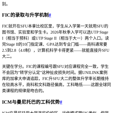
别。
FIC的录取与升学机制
#
FIC就开在SFU本拿比校区里，学生从入学第一天就用SFU的
图书馆、实验室和学生卡。2026年秋季入学可以选UTP Stage
I（相当于预科）或UTP Stage II（相当于大一）两个入口。读
完Stage II的10门指定课、GPA达到专业门槛——商科通常要
2.5到2.8（4.0制），计算机科学卡得更紧——就能直接升SFU
大二。
关键在学分。FIC的课程编号跟SFU对应课程完全一致，学生
不会因为”转学分认定”这种扯皮损失时间。据UNILINK案例
库的加拿大申请追踪，FIC升SFU大二的整体升学率长期维持
在较高水平，商科和文科路径偏高，工科略低——这跟全球同
类课程的规律是吻合的。
ICM与曼尼托巴的工科优势
#