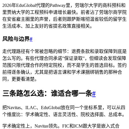
2026年EduGlobal代理的Pathway里，劳瑞尔大学的商科预科和
里贾纳大学的工程预科申请增长最快。前者沾了劳瑞尔商学院
在安省雇主圈里的声誉，后者则跟萨斯喀彻温省较低的留学生
生活成本、加上友好的省提名政策直接相关。
风险与边界
#
走代理路径有个常被忽略的细节：退费条款和录取保障到底是
怎么写的。有些代理合同承诺”保证录取”，但细读会发现保障
范围只限代理合作的特定院校，而不是学生的首选目标。签约
前得逐条确认，尤其是把语言课和学术课捆绑销售的那种合
同，更要看清楚。
三条路怎么选：谁适合哪一条
#
把Navitas、ILAC、EduGlobal放在同一个坐标系里，可以从四
个维度比：学术确定性、语言灵活性、院校选择面、总成本。
学术确定性上，Navitas领先。FIC和ICM跟大学是嵌入式合