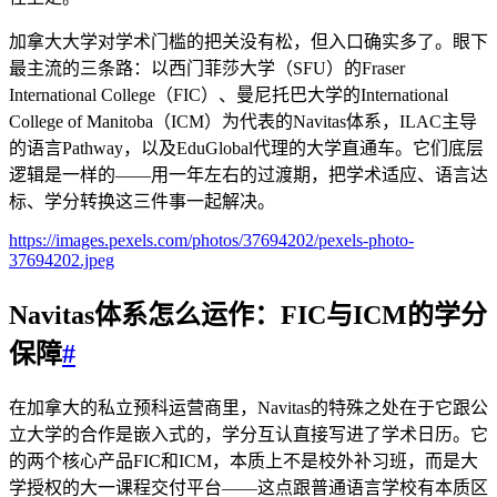
加拿大大学对学术门槛的把关没有松，但入口确实多了。眼下
最主流的三条路：以西门菲莎大学（SFU）的Fraser
International College（FIC）、曼尼托巴大学的International
College of Manitoba（ICM）为代表的Navitas体系，ILAC主导
的语言Pathway，以及EduGlobal代理的大学直通车。它们底层
逻辑是一样的——用一年左右的过渡期，把学术适应、语言达
标、学分转换这三件事一起解决。
https://images.pexels.com/photos/37694202/pexels-photo-
37694202.jpeg
Navitas体系怎么运作：FIC与ICM的学分
保障
#
在加拿大的私立预科运营商里，Navitas的特殊之处在于它跟公
立大学的合作是嵌入式的，学分互认直接写进了学术日历。它
的两个核心产品FIC和ICM，本质上不是校外补习班，而是大
学授权的大一课程交付平台——这点跟普通语言学校有本质区