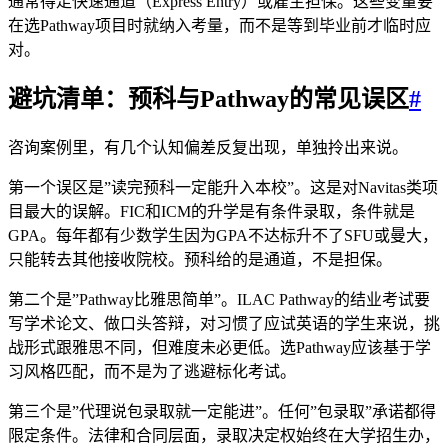
通常得走快速通道（Express Entry）或雇主担保。这些变量要
在选Pathway项目时就纳入考量，而不是等到毕业前才临时应
对。
避坑清单：预科与Pathway的常见误区
#
咨询案例里，有几个认知偏差反复出现，单独拎出来说。
第一个误区是”读完预科一定能升入本校”。这是对Navitas类项
目最大的误解。FIC和ICM的升学是有条件录取，条件就是
GPA。每年都有少数学生因为GPA不达标升不了SFU或曼大，
只能转去其他接收院校。预科给的是通道，不是担保。
第二个是”Pathway比雅思简单”。ILAC Pathway的结业考试要
写学术论文、做口头答辩，对习惯了应试英语的学生来说，挑
战形式跟雅思不同，但难度未必更低。选Pathway应该基于学
习风格匹配，而不是为了逃避标化考试。
第三个是”代理说包录取就一定能进”。任何”包录取”承诺都得
限定条件。法律和合同层面，录取决定权始终在大学招生办，