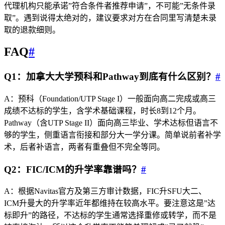
代理机构只能承诺”符合条件者推荐申请”，不可能”无条件录
取”。遇到说得太绝对的，建议要求对方在合同里写清楚未录
取的退款细则。
FAQ
#
Q1：加拿大大学预科和Pathway到底有什么区别？
#
A：预科（Foundation/UTP Stage I）一般面向高二完成或高三
成绩不达标的学生，含学术基础课程，时长8到12个月。
Pathway（含UTP Stage II）面向高三毕业、学术达标但语言不
够的学生，侧重语言衔接和部分大一学分课。简单说前者补学
术，后者补语言，两者有重叠但不完全等同。
Q2：FIC/ICM的升学率靠谱吗？
#
A：根据Navitas官方及第三方审计数据，FIC升SFU大二、
ICM升曼大的升学率近年都维持在较高水平。要注意这是”达
标即升”的路径，不达标的学生通常选择重修或转学，而不是