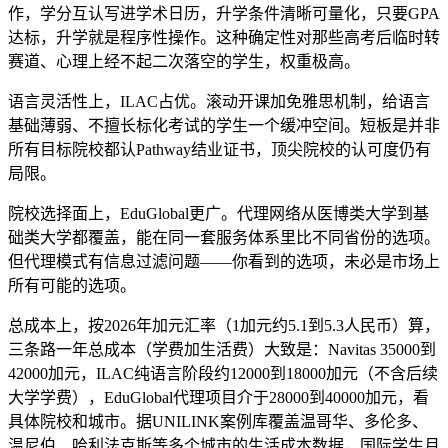
作，学分互认写进学术日历，升学条件清晰可量化，只要GPA
达标，升学就是程序性操作。这种确定性对那些高考后临时转
赛道、心理上经不起二次落空的学生，权重极高。
语言灵活性上，ILAC占优。滚动开课加免雅思机制，给语言
基础薄弱、不擅长标化考试的学生一个缓冲空间。短板是并非
所有目标院校都认Pathway结业证书，顶尖院校的认可度仍有
局限。
院校选择面上，EduGlobal更广。代理网络从医博类大学到基
础类大学都覆盖，能在同一套服务体系里比不同省份的选项。
但代理模式有信息过滤问题——你看到的选项，未必是市场上
所有可能的选项。
总成本上，按2026年加元汇率（1加元约5.1到5.3人民币）算，
三条路一年总成本（学费加生活费）大致是：Navitas 35000到
42000加元，ILAC纯语言阶段约12000到18000加元（不含后续
大学学费），EduGlobal代理项目介于28000到40000加元，看
具体院校和城市。据UNILINK案例库覆盖温哥华、多伦多、
温尼伯、哈利法克斯等多个城市的生活成本数据，国际学生月