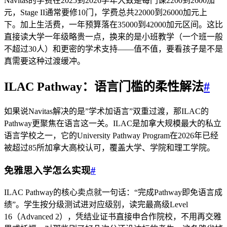
Navitas的学费在2025到2026学年大致是每门课2200到2600加
元，Stage II通常要修10门，学费总共22000到26000加元上
下。加上生活费，一年预算落在35000到42000加元区间。这比
直接读大学一年级略贵一点，换来的是小班教学（一个班一般
不超过30人）和更密的学术支持——值不值，要看孩子是不是
真需要这种过渡缓冲。
ILAC Pathway：语言门槛的柔性解法
#
如果说Navitas解决的是”学术加语言”双重过渡，那ILAC的
Pathway更聚焦在语言这一关。ILAC是加拿大规模最大的私立
语言学校之一，它的University Pathway Program在2026年已经
被超过85所加拿大高校认可，覆盖大学、学院和理工学院。
免雅思入学怎么实现
#
ILAC Pathway的核心卖点就一句话：“完成Pathway即免语言成
绩”。学生按分级测试进对应级别，读完最高级Level
16（Advanced 2），凭结业证书直接申合作院校，不用再交雅