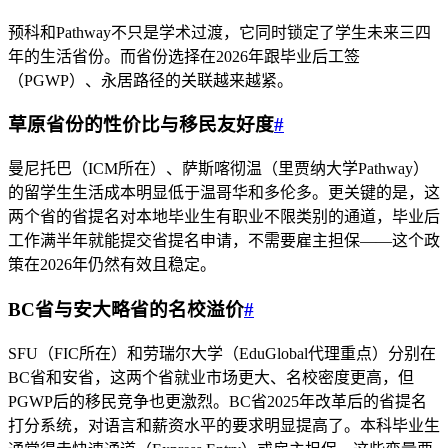
预科和Pathway不只是学术过渡，它同时锁定了学生未来三四
年的生活省份。而省份选择在2026年跟毕业后工签
（PGWP）、永居路径的关联越来越紧。
草原省份的性价比与移民友好度
#
曼尼托巴（ICM所在）、萨斯喀彻温（里贾纳大学Pathway）
的留学生生活成本明显低于温哥华和多伦多。更关键的是，这
两个省的省提名对本地毕业生有职业不限类别的通道，毕业后
工作满半年就能提交省提名申请，不需要雇主担保——这个政
策在2026年仍然有效且稳定。
BC省与安大略省的名校溢价
#
SFU（FIC所在）和劳瑞尔大学（EduGlobal代理重点）分别在
BC省和安省，这两个省就业市场更大、名校密度更高，但
PGWP后的移民竞争也更激烈。BC省2025年改革后的省提名
打分系统，对语言和薪资水平的要求明显提高了。本科毕业生