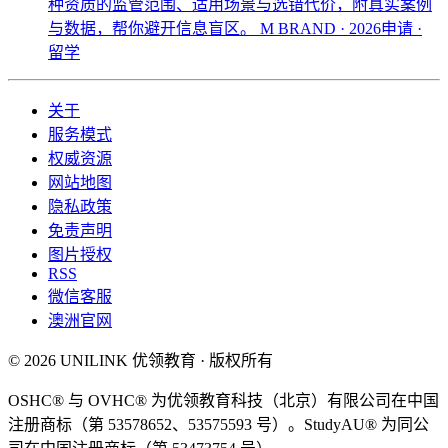
种资质的监管范围、适用场景与选错代价，附真实案例
与数据，帮你避开信息盲区。
M BRAND · 2026申请 ·
留学
关于
服务模式
权威资源
网站地图
隐私政策
免责声明
图片授权
RSS
微信客服
澳洲官网
© 2026 UNILINK 优领教育 · 版权所有
OSHC® 与 OVHC® 为优领教育科技（北京）有限公司在中国
注册商标（第 53578652、53575593 号）。StudyAU® 为同公