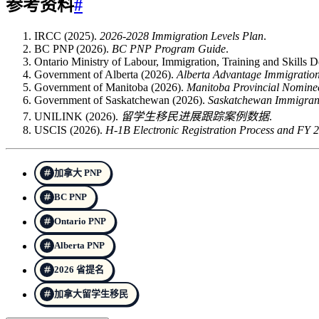
参考资料
#
IRCC (2025).
2026-2028 Immigration Levels Plan
.
BC PNP (2026).
BC PNP Program Guide
.
Ontario Ministry of Labour, Immigration, Training and Skills
Government of Alberta (2026).
Alberta Advantage Immigratio
Government of Manitoba (2026).
Manitoba Provincial Nomin
Government of Saskatchewan (2026).
Saskatchewan Immigran
UNILINK (2026).
留学生移民进展跟踪案例数据
.
USCIS (2026).
H-1B Electronic Registration Process and FY
加拿大 PNP
BC PNP
Ontario PNP
Alberta PNP
2026 省提名
加拿大留学生移民