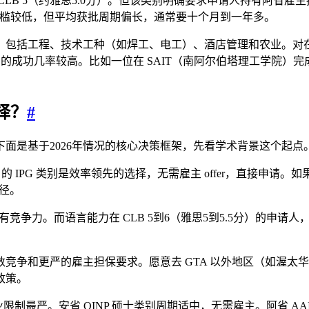
需 CLB 5（约雅思5.0分）。但该类别明确要求申请人持有阿省雇主提
分数门槛较低，但平均获批周期偏长，通常要十个月到一年多。
，包括工程、技术工种（如焊工、电工）、酒店管理和农业。对
的成功几率较高。比如一位在 SAIT（南阿尔伯塔理工学院）完成
择？
#
。下面是基于2026年情况的核心决策框架，先看学术背景这个起点
的 IPG 类别是效率领先的选择，无需雇主 offer，直接申请。如
路径。
有竞争力。而语言能力在 CLB 5到6（雅思5到5.5分）的申请人
竞争和更严的雇主担保要求。愿意去 GTA 以外地区（如渥太
政策。
专业限制最严。安省 OINP 硕士类别周期适中，无需雇主。阿省 A