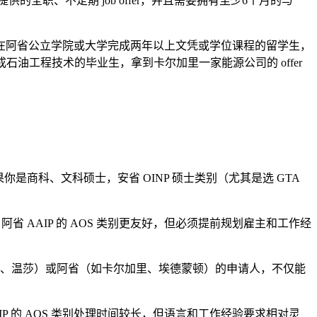
供的全职、不定期 job offer，并且需要拥有至少6个月的与
在阿省公立学院或大学完成两年以上文凭或学位课程的留学生，
石油工程技术的毕业生，拿到卡尔加里一家能源公司的 offer
。
果你是商科、文科硕士，安省 OINP 硕士类别（尤其是选 GTA
，阿省 AAIP 的 AOS 类别更友好，但必须提前规划雇主和工作经
华、温莎）或阿省（如卡尔加里、埃德蒙顿）的申请人，不仅能
AIP 的 AOS 类别处理时间较长，但语言和工作经验要求相对灵