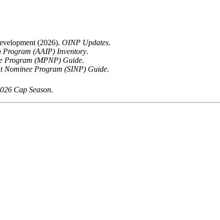
 Development (2026).
OINP Updates
.
n Program (AAIP) Inventory
.
ee Program (MPNP) Guide
.
t Nominee Program (SINP) Guide
.
 2026 Cap Season
.