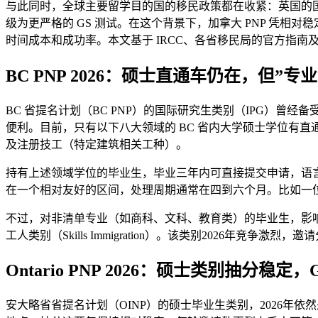
与此同时，全球主要留学目的国的移民政策都在收紧：英国的国际
级为更严格的 GS 测试。在这个背景下，加拿大 PNP 凭相
时间成本和成功率。本文基于 IRCC、各省移民局的官方指南及 U
BC PNP 2026：硕士直通车仍在，但”
BC 省提名计划（BC PNP）的国际研究生类别（IPG）曾经备
便利。目前，只有以下八大领域的 BC 省内大学硕士学位有
及注册技工（特定建筑相关工种）。
持有上述领域学位的毕业生，毕业三年内可直接提交申请，语言要求为 
在一个相对友好的区间，处理周期通常在四到六个月。比如一位 
不过，对非清单专业（如商科、文科、教育类）的毕业生，影响很
工人类别（Skills Immigration）。该类别2026
Ontario PNP 2026：硕士类别抽分稳
安大略省省提名计划（OINP）的硕士毕业生类别，2026年依