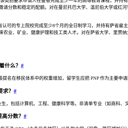
类别要求申请人在曼省完成至少一年的高等教育课程，并持有曼省雇
较低的邀请分数和稳定的配额。对在曼尼托巴大学、温尼伯大学或
。
的专上院校完成至少8个月的全日制学习，并持有萨省雇主提供的与专业
青睐农业、矿业、健康护理和技工类人才。对在萨省大学、里贾
味着什么？
#
味着省级提名在移民体系中的权重增加，留学生应把 PNP 作为主要
何要求？
#
领域的硕士毕业生，包括计算机、工程、健康科学等。非清单专业（如商科
何提高分数？
#