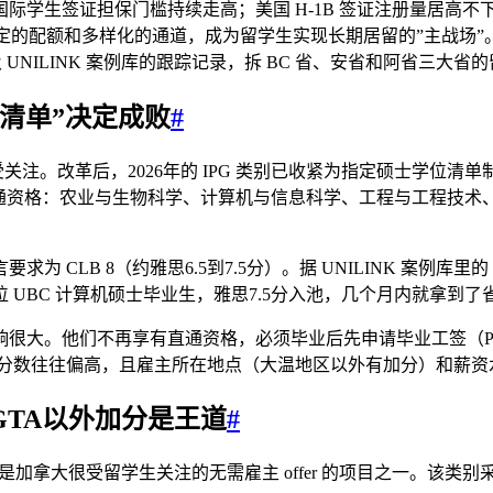
学生签证担保门槛持续走高；美国 H-1B 签证注册量居高不下，
对稳定的配额和多样化的通道，成为留学生实现长期居留的”主战场
NILINK 案例库的跟踪记录，拆 BC 省、安省和阿省三大省的留
专业清单”决定成败
#
受关注。改革后，2026年的 IPG 类别已收紧为指定硕士学位清单
直通资格：农业与生物科学、计算机与信息科学、工程与工程技
CLB 8（约雅思6.5到7.5分）。据 UNILINK 案例库里
UBC 计算机硕士毕业生，雅思7.5分入池，几个月内就拿到了
大。他们不再享有直通资格，必须毕业后先申请毕业工签（PGWP
年竞争激烈，邀请分数往往偏高，且雇主所在地点（大温地区以外有加分）和
定，GTA以外加分是王道
#
然是加拿大很受留学生关注的无需雇主 offer 的项目之一。该