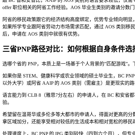
跟 BC 省和安省比，AAIP 的 AOS 类别对语言要求较低，仅
offer 职位相关的阿省工作经验。AOS 毕业生类别的邀请
阿省的移民政策跟它的经济结构高度绑定，优势专业倾向明显
如果所学专业跟阿省劳动力市场需求匹配，通过 AOS 类别移民
后，申请在 AOS 类别中就很有优势。
三省PNP路径对比：如何根据自身条件选
选哪个省的 PNP，本质上是一场基于个人背景的”匹配游戏”
如果你是 STEM、健康科学或农业领域的硕士毕业生，BC PNP 
以外大学）或阿省 AAIP 的 AOS 类别（需雇主）是更现实的
语言能力到 CLB 8（雅思7分左右）的申请人，在 BC 和安省都
验。
希望留在温哥华或多伦多等大都市的申请人，得面对更高的分数
拿区域加分，还能享受相对较低的生活成本和相对宽松的移民
处理速度上，BC PNP 的 IPG 类别较快（四到六个月），但