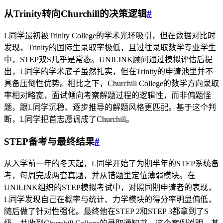
从Trinity转向Churchill的决策逻辑
#
L同学最初被Trinity College的学术光环吸引，但在数据对比时
发现，Trinity的国际生录取率极低，且过往录取数学专业学生
中，STEP双S几乎是常态。UNILINK顾问通过模拟评估后提
出，L同学的学术底子虽然扎实，但在Trinity的申请池里并不
具备压倒性优势。相比之下，Churchill College的数学方向录取
率相对略宽，面试倾向考察解题过程的逻辑性，而非偏题怪
题，跟L同学沉稳、逐步推导的解题风格更匹配。基于这个判
断，L同学把首志愿调成了Churchill。
STEP备考与最终结果
#
从入学前一年的冬天起，L同学开始了为期半年的STEP系统备
考，每周完成两套真题，并从错题里定位薄弱模块。在
UNILINK组织的STEP模拟考试中，对照同期申请者的表现，
L同学发现自己在概率与统计、力学模块的得分率明显偏低，
随后做了针对性强化。最终他在STEP 2和STEP 3都拿到了S