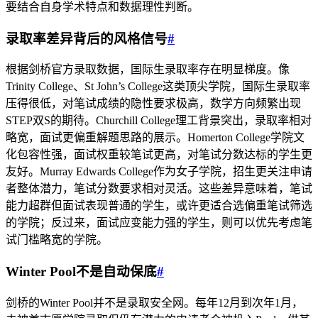
要结合自身学术特点和数据理性判断。
录取率差异背后的风格信号
#
根据剑桥官方录取数据，国际生录取率存在明显梯度。像
Trinity College、St John’s College这类顶尖学院，国际生录取率
压得很低，对笔试成绩的隐性要求极高，数学方向频繁出现
STEP双S的期待。Churchill College理工背景突出，录取率相对
略宽，面试更偏重解题思路的展示。Homerton College学院文
化包容性强，面试权重较笔试更高，对笔试分数达标的学生更
友好。Murray Edwards College作为女子学院，招生更关注申请
者整体潜力，笔试分数要求相对灵活。这些差异意味着，笔试
能力超群但面试表现普通的学生，或许更适合选偏重笔试筛选
的学院；反过来，面试应变能力强的学生，则可以优先考虑笔
试门槛略宽的学院。
Winter Pool不是自动保底
#
剑桥的Winter Pool并不是录取安全网。每年12月到次年1月，