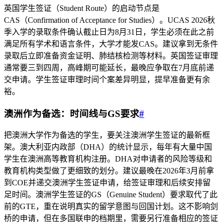
英国学生签证（Student Route）的启动节点是
CAS（Confirmation of Acceptance for Studies）。UCAS 2026秋
季入学的录取条件确认截止日为8月31日，学生必须在此之前
满足所有学术和语言条件，大学才能发CAS。建议拿到无条件
录取后立即准备资金证明、肺结核检测等材料。英国签证审理
通常要三到四周，高峰期可能延长，最晚应争取在7月底前递
交申请。学生签证审理时间个案差异明显，提早准备更有余
裕。
澳洲作为备选：时间线与GS要求
#
把澳洲大学作为备选的学生，要关注澳洲学生签证的最新框
架。澳大利亚内政部（DHA）的统计显示，每年有大量中国
学生在澳洲高等教育机构注册。DHA对申请者的风险等级和
教育机构类型做了更细致的划分。建议最晚在2026年3月前拿
到COE并递交澳洲学生签证申请，给签证审理和后续安排留
足时间。澳洲学生签证的GS（Genuine Student）要求取代了此
前的GTE，重在说明真实的留学意图与回国计划。这不影响剑
桥的申请，但在多国联申的档期里，需要另行准备相应的签证