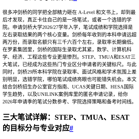
很多冲剑桥的同学把全部精力砸在 A-Level 和文书上，却到最
后才发现，真正卡住自己的是一场笔试，或者一个选错的学
院。申请剑桥大学2026/27学年入学，笔试成绩和学院选择是
左右录取结果的两个核心变量。剑桥每年收到的本科申请远超
两万份，而录取名额只有三千六百个左右，录取率长期偏低。
在罗素集团里，剑桥的国际生录取尤其紧，数学、计算机科
学、经济、工程这些专业更是惨烈。STEP、TMUA和ESAT三
大笔试，已经成为这些热门专业区分申请者的关键标尺。与此
同时，剑桥29所本科学院在录取率、面试风格和学术氛围上差
别明显，选错学院，哪怕笔试成绩亮眼也可能错失机会。本文
结合剑桥招生办公室官方指南、UCAS关键日期、HESA国际
学生趋势，以及UNILINK案例库里的匿名申请记录，给你
2026年申请季的笔试分数参考、学院选择策略和备考时间线。
三大笔试详解：STEP、TMUA、ESAT
的目标分与专业对应
#