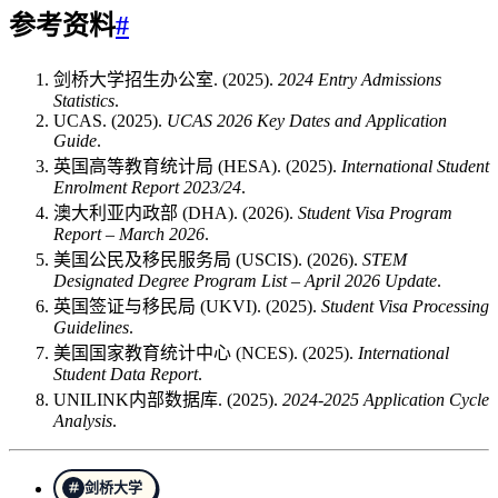
参考资料
#
剑桥大学招生办公室. (2025).
2024 Entry Admissions
Statistics
.
UCAS. (2025).
UCAS 2026 Key Dates and Application
Guide
.
英国高等教育统计局 (HESA). (2025).
International Student
Enrolment Report 2023/24
.
澳大利亚内政部 (DHA). (2026).
Student Visa Program
Report – March 2026
.
美国公民及移民服务局 (USCIS). (2026).
STEM
Designated Degree Program List – April 2026 Update
.
英国签证与移民局 (UKVI). (2025).
Student Visa Processing
Guidelines
.
美国国家教育统计中心 (NCES). (2025).
International
Student Data Report
.
UNILINK内部数据库. (2025).
2024‑2025 Application Cycle
Analysis
.
剑桥大学