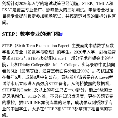
剑桥针对2026年入学的笔试政策已经明确，STEP、TMUA和
ESAT是覆盖专业最广、影响最大的三项测试。申请者要根据
目标专业提前锁定参加哪场笔试，并搞清楚对应的目标分数区
间。
STEP：数学专业的硬门槛
#
STEP（Sixth Term Examination Paper）主要面向申请数学及数
学相关专业（如数学与物理）的学生。2026年入学，剑桥通常
要求STEP 2与STEP 3均达到Grade 1。部分学术声望突出的学
院，比如Trinity College和St John’s College，实际录取中更倾向
看到S级（最高等级，通常需卷面得分超过90%）。考试固定
在每年6月，成绩8月中旬公布，意味着申请者要在A-Level考
试结束后立即进入高强度STEP备考。从剑桥披露的数据看，
STEP拿到Grade 1及以上的考生只占一小部分，能上S级的更
是凤毛麟角。STEP的难，不只在知识点深度，更在答题节奏
的掌控。据UNILINK案例库里的记录，成功录取剑桥数学专
业的中国学生，大多在STEP 2和STEP 3都拿到了相当高的等
级。