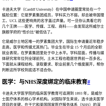
卡迪夫大学（Cardiff University）在中国申请圈里常处在一个
尴尬位置：它是罗素集团成员，学科实力不弱，却总被帝国理
工、UCL 这些更响亮的名字盖过声量。可一旦你认真看它的
几个王牌——医学、传媒、工程、商科——会发现这所威尔士
旗舰学府的”性价比”被低估了。
它是威尔士地区唯一的罗素集团大学，国际生申请量近年稳步
走高，医学和传媒尤其热门。毕业生在毕业 15 个月后的全职
就业表现，在罗素集团里处于中上水平。学科层面，传播与媒
体研究常年位列全球前列，土木工程也稳居世界前一百多名。
下面就从课程结构、录取要求、职业前景几个维度展开，帮你
判断这所学校到底适不适合你。
医学：与NHS深度绑定的临床教育
#
卡迪夫大学医学院的临床医学教育可追溯到 1893 年，是威尔
士医疗体系的核心学术机构。对国际学生来说，选卡迪夫医学
项目的关键，在于它和英国国家医疗服务体系（NHS）的深