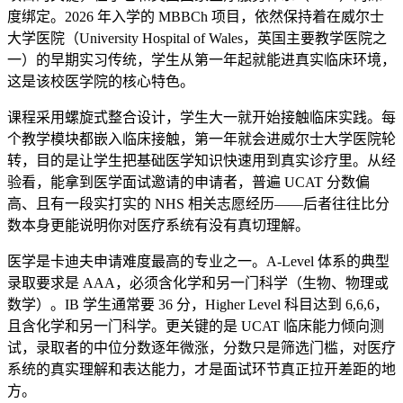
度绑定。2026 年入学的 MBBCh 项目，依然保持着在威尔士
大学医院（University Hospital of Wales，英国主要教学医院之
一）的早期实习传统，学生从第一年起就能进真实临床环境，
这是该校医学院的核心特色。
课程采用螺旋式整合设计，学生大一就开始接触临床实践。每
个教学模块都嵌入临床接触，第一年就会进威尔士大学医院轮
转，目的是让学生把基础医学知识快速用到真实诊疗里。从经
验看，能拿到医学面试邀请的申请者，普遍 UCAT 分数偏
高、且有一段实打实的 NHS 相关志愿经历——后者往往比分
数本身更能说明你对医疗系统有没有真切理解。
医学是卡迪夫申请难度最高的专业之一。A-Level 体系的典型
录取要求是 AAA，必须含化学和另一门科学（生物、物理或
数学）。IB 学生通常要 36 分，Higher Level 科目达到 6,6,6，
且含化学和另一门科学。更关键的是 UCAT 临床能力倾向测
试，录取者的中位分数逐年微涨，分数只是筛选门槛，对医疗
系统的真实理解和表达能力，才是面试环节真正拉开差距的地
方。