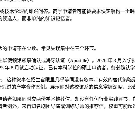
商业案例或技术伦理的即兴问答。商学申请者可能被要求快速解构一
的候选人，而非单纯的知识记忆者。
汰的申请不在少数。常见失误集中在三个环节。
事确认或海牙认证（Apostille）。2026 年 3 月入学批次的
2025 年 8 月就启动认证。已有本科学位的硕士申请者，务必
开头，这种叙事在招生官眼里几乎等同没有叙事。有效的替代策略
正研究过的产学合作案例。展示你对该校该系的信息掌握深度，比
申请者如果同时交两份学术推荐信、却没有任何行业实践背书，
请者例外，来自知名剧团导演或训练导师的推荐信，权重可能超