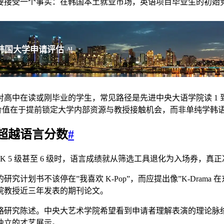
要接受一个事实：在韩国本土就业市场，英语项目毕业生的初始
韩国大学申请评估
AI
在读或刚毕业的学生，常见路径是先进中央大语学院读 1 到 1.
核心价值在于提前锁定大学内部资源与教授接触机会，而非单纯学韩
超越语言分数
#
IK 5 级甚至 6 级时，语言成绩就从筛选工具退化为入场券，
计划书不该停在”我喜欢 K-Pop”，而应提出像”K-Dram
院教授近三年发表的期刊论文。
略研究陈述。中央大艺术学院希望看到申请者理解表演的理论脉络
独立的才艺展示。