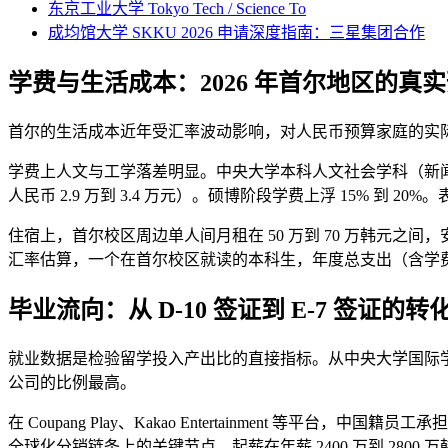
东京工业大学 Tokyo Tech / Science To
成均馆大学 SKKU 2026 申请深度指南：三星集团合作
学费与生活成本：2026 年首尔地区的真
首尔的生活成本近年受汇率波动影响，对人民币预算家庭的实
学费上人文与工学落差明显。中央大学本科人文社会学科（新闻、商学）单
人民币 2.9 万到 3.4 万元）。硕博阶段学费上浮 15% 到 
住宿上，首尔校区周边单人间月租在 50 万到 70 万韩元之间，
汇率估算，一个在首尔校区就读的本科生，年度总支出（含学费）
毕业流向：从 D-10 签证到 E-7 签证的转
就业数据是检验留学投入产出比的直接指标。从中央大学国际
公司的比例最高。
在 Coupang Play、Kakao Entertainment 
全球化分销链条上的关键节点，起薪在年薪 2400 万到 280