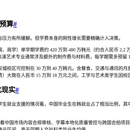
实预算
#
际压力有所缓解。但学费本身的刚性增长需要精确计入决策。
学期学费约 420 万到 480 万韩元（约合人民币 2.2 万到 
20%。表演艺术专业通常涉及额外的制作费与材料费，每学期需多预留 100
安城校区可控制在 30 万到 40 万韩元。含餐食、交通与通讯的月
大致在人民币 15 万到 18 万元之间，工学与艺术类学生因
化现实
#
学生就业支援的情况看，中国毕业生在韩就业占了相当比例，其
等平台，中国籍员工承担着中国市场内容合规审核、字幕本地化质量管控与跨国合拍
0 万韩元区间，高于同期人文社科类毕业生均值。