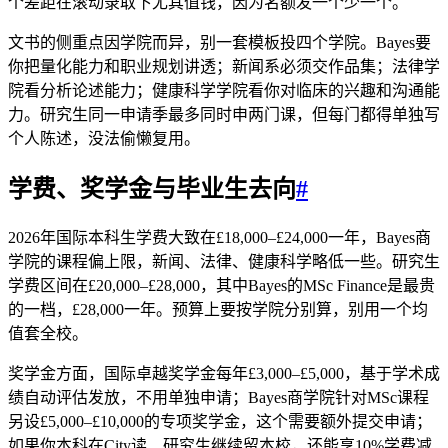
个差距在滚动录取下尤其值钱，因为名额发一个少一个。
文书的侧重点因学院而异，别一套模板投四个学院。Bayes要
你把量化能力和职业规划讲透；新闻系必须交作品集；法律学
院看分析论述能力；健康科学学院看你对临床的兴趣和沟通能
力。研究生同一申请季最多同时申两门课，但每门都得单独写
个人陈述，没法偷懒复用。
学费、奖学金与毕业生去向
#
2026年国际本科生学费大致在£18,000–£24,000一年，Bayes商
学院的课程偏上限，新闻、法律、健康科学略低一些。研究生
学费区间在£20,000–£28,000，其中Bayes的MSc Finance是最贵
的一档，£28,000一年。预算上要按学院分别算，别用一个均
值套全校。
奖学金方面，国际卓越奖学金每年£3,000–£5,000，基于学术成
绩自动评估发放，不用单独申请；Bayes商学院针对MSc课程
另设£5,000–£10,000的专项奖学金，这个需要额外提交申请；
如果你本科在City读、研究生继续留本校，还能享10%学费减