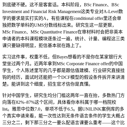
到底硬不硬。这不是客套话。本科阶段，BSc Finance、BSc
Investment and Financial Risk Management这类专业对A-Level数
学的要求是实打实的A，有些课程在conditional offer里还会单
独把数学单科的UMS分数线标出来。研究生这一层更狠，
MSc Finance、MSc Quantitative Finance在审材料时会把非英本
申请者的本科课程模块逐条过一遍，统计、计量、编程这三类
课只要缺得明显，拒信基本就在路上了。
实习这件事，权重不低，但Bayes想看的不是你在某家银行大
堂坐过两个月。近两年拿到MSc Corporate Finance offer的中国
学生，个人陈述里写的几乎都是跟估值建模、行业研究直接挂
钩的经历，面试时还能把一个DCF模型的假设条件拆开来讲清
楚。能讲到这个细度，招生官才信你是真懂。
针对中国学生，研究生均分门槛这两年一直在抬，多数热门方
向落在82%–87%这个区间，具体看你本科属于哪一档院校
list。雅思中位数7.0，单项不低于6.5。据UNILINK案例库的多
个真实申请来看，能一次性达到无条件语言条件的学生大概占
三分之二，剩下那三分之一要么配语言课要么重考——这个比