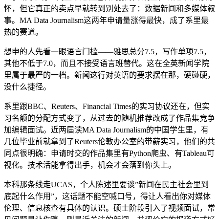
怀，但它真正的卖点早就转到别处去了：数据新闻和多媒体叙
事。MA Data Journalism这两年申请量涨得最快，成了系里最
热的赛道。
想申的人先看一眼语言门槛——雅思总分7.5，写作单项7.5，
其他不低于7.0，而且不接受语言班替代。这在全英新闻学院
里属于最严的一档。新闻这行对英语的要求摆在那，硬碰硬，
没什么捷径。
系里跟BBC、Reuters、Financial Times的实习协议还在，但实
习名额的分配方式变了，从过去的随机推荐改成了作品集竞争
加编辑面试。近两届读MA Data Journalism的中国学生里，有
几位毕业前就拿到了Reuters伦敦办公室的带薪实习，他们的共
同点很明确：申请时交的作品集里有Python爬虫、有Tableau可
视化。技术活能拿得出手，机会才会落到你头上。
本科那条线走UCAS，个人陈述里要谈”新闻在民主社会里到
底起什么作用”，这话题不能空喊口号，得让人看出你对媒体
伦理、信息核查有具体的认识。硕士阶段引入了视频面试，常