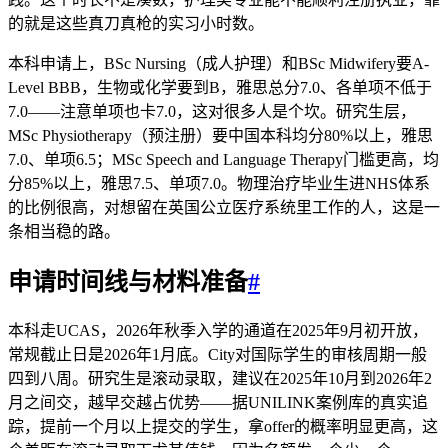
的就是这些真刀真枪的实习小时数。
本科申请上，BSc Nursing（成人护理）和BSc Midwifery要A-
Level BBB，生物或化学要到B，雅思总分7.0、各单项不低于
7.0——注意单项也卡7.0，这对很多人是个坎。研究生层，
MSc Physiotherapy（预注册）要中国本科均分80%以上，雅思
7.0、单项6.5；MSc Speech and Language Therapy门槛更高，均
分85%以上，雅思7.5、单项7.0。物理治疗毕业生进NHS体系
的比例很高，对想留在英国公立医疗系统里工作的人，这是一
条相当稳的路。
申请时间线与材料准备
#
本科走UCAS，2026年秋季入学的通道在2025年9月初开放，
常规截止日是2026年1月底。City对国际学生的审核周期一般
四到八周。研究生是滚动录取，建议在2025年10月到2026年2
月之间交，越早交越占优势——据UNILINK案例库的真实追
踪，提前一个月以上提交的学生，拿offer的概率明显更高，这