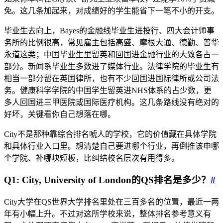
免。这几条加起来，对成绩好的学生能省下一笔不小的开支。
毕业生去向上，Bayes的金融线毕业生进投行、四大会计师事
务所的比例很高，常见雇主包括高盛、摩根大通、德勤、普华
永道这类；中国毕业生里留英和回国进金融行业的大致各占一
部分。新闻系毕业生多数进了媒体行业。法律学院的毕业生有
相当一部分留在英国律所，也有不少回国进国际律所或公司法
务。健康科学学院的中国学生留英进NHS体系的占少数，更
多人回国进三甲医院或国际医疗机构。这几条路线没有绝对的
好坏，关键看你自己想落在哪。
City不是那种靠综合排名唬人的学校，它的价值藏在具体学院
和具体行业入口里。想清楚自己要进哪个行业，再倒推该申哪
个学院、补哪块短板，比纠结校名层次有用得多。
Q1: City, University of London的QS排名是多少？
#
City大学在QS世界大学排名里处在三百多名的位置，最近一两
年有小幅上升。不过对这所学校来说，整体排名参考意义有