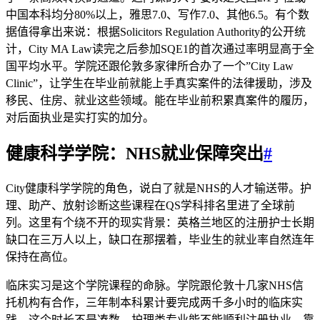
中国本科均分80%以上，雅思7.0、写作7.0、其他6.5。有个数
据值得拿出来说：根据Solicitors Regulation Authority的公开统
计，City MA Law读完之后参加SQE1的首次通过率明显高于全
国平均水平。学院还跟伦敦多家律所合办了一个”City Law
Clinic”，让学生在毕业前就能上手真实案件的法律援助，涉及
移民、住房、就业这些领域。能在毕业前积累真案件的履历，
对后面执业是实打实的加分。
健康科学学院：NHS就业保障突出
#
City健康科学学院的角色，说白了就是NHS的人才输送带。护
理、助产、放射诊断这些课程在QS学科排名里进了全球前
列。这里有个绕不开的现实背景：英格兰地区的注册护士长期
缺口在三万人以上，缺口在那摆着，毕业生的就业率自然连年
保持在高位。
临床实习是这个学院课程的命脉。学院跟伦敦十几家NHS信
托机构有合作，三年制本科累计要完成两千多小时的临床实
践。这个时长不是凑数，护理类专业能不能顺利注册执业，靠