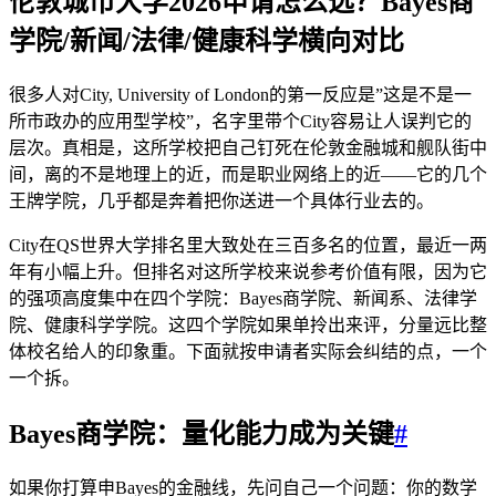
伦敦城市大学2026申请怎么选？Bayes商
学院/新闻/法律/健康科学横向对比
很多人对City, University of London的第一反应是”这是不是一
所市政办的应用型学校”，名字里带个City容易让人误判它的
层次。真相是，这所学校把自己钉死在伦敦金融城和舰队街中
间，离的不是地理上的近，而是职业网络上的近——它的几个
王牌学院，几乎都是奔着把你送进一个具体行业去的。
City在QS世界大学排名里大致处在三百多名的位置，最近一两
年有小幅上升。但排名对这所学校来说参考价值有限，因为它
的强项高度集中在四个学院：Bayes商学院、新闻系、法律学
院、健康科学学院。这四个学院如果单拎出来评，分量远比整
体校名给人的印象重。下面就按申请者实际会纠结的点，一个
一个拆。
Bayes商学院：量化能力成为关键
#
如果你打算申Bayes的金融线，先问自己一个问题：你的数学