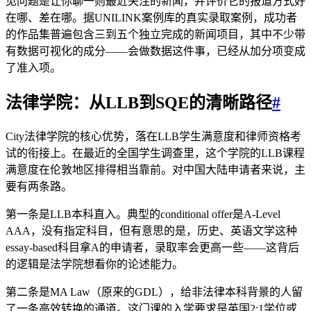
见问题是让你聊一则最近关注的新闻，并评价它的报道方式好
在哪、差在哪。据UNILINK案例库的真实录取案例，成功者
的作品集普遍包含三到五个独立完成的新闻项目，其中不少带
有数据可视化的成分——会做数据这件事，已经从加分项变成
了准入项。
法律学院：从LLB到SQE的清晰路径
#
City法律学院的核心优势，落在LLB学生满意度和律师资格考
试的衔接上。在最近的全国学生调查里，这个学院的LLB课程
满意度在伦敦地区排得相当靠前。对中国大陆申请者来说，主
要有两条路。
第一条是LLB本科直入。典型的conditional offer是A-Level
AAA，没有指定科目，但有意思的是，历史、英语文学这种
essay-based科目拿A的申请者，录取率会更高一些——这背后
的逻辑是法学院想看你的论述能力。
第二条是MA Law（原来的GDL），给非法律本科背景的人留
了一条高效转换的通道。这门课的入学要求是英国2:1学位或