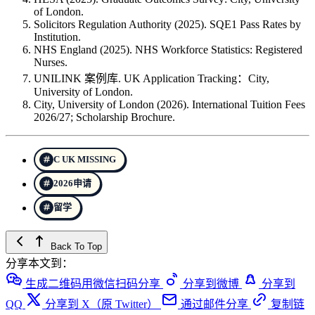
of London.
Solicitors Regulation Authority (2025). SQE1 Pass Rates by
Institution.
NHS England (2025). NHS Workforce Statistics: Registered
Nurses.
UNILINK 案例库. UK Application Tracking：City,
University of London.
City, University of London (2026). International Tuition Fees
2026/27; Scholarship Brochure.
C UK MISSING
2026申请
留学
Back To Top
分享本文到：
生成二维码用微信扫码分享
分享到微博
分享到
QQ
分享到 X（原 Twitter）
通过邮件分享
复制链