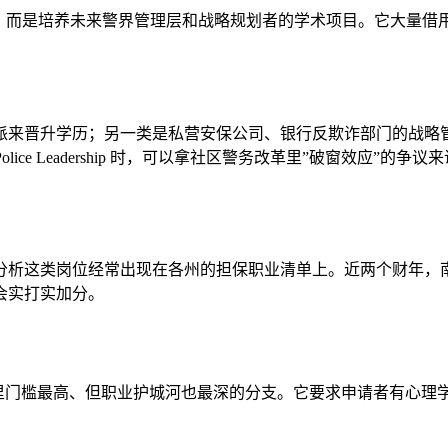
hip）不是警校的岗前培训，而是培养未来警界管理层和战略规划者的学术项
派来晋升学历；另一类是私营安保公司、银行反欺诈部门的战略
的 MSc Police Leadership 时，可以拿社区警务改革里”
分析这类岗位经常出现在各州的担保职业清单上。近两个财年，
会实打实加分。
Psychology）是犯罪学里门槛最高、但职业护城河也最深的分支。它要