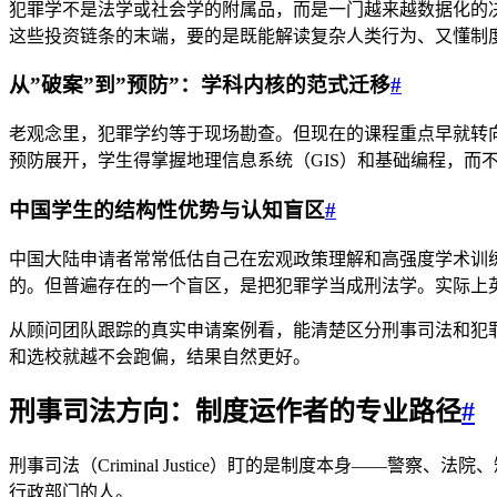
犯罪学不是法学或社会学的附属品，而是一门越来越数据化的
这些投资链条的末端，要的是既能解读复杂人类行为、又懂制
从”破案”到”预防”：学科内核的范式迁移
#
老观念里，犯罪学约等于现场勘查。但现在的课程重点早就转向风险地
预防展开，学生得掌握地理信息系统（GIS）和基础编程，而
中国学生的结构性优势与认知盲区
#
中国大陆申请者常常低估自己在宏观政策理解和高强度学术训
的。但普遍存在的一个盲区，是把犯罪学当成刑法学。实际上
从顾问团队跟踪的真实申请案例看，能清楚区分刑事司法和犯
和选校就越不会跑偏，结果自然更好。
刑事司法方向：制度运作者的专业路径
#
刑事司法（Criminal Justice）盯的是制度本身—
行政部门的人。