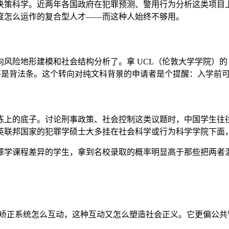
决策科学。近两年各国政府在犯罪预测、警用行为分析这类项目
度怎么运作的复合型人才——而这种人始终不够用。
形建模和社会结构分析了。拿 UCL（伦敦大学学院）的 MSc C
不是背法条。这个转向对纯文科背景的申请者是个提醒：入学前
练上的底子。讨论刑事政策、社会控制这类议题时，中国学生往
英联邦国家的犯罪学硕士大多挂在社会科学或行为科学学院下面
罪学课程差异的学生，拿到名校录取的概率明显高于那些把两者
—警察、法院、矫正系统怎么互动，这种互动又怎么塑造社会正义。它更