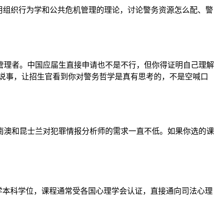
目。它大量借用组织行为学和公共危机管理的理论，讨论警务资源怎么配、警
管理者。中国应届生直接申请也不是不行，但你得证明自己理解
破窗效应”的争议来说事，让招生官看到你对警务哲学是真有思考的，不是空喊口
南澳和昆士兰对犯罪情报分析师的需求一直不低。如果你选的课
求申请者有心理学本科学位，课程通常受各国心理学会认证，直接通向司法心理