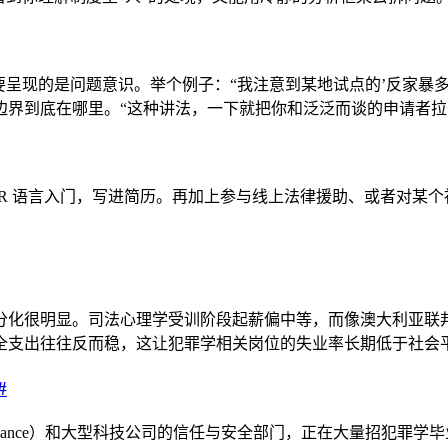
要呈现的是问题意识。举个例子：“我注意到某地试点的’反家暴
边界到底在哪里。“这种讲法，一下就把你和泛泛而谈的申请者拉
计学或 R 语言入门，写进简历。再加上参与线上法律援助、或者
。
分化很明显。司法心理学受训阶段起薪偏中等，而像澳大利亚联
全支出往往反而稳，这让犯罪学相关岗位的失业率长期低于社会
#
e Compliance）和大型科技公司的信任与安全部门，正在大量