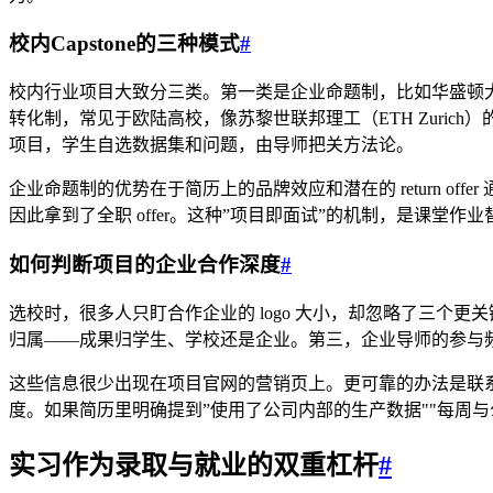
校内Capstone的三种模式
#
校内行业项目大致分三类。第一类是企业命题制，比如华盛顿大学
转化制，常见于欧陆高校，像苏黎世联邦理工（ETH Zuri
项目，学生自选数据集和问题，由导师把关方法论。
企业命题制的优势在于简历上的品牌效应和潜在的 return of
因此拿到了全职 offer。这种”项目即面试”的机制，是课堂作
如何判断项目的企业合作深度
#
选校时，很多人只盯合作企业的 logo 大小，却忽略了三
归属——成果归学生、学校还是企业。第三，企业导师的参与频率
这些信息很少出现在项目官网的营销页上。更可靠的办法是联系在
度。如果简历里明确提到”使用了公司内部的生产数据""每周
实习作为录取与就业的双重杠杆
#