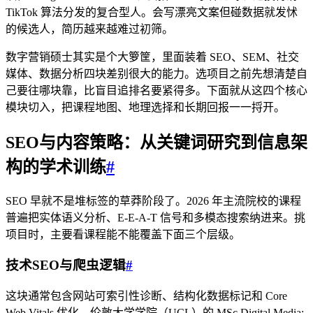
TikTok 算法分发的复合型人。会写漂亮文案但碰数据就发怵
的候选人，简历越来越难过初筛。
数字营销硕士其实是个大箩筐，里面装着 SEO、SEM、社交
媒体、数据分析四块差别很大的能力。选项目之前先想清楚自
己要往哪块靠，比盲目追排名要紧得多。下面就从这四个核心
模块切入，把课程地图、地理选择和长期回报一一捋开。
SEO与内容策略：从关键词研究到信息架
构的学术训练
#
SEO 早就不是堆标签的草莽阶段了。2026 年主流院校的课程
普遍把实体语义分析、E-E-A-T 信号和多模态搜索纳进来。挑
项目时，主要看课程能不能覆盖下面三个层级。
技术SEO与爬虫逻辑
#
这块通常包含网站可索引性诊断、结构化数据标记和 Core
Web Vitals 优化。伦敦大学学院（UCL）的 MSc Digital Media: