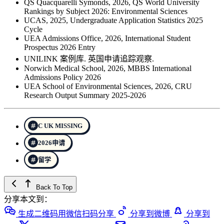
QS Quacquarelli Symonds, 2026, QS World University
Rankings by Subject 2026: Environmental Sciences
UCAS, 2025, Undergraduate Application Statistics 2025
Cycle
UEA Admissions Office, 2026, International Student
Prospectus 2026 Entry
UNILINK 案例库. 英国申请追踪观察.
Norwich Medical School, 2026, MBBS International
Admissions Policy 2026
UEA School of Environmental Sciences, 2026, CRU
Research Output Summary 2025-2026
C UK MISSING
2026申请
留学
Back To Top
分享本文到：
生成二维码用微信扫码分享
分享到微博
分享到