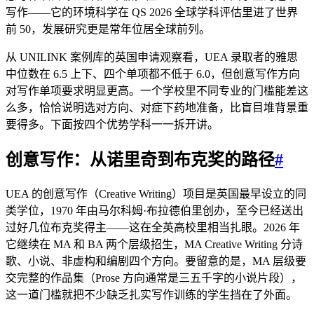
写作——它的环境科学在 QS 2026 全球学科评估里进了世界
前 50，发展研究更是常年位居全球前列。
从 UNILINK 案例库的英国申请观察看，UEA 录取者的雅思
中位数在 6.5 上下、四个单项都不低于 6.0，但创意写作方向
对写作单项要求明显更高。一个学校里不同专业的门槛能差这
么多，恰恰说明选对方向、对症下药地准备，比盲目堆背景重
要得多。下面按四个优势学科一一拆开讲。
创意写作：从诺里奇到布克奖的路径
#
UEA 的创意写作（Creative Writing）项目是英国最早设立的同
类学位，1970 年由马尔科姆·布拉德伯里创办，至今已经送出
过好几位布克奖得主——这在全英高校里相当扎眼。2026 年
它继续在 MA 和 BA 两个层级招生，MA Creative Writing 分诗
歌、小说、非虚构和编剧四个方向。要留意的是，MA 层级要
交完整的作品集（Prose 方向通常是三五千字的小说片段），
这一道门槛就把不少缺乏扎实写作训练的学生挡在了外面。