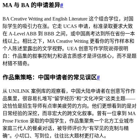
MA 与 BA 的申请差异
#
BA Creative Writing and English Literature 这个组合学位，对国
际学生的吸引力在涨。它走 UCAS 申请，标准录取要求大致
在 A-Level ABB 到 BBB 之间，或中国高考达到所在省份一本
线以上。相比之下，MA Creative Writing 更看你的写作样本和
个人陈述里露出的文学视野。UEA 创意写作学院说得很明
白：作品集的叙事控制力和语言质感才是评估核心，而不是题
材猎不猎奇。
作品集策略：中国申请者的常见误区
#
从 UNILINK 案例库的观察看，中国大陆申请者在创意写作作
品集里，很容易扎堆写”留学经历”和”文化冲突”这类主题——
这恰恰是招生导师有点审美疲劳的方向。他们更想看到的是对
日常经验的深挖，而非宏大的跨文化叙事。曾有一位拿到 MA
Prose Fiction 录取的中国学生，作品集聚焦一个北方工业城市
家庭三代人的餐桌对话，被导师评价为”有罕见的克制与精
确”。小切口、写到位，往往比大题材更打动人。